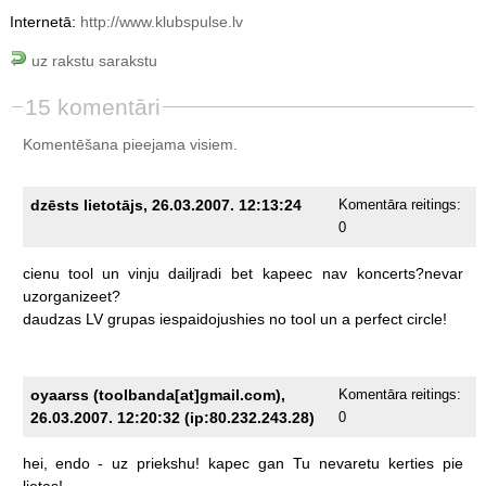
Internetā:
http://www.klubspulse.lv
uz rakstu sarakstu
15 komentāri
Komentēšana pieejama visiem.
dzēsts lietotājs, 26.03.2007. 12:13:24
Komentāra reitings:
0
cienu
tool
un
vinju
dailjradi
bet
kapeec
nav
koncerts?nevar
uzorganizeet?
daudzas
LV
grupas
iespaidojushies
no
tool
un
a
perfect
circle!
oyaarss (toolbanda[at]gmail.com),
Komentāra reitings:
26.03.2007. 12:20:32 (ip:80.232.243.28)
0
hei,
endo
-
uz
priekshu!
kapec
gan
Tu
nevaretu
kerties
pie
lietas!