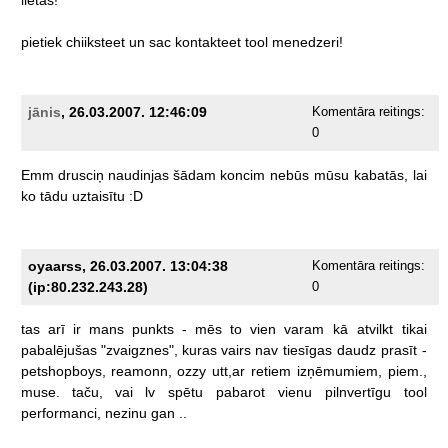
pietiek
chiiksteet
un
sac
kontakteet
tool
menedzeri!
jānis
, 26.03.2007. 12:46:09
Komentāra reitings:
0
Emm
drusciņ
naudinjas
šādam
koncim
nebūs
mūsu
kabatās,
lai
ko
tādu
uztaisītu
:D
oyaarss, 26.03.2007. 13:04:38
Komentāra reitings:
(ip:80.232.243.28)
0
tas
arī
ir
mans
punkts
-
mēs
to
vien
varam
kā
atvilkt
tikai
pabalējušas
"zvaigznes",
kuras
vairs
nav
tiesīgas
daudz
prasīt
-
petshopboys,
reamonn,
ozzy
utt,ar
retiem
izņēmumiem,
piem.,
muse.
taču,
vai
lv
spētu
pabarot
vienu
pilnvertīgu
tool
performanci,
nezinu
gan
..