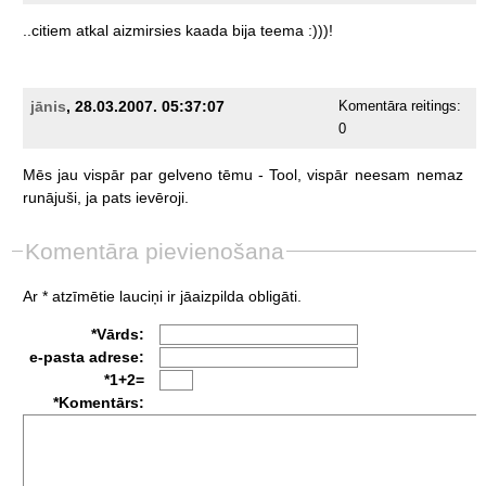
..citiem
atkal
aizmirsies
kaada
bija
teema
:)))!
jānis
, 28.03.2007. 05:37:07
Komentāra reitings:
0
Mēs
jau
vispār
par
gelveno
tēmu
-
Tool,
vispār
neesam
nemaz
runājuši,
ja
pats
ievēroji.
Komentāra pievienošana
Ar * atzīmētie lauciņi ir jāaizpilda obligāti.
*Vārds:
e-pasta adrese:
*1+2=
*Komentārs: