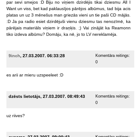
par
sevi
smejos
:D
Biju
no
viņiem
dzirdējis
tikai
dziesmu
All
I
Want
un
viss,
bet
kad
paklausījos
pārējos
albūmus,
tad
bija
acis
platas
un
uz
3
mēnešus
man
griezās
vieni
un
tie
paši
CD
mājās.
:D
Ja
pa
radio
esiet
dzirdējuši
vienu
dziesmu
tas
nenozīmē,
ka
pārējais
materiāls
viņiem
ir
draņķis.
;)
Vai
zinājāt
ka
Reamonn
tiko
izdeva
albūmu?
Domāju,
ka
nē,
jo
to
LV
nereklamēja.
9inch
, 27.03.2007. 06:33:28
Komentāra reitings:
0
es
arii
ar
mieru
uzspeeleet
:D
dzēsts lietotājs, 27.03.2007. 08:49:43
Komentāra reitings:
0
uz
riives?
oyaarss, 27.03.2007. 09:00:43
Komentāra reitings: