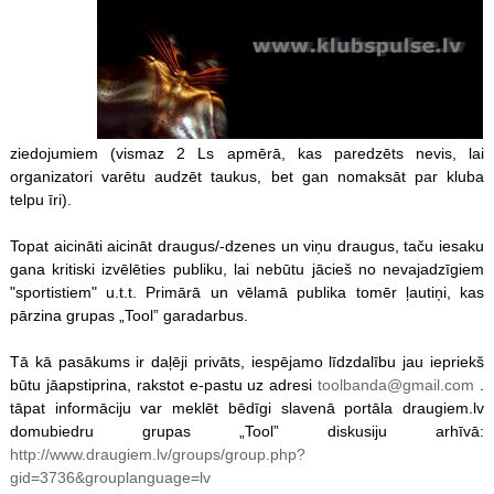
ziedojumiem (vismaz 2 Ls apmērā, kas paredzēts nevis, lai
organizatori varētu audzēt taukus, bet gan nomaksāt par kluba
telpu īri).
Topat aicināti aicināt draugus/-dzenes un viņu draugus, taču iesaku
gana kritiski izvēlēties publiku, lai nebūtu jācieš no nevajadzīgiem
"sportistiem" u.t.t. Primārā un vēlamā publika tomēr ļautiņi, kas
pārzina grupas „Tool” garadarbus.
Tā kā pasākums ir daļēji privāts, iespējamo līdzdalību jau iepriekš
būtu jāapstiprina, rakstot e-pastu uz adresi
toolbanda@gmail.com
.
tāpat informāciju var meklēt bēdīgi slavenā portāla draugiem.lv
domubiedru grupas „Tool” diskusiju arhīvā:
http://www.draugiem.lv/groups/group.php?
gid=3736&grouplanguage=lv