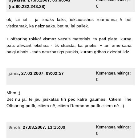
(ip:80.232.243.28)
0
ok,
lai
iet
-
ja
iznaks
laiks,
ieklausishos
reamonna
//
bet
visticamak,
ka
neiznaaks.
bet
nu
lai
paliek.
+
offspring
rokko!
vismaz
vecais
materials.
ta
pati
plate,
kuraa
pats
alliwant
iekshaa
-
tik
skaista,
ka
prieks.
+
ari
amercana
baigi
albais
-
tads
neuzbazigs
punkis,
kuram
gribas
dziedat
lidz
jānis
, 27.03.2007. 09:02:57
Komentāra reitings:
0
Mhm
;)
Bet
nu
jā,
te
jau
jāskatās
tīri
pēc
katra
gaumes.
Citiem
The
Offspring
patīk,
citiem
nē,
citiem
Reamonn
patīk
citiem
nē.
;)
9inch
, 27.03.2007. 13:15:09
Komentāra reitings:
0