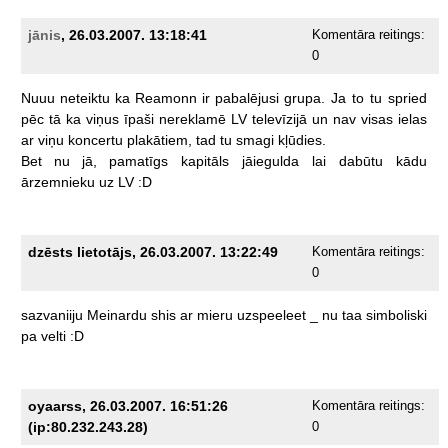
jānis
, 26.03.2007. 13:18:41
Komentāra reitings:
0
Nuuu
neteiktu
ka
Reamonn
ir
pabalējusi
grupa.
Ja
to
tu
spried
pēc
tā
ka
viņus
īpaši
nereklamē
LV
televīzijā
un
nav
visas
ielas
ar
viņu
koncertu
plakātiem,
tad
tu
smagi
kļūdies.
Bet
nu
jā,
pamatīgs
kapitāls
jāiegulda
lai
dabūtu
kādu
ārzemnieku
uz
LV
:D
dzēsts lietotājs, 26.03.2007. 13:22:49
Komentāra reitings:
0
sazvaniiju
Meinardu
shis
ar
mieru
uzspeeleet
_
nu
taa
simboliski
pa
velti
:D
oyaarss, 26.03.2007. 16:51:26
Komentāra reitings:
(ip:80.232.243.28)
0