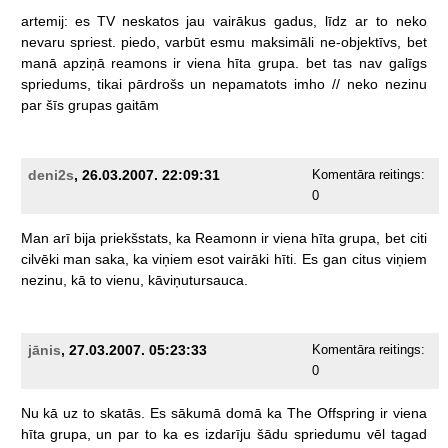
artemij:
es
TV
neskatos
jau
vairākus
gadus,
līdz
ar
to
neko
nevaru
spriest.
piedo,
varbūt
esmu
maksimāli
ne-objektīvs,
bet
manā
apziņā
reamons
ir
viena
hīta
grupa.
bet
tas
nav
galīgs
spriedums,
tikai
pārdrošs
un
nepamatots
imho
//
neko
nezinu
par
šīs
grupas
gaitām
deni2s
, 26.03.2007. 22:09:31
Komentāra reitings:
0
Man
arī
bija
priekšstats,
ka
Reamonn
ir
viena
hīta
grupa,
bet
citi
cilvēki
man
saka,
ka
viņiem
esot
vairāki
hīti.
Es
gan
citus
viņiem
nezinu,
kā
to
vienu,
kāviņutursauca.
jānis
, 27.03.2007. 05:23:33
Komentāra reitings:
0
Nu
kā
uz
to
skatās.
Es
sākumā
domā
ka
The
Offspring
ir
viena
hīta
grupa,
un
par
to
ka
es
izdarīju
šādu
spriedumu
vēl
tagad