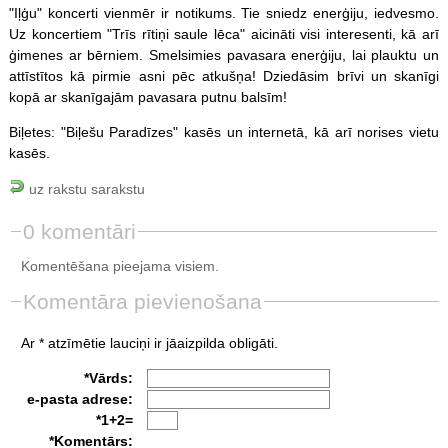
"Iļģu" koncerti vienmēr ir notikums. Tie sniedz enerģiju, iedvesmo.
Uz koncertiem "Trīs rītiņi saule lēca" aicināti visi interesenti, kā arī
ģimenes ar bērniem. Smelsimies pavasara enerģiju, lai plauktu un
attīstītos kā pirmie asni pēc atkušņa! Dziedāsim brīvi un skanīgi
kopā ar skanīgajām pavasara putnu balsīm!
Biļetes: "Biļešu Paradīzes" kasēs un internetā, kā arī norises vietu
kasēs.
uz rakstu sarakstu
0 komentāri
Komentēšana pieejama visiem.
Komentāra pievienošana
Ar * atzīmētie lauciņi ir jāaizpilda obligāti.
*Vārds:
e-pasta adrese:
*1+2=
*Komentārs: