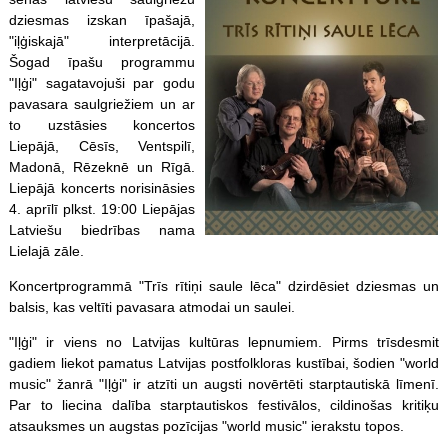
dziesmas izskan īpašajā,
"iļģiskajā" interpretācijā.
Šogad īpašu programmu
"Iļģi" sagatavojuši par godu
pavasara saulgriežiem un ar
to uzstāsies koncertos
Liepājā, Cēsīs, Ventspilī,
Madonā, Rēzeknē un Rīgā.
Liepājā koncerts norisināsies
4. aprīlī plkst. 19:00 Liepājas
Latviešu biedrības nama
Lielajā zāle.
Koncertprogrammā "Trīs rītiņi saule lēca" dzirdēsiet dziesmas un
balsis, kas veltīti pavasara atmodai un saulei.
"Iļģi" ir viens no Latvijas kultūras lepnumiem. Pirms trīsdesmit
gadiem liekot pamatus Latvijas postfolkloras kustībai, šodien "world
music" žanrā "Iļģi" ir atzīti un augsti novērtēti starptautiskā līmenī.
Par to liecina dalība starptautiskos festivālos, cildinošas kritiķu
atsauksmes un augstas pozīcijas "world music" ierakstu topos.