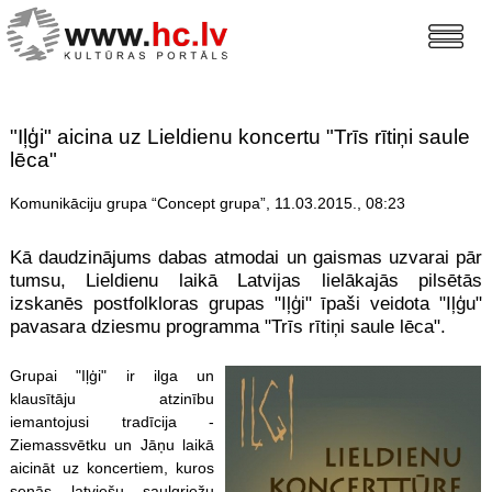
"Iļģi" aicina uz Lieldienu koncertu "Trīs rītiņi saule
lēca"
Komunikāciju grupa “Concept grupa”, 11.03.2015., 08:23
Kā daudzinājums dabas atmodai un gaismas uzvarai pār
tumsu, Lieldienu laikā Latvijas lielākajās pilsētās
izskanēs postfolkloras grupas "Iļģi" īpaši veidota "Iļģu"
pavasara dziesmu programma "Trīs rītiņi saule lēca".
Grupai "Iļģi" ir ilga un
klausītāju atzinību
iemantojusi tradīcija -
Ziemassvētku un Jāņu laikā
aicināt uz koncertiem, kuros
senās latviešu saulgriežu