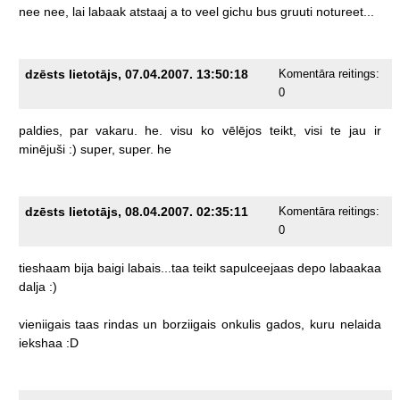
nee
nee,
lai
labaak
atstaaj
a
to
veel
gichu
bus
gruuti
notureet...
dzēsts lietotājs, 07.04.2007. 13:50:18
Komentāra reitings:
0
paldies,
par
vakaru.
he.
visu
ko
vēlējos
teikt,
visi
te
jau
ir
minējuši
:)
super,
super.
he
dzēsts lietotājs, 08.04.2007. 02:35:11
Komentāra reitings:
0
tieshaam
bija
baigi
labais...taa
teikt
sapulceejaas
depo
labaakaa
dalja
:)
vieniigais
taas
rindas
un
borziigais
onkulis
gados,
kuru
nelaida
iekshaa
:D