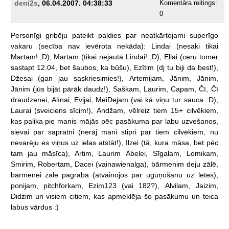
deni2s
, 06.04.2007. 04:38:33
Komentāra reitings:
0
Personīgi
gribēju
pateikt
paldies
par
neatkārtojami
superīgo
vakaru
(secība
nav
ievērota
nekāda):
Lindai
(nesaki
tikai
Martam!
;D),
Martam
(tikai
nejautā
Lindai!
;D),
Ellai
(ceru
tomēr
sastapt
12.04,
bet
šaubos,
ka
būšu),
Ezītim
(dj
tu
biji
da
best!),
Džesai
(gan
jau
saskriesimies!),
Artemijam,
Jānim,
Jānim,
Jānim
(jūs
bijāt
pārāk
daudz!),
Saškam,
Laurim,
Capam,
Čī,
Čī
draudzenei,
Alīnai,
Evijai,
MeiDejam
(vai
kā
viņu
tur
sauca
:D),
Laurai
(sveiciens
sīcim!),
Andžam,
vēlreiz
tiem
15+
cilvēkiem,
kas
palika
pie
manis
mājās
pēc
pasākuma
par
labu
uzvešanos,
sievai
par
sapratni
(nerāj
mani
stipri
par
tiem
cilvēkiem,
nu
nevarēju
es
viņus
uz
ielas
atstāt!),
Ilzei
(tā,
kura
māsa,
bet
pēc
tam
jau
māsīca),
Artim,
Laurim
Ābelei,
Sīgalam,
Lomikam,
Smirim,
Robertam,
Dacei
(vainawienalga),
bārmenim
deju
zālē,
bārmenei
zālē
pagrabā
(atvainojos
par
uguņošanu
uz
letes),
ponijam,
pitchforkam,
Ezim123
(vai
182?),
Alvilam,
Jaizim,
Didzim
un
visiem
citiem,
kas
apmeklēja
šo
pasākumu
un
teica
labus
vārdus
:)