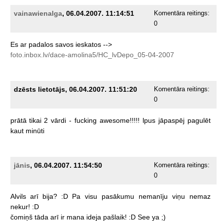
vainawienalga
, 06.04.2007. 11:14:51
Komentāra reitings:
0
Es
ar
padalos
savos
ieskatos
-->
foto.inbox.lv/dace-amolina5/HC_lvDepo_05-04-2007
dzēsts lietotājs, 06.04.2007. 11:51:20
Komentāra reitings:
0
prātā
tikai
2
vārdi
-
fucking
awesome!!!!!
lpus
jāpaspēj
pagulēt
kaut
minūti
jānis
, 06.04.2007. 11:54:50
Komentāra reitings:
0
Alvils
arī
bija?
:D
Pa
visu
pasākumu
nemanīju
viņu
nemaz
nekur!
:D
čomiņš
tāda
arī
ir
mana
ideja
pašlaik!
:D
See
ya
;)