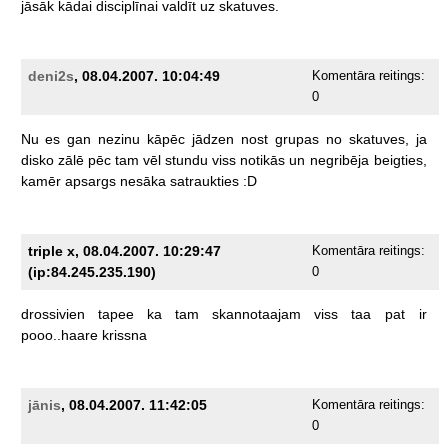
jāsāk
kādai
disciplīnai
valdīt
uz
skatuves.
deni2s
, 08.04.2007. 10:04:49
Komentāra reitings:
0
Nu
es
gan
nezinu
kāpēc
jādzen
nost
grupas
no
skatuves,
ja
disko
zālē
pēc
tam
vēl
stundu
viss
notikās
un
negribēja
beigties,
kamēr
apsargs
nesāka
satraukties
:D
triple x, 08.04.2007. 10:29:47
Komentāra reitings:
(ip:84.245.235.190)
0
drossivien
tapee
ka
tam
skannotaajam
viss
taa
pat
ir
pooo..haare
krissna
jānis
, 08.04.2007. 11:42:05
Komentāra reitings:
0