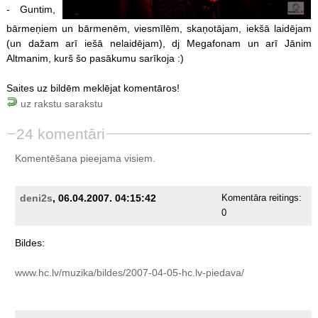
- Guntim,
bārmeņiem un bārmenēm, viesmīlēm, skaņotājam, iekšā laidējam
(un dažam arī iešā nelaidējam), dj Megafonam un arī Jānim
Altmanim, kurš šo pasākumu sarīkoja :)
Saites uz bildēm meklējat komentāros!
uz rakstu sarakstu
24 komentāri
Komentēšana pieejama visiem.
deni2s
, 06.04.2007. 04:15:42
Komentāra reitings:
0
Bildes:
www.hc.lv/muzika/bildes/2007-04-05-hc.lv-piedava/