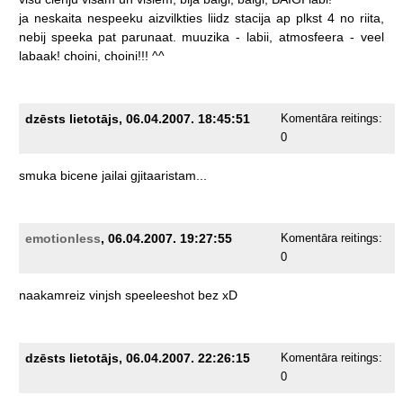
ja
neskaita
nespeeku
aizvilkties
liidz
stacija
ap
plkst
4
no
riita,
nebij
speeka
pat
parunaat.
muuzika
-
labii,
atmosfeera
-
veel
labaak!
choini,
choini!!!
^^
dzēsts lietotājs, 06.04.2007. 18:45:51
Komentāra reitings:
0
smuka
bicene
jailai
gjitaaristam...
emotionless
, 06.04.2007. 19:27:55
Komentāra reitings:
0
naakamreiz
vinjsh
speeleeshot
bez
xD
dzēsts lietotājs, 06.04.2007. 22:26:15
Komentāra reitings:
0