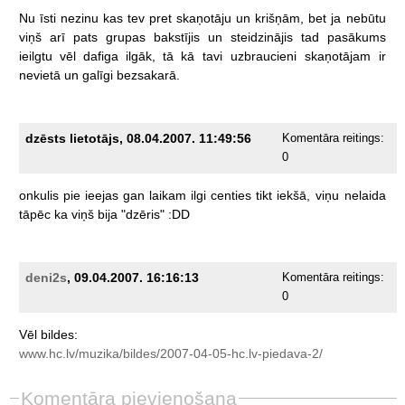
Nu
īsti
nezinu
kas
tev
pret
skaņotāju
un
krišņām,
bet
ja
nebūtu
viņš
arī
pats
grupas
bakstījis
un
steidzinājis
tad
pasākums
ieilgtu
vēl
dafiga
ilgāk,
tā
kā
tavi
uzbraucieni
skaņotājam
ir
nevietā
un
galīgi
bezsakarā.
dzēsts lietotājs, 08.04.2007. 11:49:56
Komentāra reitings:
0
onkulis
pie
ieejas
gan
laikam
ilgi
centies
tikt
iekšā,
viņu
nelaida
tāpēc
ka
viņš
bija
"dzēris"
:DD
deni2s
, 09.04.2007. 16:16:13
Komentāra reitings:
0
Vēl
bildes:
www.hc.lv/muzika/bildes/2007-04-05-hc.lv-piedava-2/
Komentāra pievienošana