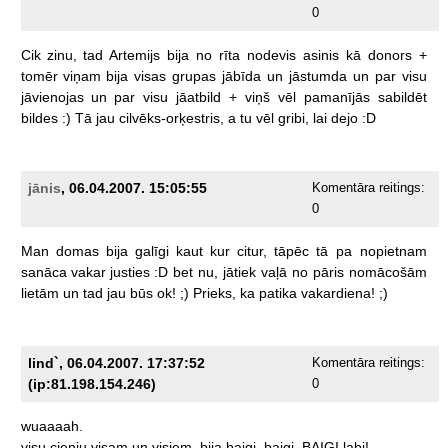
0
Cik
zinu,
tad
Artemijs
bija
no
rīta
nodevis
asinis
kā
donors
+
tomēr
viņam
bija
visas
grupas
jābīda
un
jāstumda
un
par
visu
jāvienojas
un
par
visu
jāatbild
+
viņš
vēl
pamanījās
sabildēt
bildes
:)
Tā
jau
cilvēks-orķestris,
a
tu
vēl
gribi,
lai
dejo
:D
jānis
, 06.04.2007. 15:05:55
Komentāra reitings:
0
Man
domas
bija
galīgi
kaut
kur
citur,
tāpēc
tā
pa
nopietnam
sanāca
vakar
justies
:D
bet
nu,
jātiek
vaļā
no
pāris
nomācošām
lietām
un
tad
jau
būs
ok!
;)
Prieks,
ka
patika
vakardiena!
;)
lind`, 06.04.2007. 17:37:52
Komentāra reitings:
(ip:81.198.154.246)
0
wuaaaah.
visu
cienju
visam
un
visiem,
bija
baigi,
baigi,
BAIGI
labi!