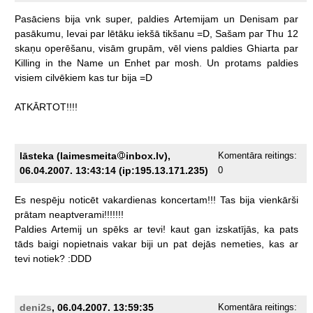
Pasāciens
bija
vnk
super,
paldies
Artemijam
un
Denisam
par
pasākumu,
Ievai
par
lētāku
iekšā
tikšanu
=D,
Sašam
par
Thu
12
skaņu
operēšanu,
visām
grupām,
vēl
viens
paldies
Ghiarta
par
Killing
in
the
Name
un
Enhet
par
mosh.
Un
protams
paldies
visiem
cilvēkiem
kas
tur
bija
=D
ATKĀRTOT!!!!
lāsteka (laimesmeita
inbox.lv),
Komentāra reitings:
06.04.2007. 13:43:14 (ip:195.13.171.235)
0
Es
nespēju
noticēt
vakardienas
koncertam!!!
Tas
bija
vienkārši
prātam
neaptverami!!!!!!!
Paldies
Artemij
un
spēks
ar
tevi!
kaut
gan
izskatījās,
ka
pats
tāds
baigi
nopietnais
vakar
biji
un
pat
dejās
nemeties,
kas
ar
tevi
notiek?
:DDD
deni2s
, 06.04.2007. 13:59:35
Komentāra reitings: