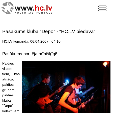
Pasākums klubā "Depo" - "HC.LV piedāvā"
HC.LV komanda, 06.04.2007., 04:10
Pasākums noritēja brīnišķīgi!
Paldies
visiem
tiem, kas
atnāca,
paldies
grupām,
paldies
kluba
"Depo"
kolektīvam