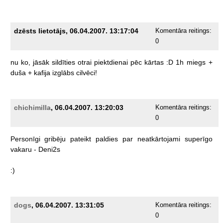
dzēsts lietotājs, 06.04.2007. 13:17:04
Komentāra reitings:
0
nu
ko,
jāsāk
sildīties
otrai
piektdienai
pēc
kārtas
:D
1h
miegs
+
duša
+
kafija
izglābs
cilvēci!
chichimilla
, 06.04.2007. 13:20:03
Komentāra reitings:
0
Personīgi
gribēju
pateikt
paldies
par
neatkārtojami
superīgo
vakaru
-
Deni2s
:)
dogs
, 06.04.2007. 13:31:05
Komentāra reitings:
0