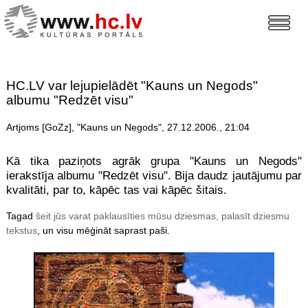
HC.LV var lejupielādēt "Kauns un Negods"
albumu "Redzēt visu"
Artjoms [GoZz], "Kauns un Negods", 27.12.2006., 21:04
Kā tika paziņots agrāk grupa "Kauns un Negods"
ierakstīja albumu "Redzēt visu". Bija daudz jautājumu par
kvalitāti, par to, kāpēc tas vai kāpēc šitais.
Tagad
šeit jūs varat paklausīties mūsu dziesmas, palasīt dziesmu
tekstus
, un visu mēģināt saprast paši.