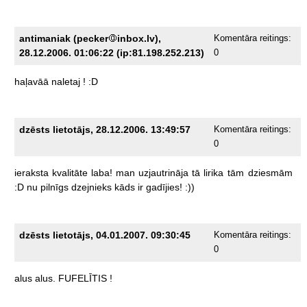
antimaniak (pecker
inbox.lv),
Komentāra reitings:
28.12.2006. 01:06:22 (ip:81.198.252.213)
0
haļavāā
naletaj
!
:D
dzēsts lietotājs, 28.12.2006. 13:49:57
Komentāra reitings:
0
ieraksta
kvalitāte
laba!
man
uzjautrināja
tā
lirika
tām
dziesmām
:D
nu
pilnīgs
dzejnieks
kāds
ir
gadījies!
:))
dzēsts lietotājs, 04.01.2007. 09:30:45
Komentāra reitings:
0
alus
alus.
FUFELĪTIS
!