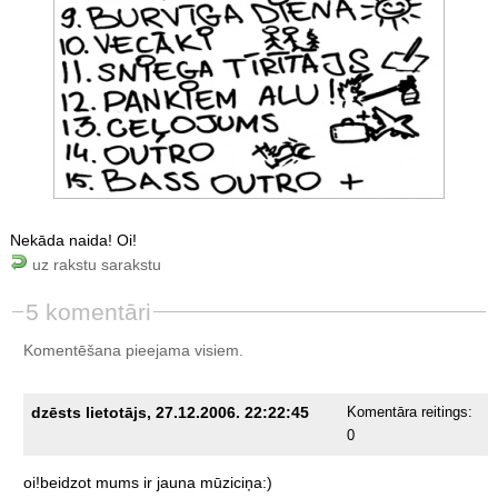
Nekāda naida! Oi!
uz rakstu sarakstu
5 komentāri
Komentēšana pieejama visiem.
dzēsts lietotājs, 27.12.2006. 22:22:45
Komentāra reitings:
0
oi!beidzot
mums
ir
jauna
mūziciņa:)