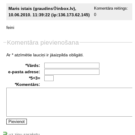
Maris istais (graudins
inbox.lv),
Komentāra reitings:
10.06.2010. 11:39:22 (ip:136.173.62.145)
0
feini
Komentāra pievienošana
Ar * atzīmētie lauciņi ir jāaizpilda obligāti.
*Vārds:
e-pasta adrese:
*5+3=
*Komentārs:
uz ziņu sarakstu