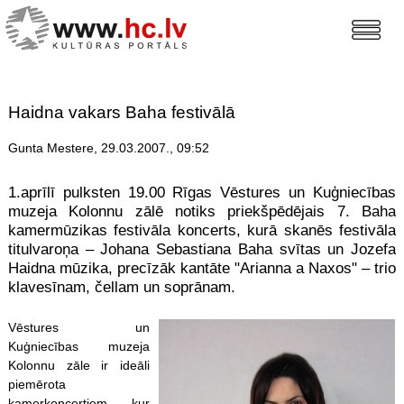
Haidna vakars Baha festivālā
Gunta Mestere, 29.03.2007., 09:52
1.aprīlī pulksten 19.00 Rīgas Vēstures un Kuģniecības
muzeja Kolonnu zālē notiks priekšpēdējais 7. Baha
kamermūzikas festivāla koncerts, kurā skanēs festivāla
titulvaroņa – Johana Sebastiana Baha svītas un Jozefa
Haidna mūzika, precīzāk kantāte "Arianna a Naxos" – trio
klavesīnam, čellam un soprānam.
Vēstures un
Kuģniecības muzeja
Kolonnu zāle ir ideāli
piemērota
kamerkoncertiem, kur