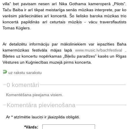
villa” bet pavisam nesen arī Nika Gothama kameroperā „Pilots”.
Taču Baiba ir arī tikpat meistarīga senās mūzikas interprete, par ko
varēsim pārliecināties arī koncertā. Šo lielisko baroka mūzikas trio
koncertā papildinās arī ceturtais mūziķis - vācu traversflautists
Tomas Kūglers.
Ar detalizētu informāciju par māksliniekiem var iepazīties Baha
kamermūzikas festivāla mājas lapā
www.music.lv/bachfestival
.
Biļetes uz koncertu nopērkamas „Biļešu paradīzes” kasēs un Rīgas
Vēstures un Kuģniecības muzejā pirms koncerta.
uz rakstu sarakstu
0 komentāri
Komentēšana pieejama visiem.
Komentāra pievienošana
Ar * atzīmētie lauciņi ir jāaizpilda obligāti.
*Vārds: