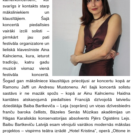
svarīgs ir kontakts starp
māksliniekiem un
klausītājiem. Šajā
koncertā piedalīsies
vairāki izcili solisti –
pirmkārt jau pati
festivāla organizatore un
lieliskā klavesīniste Aina
Kalnciema, kura, ieturot
tradīciju, katru gadu
muzicē vismaz vienā
festivāla koncertā.
Šogad gan māksliniece klausītājus priecējusi ar koncertu kopā ar
Ramonu Jaffi un Andresu Mustonenu. Arī šajā koncertā solistu
sastāvs ir ne mazāk spožs – kopā ar Ainu Kalnciemu Haidna
kantātes atskaņojumā piedalīsies Francijā dzīvojošā latviešu
dziedātāja Baiba Bartkeviča – Leja (soprāns) un viņas dzīvesbiedrs
franču baroka čellists, Bāzeles Senās Mūzikas akadēmijas un
Hāgas Karaliskās konservatorijas absolvents Pjērs Ogistēns Lejs.
Baibu Bartkeviču Latvijā esam vērojuši vairākos modernās mākslas
projektos – vispirms teātra izrādē „Hotel Kristina”, operā „Ottone in