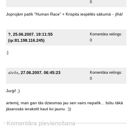
0
Joprojām
patīk
"Human
Race"
+
Krispita
iespēlēs
sākumā
-
jīhā!
?, 25.06.2007. 19:11:55
Komentāra reitings:
(ip:81.198.116.245)
0
:]
alvils
, 27.06.2007. 06:45:23
Komentāra reitings:
0
Jurģi!
;)
artemij,
man
gan
tās
dziesmas
jau
sen
vairs
nepatīk...
būtu
tākā
jāsarosās
ierakstīt
kaut
ko
jaunu.
:))
Komentāra pievienošana