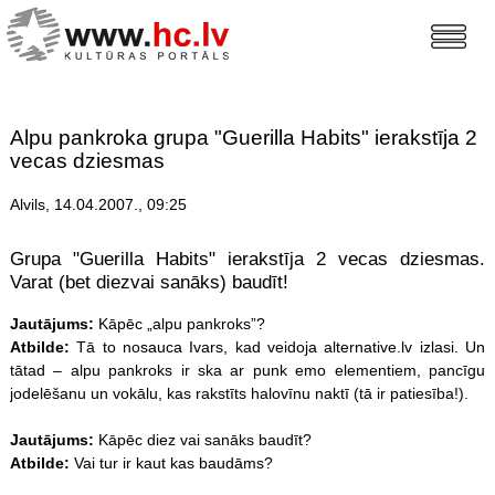
Alpu pankroka grupa "Guerilla Habits" ierakstīja 2
vecas dziesmas
Alvils, 14.04.2007., 09:25
Grupa "Guerilla Habits" ierakstīja 2 vecas dziesmas.
Varat (bet diezvai sanāks) baudīt!
Jautājums:
Kāpēc „alpu pankroks”?
Atbilde:
Tā to nosauca Ivars, kad veidoja alternative.lv izlasi. Un
tātad – alpu pankroks ir ska ar punk emo elementiem, pancīgu
jodelēšanu un vokālu, kas rakstīts halovīnu naktī (tā ir patiesība!).
Jautājums:
Kāpēc diez vai sanāks baudīt?
Atbilde:
Vai tur ir kaut kas baudāms?