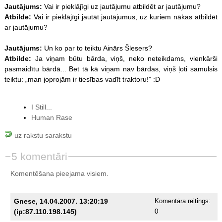
Jautājums:
Vai ir pieklājīgi uz jautājumu atbildēt ar jautājumu?
Atbilde:
Vai ir pieklājīgi jautāt jautājumus, uz kuriem nākas atbildēt
ar jautājumu?
Jautājums:
Un ko par to teiktu Ainārs Šlesers?
Atbilde:
Ja viņam būtu bārda, viņš, neko neteikdams, vienkārši
pasmaidītu bārdā... Bet tā kā viņam nav bārdas, viņš ļoti samulsis
teiktu: „man joprojām ir tiesības vadīt traktoru!” :D
I Still...
Human Rase
uz rakstu sarakstu
5 komentāri
Komentēšana pieejama visiem.
Gnese, 14.04.2007. 13:20:19
Komentāra reitings:
(ip:87.110.198.145)
0