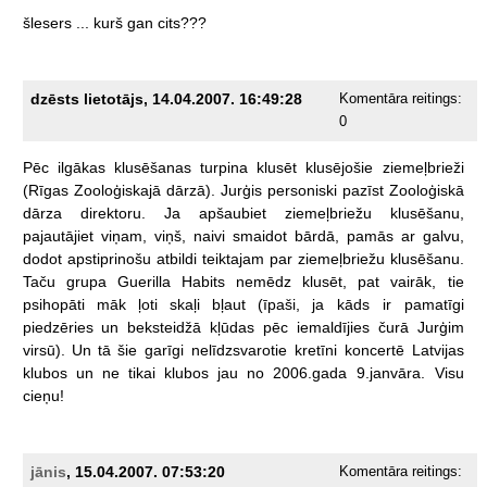
šlesers
...
kurš
gan
cits???
dzēsts lietotājs, 14.04.2007. 16:49:28
Komentāra reitings:
0
Pēc
ilgākas
klusēšanas
turpina
klusēt
klusējošie
ziemeļbrieži
(Rīgas
Zooloģiskajā
dārzā).
Jurģis
personiski
pazīst
Zooloģiskā
dārza
direktoru.
Ja
apšaubiet
ziemeļbriežu
klusēšanu,
pajautājiet
viņam,
viņš,
naivi
smaidot
bārdā,
pamās
ar
galvu,
dodot
apstiprinošu
atbildi
teiktajam
par
ziemeļbriežu
klusēšanu.
Taču
grupa
Guerilla
Habits
nemēdz
klusēt,
pat
vairāk,
tie
psihopāti
māk
ļoti
skaļi
bļaut
(īpaši,
ja
kāds
ir
pamatīgi
piedzēries
un
beksteidžā
kļūdas
pēc
iemaldījies
čurā
Jurģim
virsū).
Un
tā
šie
garīgi
nelīdzsvarotie
kretīni
koncertē
Latvijas
klubos
un
ne
tikai
klubos
jau
no
2006.gada
9.janvāra.
Visu
cieņu!
jānis
, 15.04.2007. 07:53:20
Komentāra reitings: