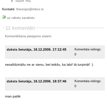
Touch You
Kontakti:
thesnips@inbox.lv
uz rakstu sarakstu
11 komentāri
Komentēšana pieejama visiem.
dzēsts lietotājs, 18.12.2006. 17:12:45
Komentāra reitings:
0
nesalīdzināšu
ne
ar
vienu,
bet
teikšu,
ka
labi!
tā
turpināt!
:)
dzēsts lietotājs, 18.12.2006. 18:37:46
Komentāra reitings:
0
man
patiik