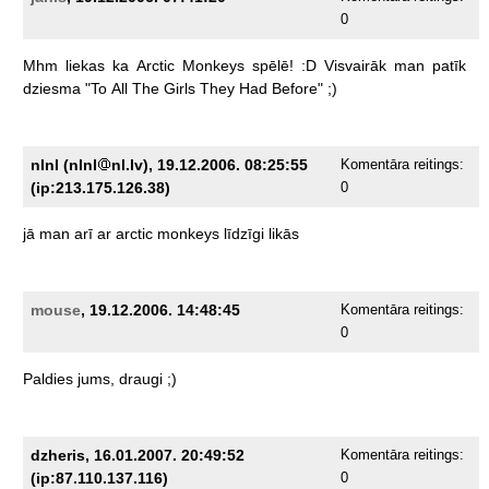
0
Mhm
liekas
ka
Arctic
Monkeys
spēlē!
:D
Visvairāk
man
patīk
dziesma
"To
All
The
Girls
They
Had
Before"
;)
nlnl (nlnl
nl.lv), 19.12.2006. 08:25:55
Komentāra reitings:
(ip:213.175.126.38)
0
jā
man
arī
ar
arctic
monkeys
līdzīgi
likās
mouse
, 19.12.2006. 14:48:45
Komentāra reitings:
0
Paldies
jums,
draugi
;)
dzheris, 16.01.2007. 20:49:52
Komentāra reitings:
(ip:87.110.137.116)
0