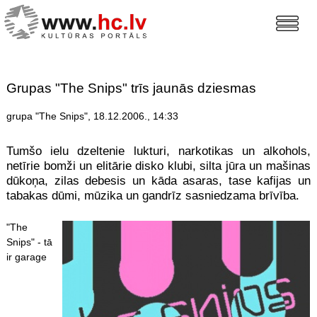
Grupas "The Snips" trīs jaunās dziesmas
grupa "The Snips", 18.12.2006., 14:33
Tumšo ielu dzeltenie lukturi, narkotikas un alkohols,
netīrie bomži un elitārie disko klubi, silta jūra un mašinas
dūkoņa, zilas debesis un kāda asaras, tase kafijas un
tabakas dūmi, mūzika un gandrīz sasniedzama brīvība.
"The
Snips" - tā
ir garage