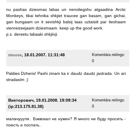
nu
pashas
dziesmas
labas
un
nenoliegshu
atgaadina
Arctic
Monkeys,
tikai
tehnika
shkjiet
traucee
gan
basam,
gan
gichai,
gan
bungaam
un
it
sevishkji
balsij
taas
uztaisiit
par
tieshaam
vienreizeejaam
dziesmaam.
keep
up
the
good
work.
p.s.
dereetu
labaaki
shkjiivji
mouse
, 18.01.2007. 11:31:48
Komentāra reitings:
0
Paldies
Dzheris!
Pashi
zinam
ka
ir
daudz
daudz
jastrada.
Un
ari
stradasim
;)
Викторович, 19.01.2008. 19:09:34
Komentāra reitings:
(ip:213.175.81.38)
0
малачуууля..
Бэквокал
не
нужен?
Я
много
не
буду
просить
-
поесть
и
поспать..