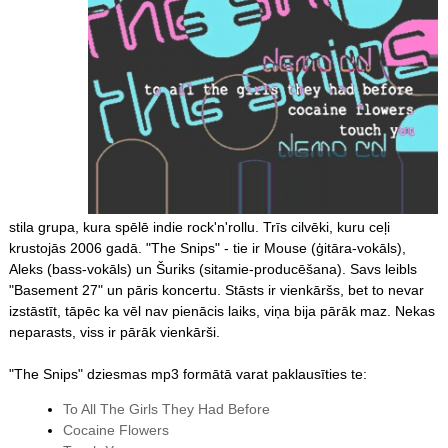
stila grupa, kura spēlē indie rock'n'rollu. Trīs cilvēki, kuru ceļi
krustojās 2006 gadā. "The Snips" - tie ir Mouse (ģitāra-vokāls),
Aleks (bass-vokāls) un Šuriks (sitamie-producēšana). Savs leibls
"Basement 27" un pāris koncertu. Stāsts ir vienkāršs, bet to nevar
izstāstīt, tāpēc ka vēl nav pienācis laiks, viņa bija pārāk maz. Nekas
neparasts, viss ir pārāk vienkārši.
"The Snips" dziesmas mp3 formātā varat paklausīties te:
To All The Girls They Had Before
Cocaine Flowers