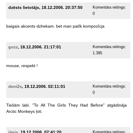
dzēsts lietotājs, 18.12.2006. 20:37:50
Komentāra reitings:
0
baigais
akcents
dzhekam.
bet
man
patîk
kompozîcja
gozz
, 18.12.2006. 21:17:01
Komentāra reitings:
1.395
mouse,
respekt
!
deni2s
, 19.12.2006. 02:11:01
Komentāra reitings:
0
Tiešām
labi.
"To
All
The
Girls
They
Had
Before"
atgādināja
Arctic
Monkeys
ļoti.
jānis
, 19.12.2006. 07:41:20
Komentāra reitings: