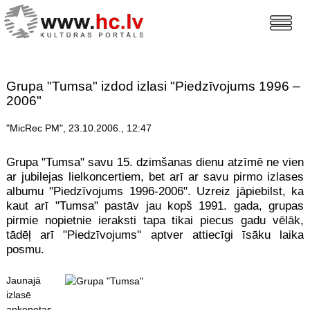
Grupa "Tumsa" izdod izlasi "Piedzīvojums 1996 –
2006"
"MicRec PM", 23.10.2006., 12:47
Grupa "Tumsa" savu 15. dzimšanas dienu atzīmē ne vien
ar jubilejas lielkoncertiem, bet arī ar savu pirmo izlases
albumu "Piedzīvojums 1996-2006". Uzreiz jāpiebilst, ka
kaut arī "Tumsa" pastāv jau kopš 1991. gada, grupas
pirmie nopietnie ieraksti tapa tikai piecus gadu vēlāk,
tādēļ arī "Piedzīvojums" aptver attiecīgi īsāku laika
posmu.
Jaunajā
izlasē
apkopotas