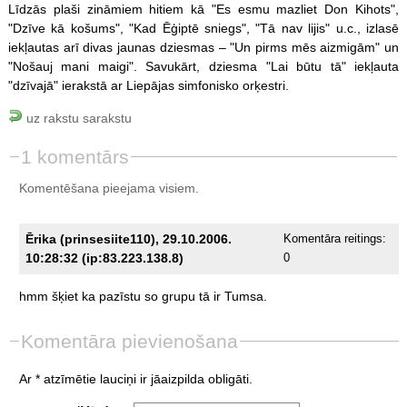
Līdzās plaši zināmiem hitiem kā "Es esmu mazliet Don Kihots",
"Dzīve kā košums", "Kad Ēģiptē sniegs", "Tā nav lijis" u.c., izlasē
iekļautas arī divas jaunas dziesmas – "Un pirms mēs aizmigām" un
"Nošauj mani maigi". Savukārt, dziesma "Lai būtu tā" iekļauta
"dzīvajā" ierakstā ar Liepājas simfonisko orķestri.
uz rakstu sarakstu
1 komentārs
Komentēšana pieejama visiem.
Ērika (prinsesiite110), 29.10.2006.
Komentāra reitings:
10:28:32 (ip:83.223.138.8)
0
hmm
šķiet
ka
pazīstu
so
grupu
tā
ir
Tumsa.
Komentāra pievienošana
Ar * atzīmētie lauciņi ir jāaizpilda obligāti.