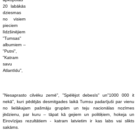
20 labākās
dziesmas
no visiem
pieciem
līdzšinējiem
"Tumsas"
albumiem –
"Putni",
"Katram
savu
Atlantīdu",
"Nesaprasto cilvēku zemē", "Spēlējot debesīs" un"1000 000 it
nekā", kuri pēdējās desmitgades laikā Tumsu padarījuši par vienu
no lielākajam pašmāju grupām un teju nacionālas nozīmes
jēdzienu, par kuru – tāpat kā gejiem un politiķiem, hokeja un
Eirovīzijas rezultātiem - katram latvietim ir kas labs vai slikts
sakāms.