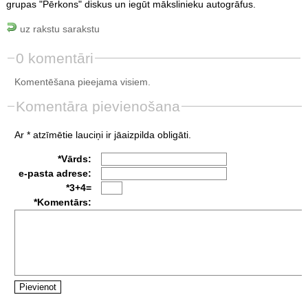
grupas "Pērkons" diskus un iegūt mākslinieku autogrāfus.
uz rakstu sarakstu
0 komentāri
Komentēšana pieejama visiem.
Komentāra pievienošana
Ar * atzīmētie lauciņi ir jāaizpilda obligāti.
*Vārds:
e-pasta adrese:
*3+4=
*Komentārs: