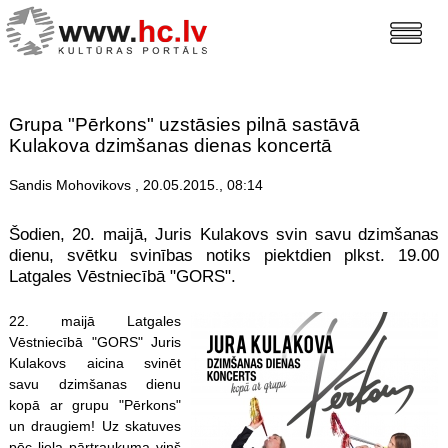
Grupa "Pērkons" uzstāsies pilnā sastāvā
Kulakova dzimšanas dienas koncertā
Sandis Mohovikovs , 20.05.2015., 08:14
Šodien, 20. maijā, Juris Kulakovs svin savu dzimšanas
dienu, svētku svinības notiks piektdien plkst. 19.00
Latgales Vēstniecībā "GORS".
22. maijā Latgales
Vēstniecībā "GORS" Juris
Kulakovs aicina svinēt
savu dzimšanas dienu
kopā ar grupu "Pērkons"
un draugiem! Uz skatuves
pēc liela pārtraukuma viņš