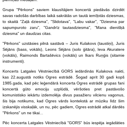
Grupa "Pērkons" saviem klausītājiem koncertā piedāvās dzirdēt
savas radošās darbības laikā sakrātās un tautā iemīļotās dziesmas,
to skaitā "Zaļā dziesma", "Slidotava", "Labu vakar", "Dziesma par
sapumpuroto zaru", "Gandrīz tautasdziesma", "Mana dienišķā
dziesma" un daudzas citas.
"Pērkons" uzstāsies pilnā sastāvā – Juris Kulakovs (taustiņi), Juris
Sējāns (bass, vokāls), Leons Sējāns (solo ģitāra), Ieva Akuratere
(vokāls), Raimonds Bartašēvics (vokāls) un Ikars Ruņģis (sitamie
instrumenti).
Koncerts Latgales Vēstniecībā GORS iedārdinās Kulakova nakti,
kas 22.augustā notiks Ogres estrādē. Šogad aprit 30 gadi kopš
1985.gada, kad pēc leģendārā koncerta Ogres estrādē grupas fani
koncertā gūto emociju uzplūdā, vēršoties pret pastāvošo
komunistisko iekārtu izdemolēja divus pasažieru vilcienu vagonus,
šis bija notikums, kad Ogres vārds kontekstā ar mūziku līdz šim
izskanējis visskaļāk, un nu, pēc gadiem, Ogres estrādē atkal dārdēs
"Pērkons" un ne tikai...
Pēc koncerta Latgales Vēstniecībā "GORS" būs iespēja iegādāties