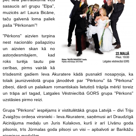
sasaucis arī grupu "Elpa",
muzicēs arī Laura Bicāne,
taču galvenā loma paliek
paša "Pērkonam"!
"Pērkons" aizvien turpina
nest nacionālo pašapziņu
un aizvien skan kā no
astoņdesmitajiem, kad
roks turēja tautu pie
cerības, pirms vairāk kā
trīsdesmit gadiem Ieva Akuratere kādā pusnaktī nosapņoja, ka
tolaik jaunizveidotā grupa jānodēvē par "Pērkonu" šā "Pērkona"
zibeņi, dārdi un palaikam romantiskais lietutiņš trāpīja mērķī toreiz
un trāpa arī tagad, Latgales Vēstniecībā GORS grupa "Pērkons"
uzstāsies pirmo reizi.
Grupa "Pērkons" iespējams ir vistitulētākā grupa Latvijā – divi Triju
Zvaigžņu ordeņa virsnieki - Ieva Akuratere, saņēmusi arī Draudzīgā
Aicinājuma medaļu un Juris Kulakovs, kurš ir arī Līvānu goda
pilsonis, trīs Jūrmalas goda pilsoņi un visi – apbalvoti ar Barikāžu
piemiņas medaļām.