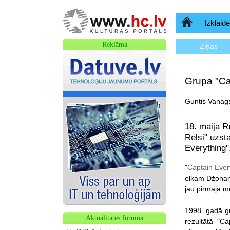
Sākumlapa
Izklaide
Reklāma
Ziņas
Grupa "Cap
Guntis Vanags
18. maijā R
Relsi" uzst
Everything"
"
Captain Ever
elkam Džonam,
jau pirmajā m
1998. gadā gr
Aktualitātes forumā
rezultātā "Ca