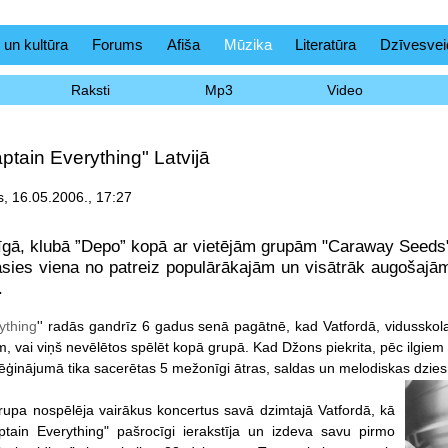
 un kultūra
Forums
Afiša
Mūzika
Literatūra
Dzīvesvei
Raksti
Mp3
Video
tain Everything" Latvijā
, 16.05.2006., 17:27
īgā, klubā ”Depo” kopā ar vietējām grupām "Caraway Seeds"
āsies viena no patreiz populārākajām un visātrāk augošajām
.
ything
'' radās gandrīz 6 gadus senā pagātnē, kad Vatfordā, vidusskol
 vai viņš nevēlētos spēlēt kopā grupā. Kad Džons piekrita, pēc ilgiem 
ēģinājumā tika sacerētas 5 mežonīgi ātras, saldas un melodiskas dzie
upa nospēlēja vairākus koncertus savā dzimtajā Vatfordā, kā
ptain Everything" pašrocīgi ierakstīja un izdeva savu pirmo