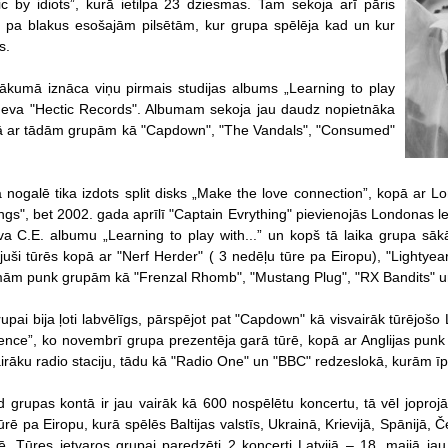
 by idiots”, kurā ietilpa 23 dziesmas. Tam sekoja arī pāris
s pa blakus esošajām pilsētām, kur grupa spēlēja kad un kur
s.
ākumā iznāca viņu pirmais studijas albums „Learning to play
izdeva "Hectic Records". Albumam sekoja jau daudz nopietnāka
ā ar tādām grupām kā "Capdown", "The Vandals", "Consumed"
nogalē tika izdots split disks „Make the love connection”, kopā ar 
gs", bet 2002. gada aprīlī "Captain Evrything" pievienojās Londonas
eva C.E. albumu „Learning to play with...” un kopš tā laika grupa sāk
juši tūrēs kopā ar "Nerf Herder" ( 3 nedēļu tūre pa Eiropu), "Lightyear
mām punk grupām kā "Frenzal Rhomb", "Mustang Plug", "RX Bandits" u
pai bija ļoti labvēlīgs, pārspējot pat "Capdown" kā visvairāk tūrējošo 
ience”, ko novembrī grupa prezentēja garā tūrē, kopā ar Anglijas pu
irāku radio staciju, tādu kā "Radio One" un "BBC" redzeslokā, kurām īpaš
d grupas kontā ir jau vairāk kā 600 nospēlētu koncertu, tā vēl jopro
rē pa Eiropu, kurā spēlēs Baltijas valstīs, Ukrainā, Krievijā, Spānijā, Č
. Tūres ietvaros grupai paredzēti 2 koncerti Latvijā – 18. maijā ja