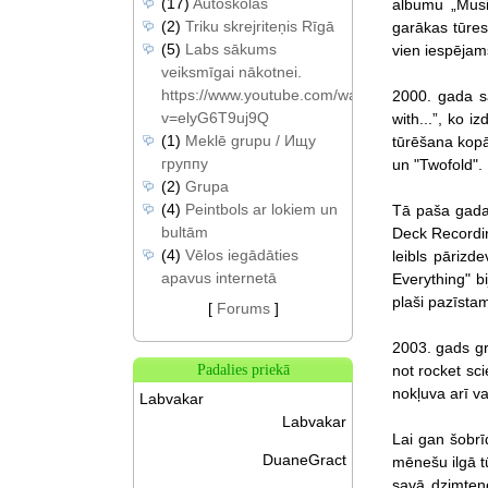
(17)
Autoskolas
albumu „Music
(2)
Triku skrejriteņis Rīgā
garākas tūre
(5)
Labs sākums
vien iespējam
veiksmīgai nākotnei.
https://www.youtube.com/watch?
2000. gada s
v=elyG6T9uj9Q
with...”, ko 
(1)
Meklē grupu / Ищу
tūrēšana kop
группу
un "Twofold".
(2)
Grupa
(4)
Peintbols ar lokiem un
Tā paša gada 
bultām
Deck Recordin
(4)
Vēlos iegādāties
leibls pārizd
apavus internetā
Everything" bi
plaši pazīsta
[
Forums
]
2003. gads gru
not rocket sc
Padalies priekā
nokļuva arī va
Labvakar
Labvakar
Lai gan šobrī
DuaneGract
mēnešu ilgā tū
savā dzimtenē