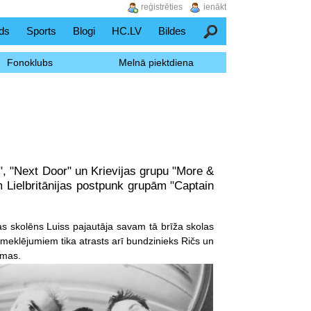
reģistrēties
ienākt
ds
Sports
Blogi
HC.LV
Bildes
Meklēšana
Fonoklubs
Melnā piektdiena
, "Next Door" un Krievijas grupu "More &
 Lielbritānijas postpunk grupām "Captain
as skolēns Luiss pajautāja savam tā brīža skolas
meklējumiem tika atrasts arī bundzinieks Ričs un
smas.