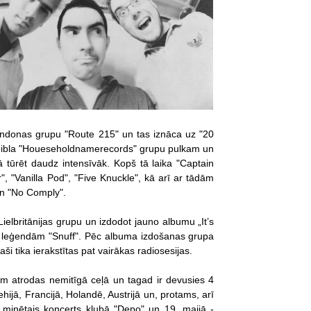
Londonas grupu "Route 215" un tas iznāca uz "20
 leibla "Houeseholdnamerecords" grupu pulkam un
ā tūrēt daudz intensīvāk. Kopš tā laika "Captain
", "Vanilla Pod", "Five Knuckle", kā arī ar tādām
n "No Comply".
Lielbritānijas grupu un izdodot jauno albumu „It’s
nk leģendām "Snuff". Pēc albuma izdošanas grupa
i tika ierakstītas pat vairākas radiosesijas.
jām atrodas nemitīgā ceļā un tagad ir devusies 4
ehijā, Francijā, Holandē, Austrijā un, protams, arī
u minētais koncerts klubā "Depo" un 19. maijā -