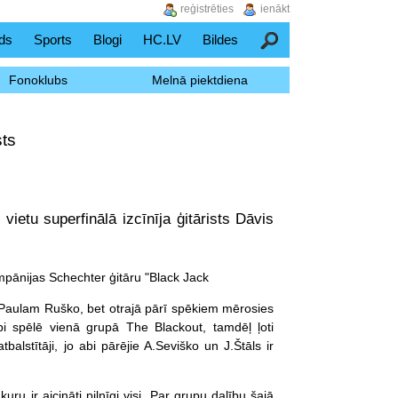
reģistrēties
ienākt
ds
Sports
Blogi
HC.LV
Bildes
Meklēšana
Fonoklubs
Melnā piektdiena
sts
ietu superfinālā izcīnīja ģitārists Dāvis
ompānijas Schechter ģitāru "Black Jack
tim Paulam Ruško, bet otrajā pārī spēkiem mērosies
bi spēlē vienā grupā The Blackout, tamdēļ ļoti
tbalstītāji, jo abi pārējie A.Seviško un J.Štāls ir
uru ir aicināti pilnīgi visi. Par grupu dalību šajā