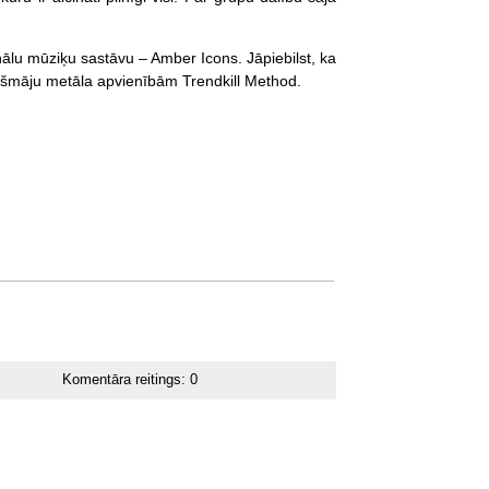
onālu mūziķu sastāvu – Amber Icons. Jāpiebilst, ka
pašmāju metāla apvienībām Trendkill Method.
Komentāra reitings:
0