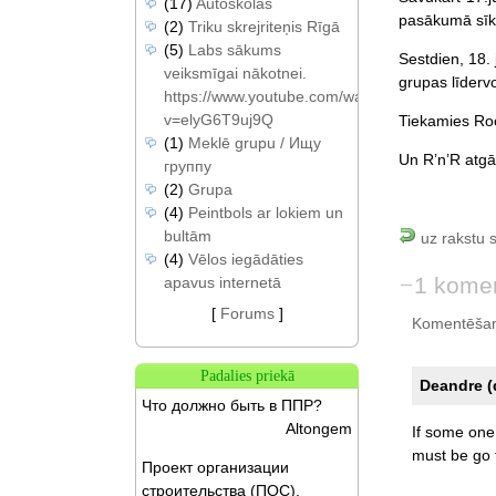
(17)
Autoskolas
pasākumā sī
(2)
Triku skrejriteņis Rīgā
(5)
Labs sākums
Sestdien, 18. 
veiksmīgai nākotnei.
grupas līderv
https://www.youtube.com/watch?
v=elyG6T9uj9Q
Tiekamies Roc
(1)
Meklē grupu / Ищу
Un R’n’R atgā
группу
(2)
Grupa
(4)
Peintbols ar lokiem un
bultām
uz rakstu 
(4)
Vēlos iegādāties
1 kome
apavus internetā
[
Forums
]
Komentēšan
Padalies priekā
Deandre (
Что должно быть в ППР?
Altongem
If
some
one
must
be
go
Проект организации
строительства (ПОС).