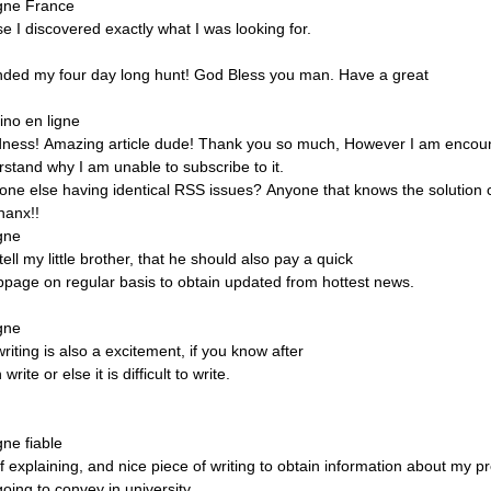
igne
France
se
I
discovered
exactly
what
I
was
looking
for.
nded
my
four
day
long
hunt!
God
Bless
you
man.
Have
a
great
ino
en
ligne
ness!
Amazing
article
dude!
Thank
you
so
much,
However
I
am
encoun
rstand
why
I
am
unable
to
subscribe
to
it.
one
else
having
identical
RSS
issues?
Anyone
that
knows
the
solution
hanx!!
igne
tell
my
little
brother,
that
he
should
also
pay
a
quick
bpage
on
regular
basis
to
obtain
updated
from
hottest
news.
igne
writing
is
also
a
excitement,
if
you
know
after
n
write
or
else
it
is
difficult
to
write.
igne
fiable
f
explaining,
and
nice
piece
of
writing
to
obtain
information
about
my
pr
going
to
convey
in
university.