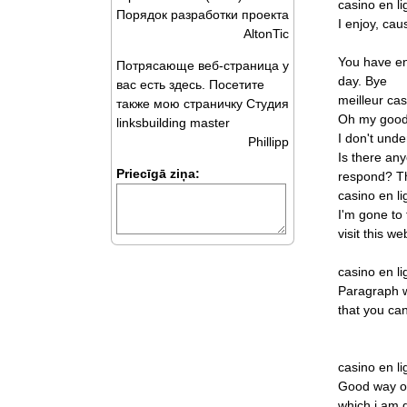
casino
en
l
Порядок разработки проекта
I
enjoy,
cau
AltonTic
You
have
e
Потрясающе веб-страница у
day.
Bye
вас есть здесь. Посетите
meilleur
cas
также мою страничку Студия
Oh
my
good
linksbuilding master
I
don't
unde
Phillipp
Is
there
any
Priecīgā ziņa:
respond?
T
casino
en
l
I'm
gone
to
visit
this
we
casino
en
l
Paragraph
that
you
ca
casino
en
l
Good
way
o
which
i
am