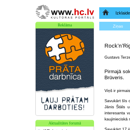
Sākumlapa
Izklaide
Reklāma
Ziņas
Rock’n’Rig
Gustavs Terze
Pirmajā sol
Brūveris.
Viņš ir pirmai
Savukārt šīs c
Jānis Štāls 
interesanta va
kaujinieciskā
Aktualitātes forumā
Savukārt 17.jū