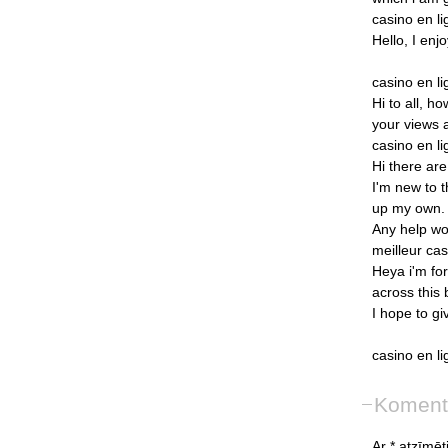
casino
en
l
Hello,
I
enjo
casino
en
l
Hi
to
all,
ho
your
views
casino
en
l
Hi
there
are
I'm
new
to
t
up
my
own.
Any
help
wo
meilleur
cas
Heya
i'm
for
across
this
I
hope
to
gi
casino
en
l
Koment
Ar * atzīmēti