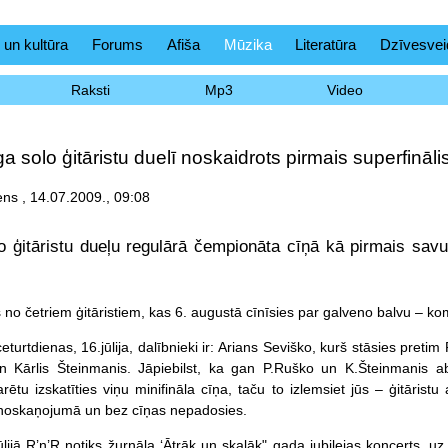
 un kultūra
Forums
Afiša
Mūzika
Literatūra
Dzīvesvei
Raksti
Mp3
Video
a solo ģitāristu duelī noskaidrots pirmais superfināli
ns , 14.07.2009., 09:08
o ģitāristu dueļu regulārā čempionāta cīņā kā pirmais savu v
s no četriem ģitāristiem, kas 6. augustā cīnīsies par galveno balvu – k
eturtdienas, 16.jūlija, dalībnieki ir: Arians Seviško, kurš stāsies pre
un Kārlis Šteinmanis. Jāpiebilst, ka gan P.Ruško un K.Šteinmanis a
rētu izskatīties viņu minifināla cīņa, taču to izlemsiet jūs – ģitāristu a
 noskaņojumā un bez cīņas nepadosies.
lijā R’n’R notiks žurnāla ‘Ātrāk un skaļāk" gada jubilejas koncerts, uz k