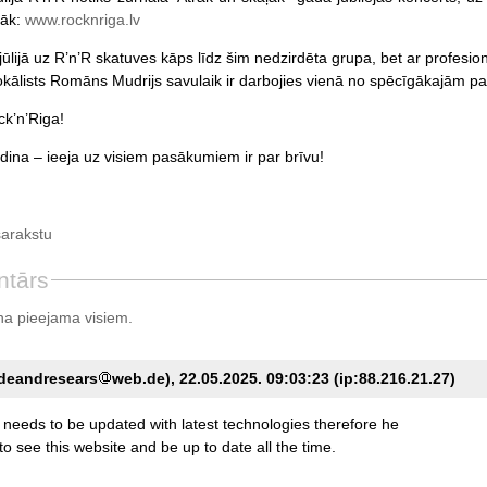
kāk:
www.rocknriga.lv
jūlijā uz R’n’R skatuves kāps līdz šim nedzirdēta grupa, bet ar profesi
okālists Romāns Mudrijs savulaik ir darbojies vienā no spēcīgākajām 
k’n’Riga!
dina – ieeja uz visiem pasākumiem ir par brīvu!
sarakstu
ntārs
a pieejama visiem.
deandresears
web.de), 22.05.2025. 09:03:23 (ip:88.216.21.27)
needs
to
be
updated
with
latest
technologies
therefore
he
to
see
this
website
and
be
up
to
date
all
the
time.