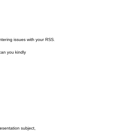
tering
issues
with
your
RSS.
can
you
kindly
esentation
subject,