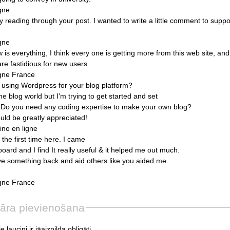
igne
y
reading
through
your
post.
I
wanted
to
write
a
little
comment
to
suppo
igne
w
is
everything,
I
think
every
one
is
getting
more
from
this
web
site,
and
are
fastidious
for
new
users.
igne
France
using
Wordpress
for
your
blog
platform?
he
blog
world
but
I'm
trying
to
get
started
and
set
Do
you
need
any
coding
expertise
to
make
your
own
blog?
uld
be
greatly
appreciated!
ino
en
ligne
the
first
time
here.
I
came
board
and
I
find
It
really
useful
&
it
helped
me
out
much.
ve
something
back
and
aid
others
like
you
aided
me.
igne
France
āra pievienošana
e lauciņi ir jāaizpilda obligāti.