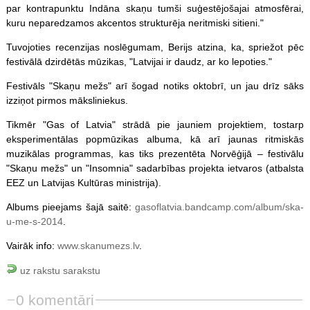
par kontrapunktu Indāna skaņu tumši suģestējošajai atmosfērai,
kuru neparedzamos akcentos strukturēja neritmiski sitieni."
Tuvojoties recenzijas noslēgumam, Berijs atzina, ka, spriežot pēc
festivālā dzirdētās mūzikas, "Latvijai ir daudz, ar ko lepoties."
Festivāls "Skaņu mežs" arī šogad notiks oktobrī, un jau drīz sāks
izziņot pirmos māksliniekus.
Tikmēr "Gas of Latvia" strādā pie jauniem projektiem, tostarp
eksperimentālas popmūzikas albuma, kā arī jaunas ritmiskās
muzikālas programmas, kas tiks prezentēta Norvēģijā – festivālu
"Skaņu mežs" un "Insomnia" sadarbības projekta ietvaros (atbalsta
EEZ un Latvijas Kultūras ministrija).
Albums pieejams šajā saitē:
gasoflatvia.bandcamp.com/album/ska-
u-me-s-2014
.
Vairāk info:
www.skanumezs.lv
.
uz rakstu sarakstu
0 komentāri