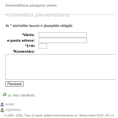
Komentēšana pieejama visiem.
Komentāra pievienošana
Ar * atzīmētie lauciņi ir jāaizpilda obligāti.
*Vārds:
e-pasta adrese:
*1+4=
*Komentārs:
uz ziņu sarakstu
ienākt
reģistrēties
© 2005 - 2026, "Gas of Latvia" publicē koncertierakstu no "Skaņu meža 2014", HC.LV.