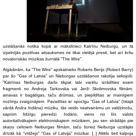
uzstāšanās notika kopā ar mākslinieci Katrīnu Neiburgu, un tā
izpelnījās pozitīvas atsauksmes ne tikai vietējā presē, bet arī britu
novatoriskās mūzikas žurnālā "The Wire".
Atgādinām, ka "The Wire" apskatnieks Roberts Berijs (Robert Barry)
par šo "Gas of Latvia" un Nieburgas uzstāšanos rakstīja sekojoši:
"Katrīnas Neiburgas darbi tikpat labi varētu izrādīties esam
fragmenti no Andreja Tarkovska vai Jerži Skolimovska filmām;
ainavas ir bagātīgas, taču drūmas, un piepildītas ar mainīgiem
nozīmju zvaigznājiem. Pavadītas ar spocīgu "Gas of Latvia" (īstajā
vārdā Andra Indāna) mūziku, tās veido neatvairāmu un valdzinošu,
sapnim līdzīgu pieredzi. Indāns, viens no šīs valsts
autoritatīvākajiem elektroniskajiem mūziķiem, jau sen strādājis pie
skaņu celiņiem Neiburgas filmām, taču šoreiz Neiburga uzstājās
drīzāk kā "vīdžejs" "Gas of Latvija" mūzikai. [..] Attēls šeit kalpoja