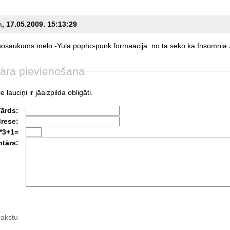
a
, 17.05.2009. 15:13:29
nosaukums
melo
-Yula
pophc-punk
formaacija..no
ta
seko
ka
Insomnia
āra pievienošana
e lauciņi ir jāaizpilda obligāti.
Vārds:
drese:
*3+1=
tārs:
rakstu