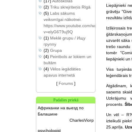
(17)
Autoskolas
Liepājnieki n
(2)
Triku skrejriteņis Rīgā
grāvēju "Give
(5)
Labs sākums
rezultātu izlīd
veiksmīgai nākotnei.
https://www.youtube.com/watch?
Izšķirosais 
v=elyG6T9uj9Q
ģitārskaņojum
(1)
Meklē grupu / Ищу
uzvarēt sāka 
группу
trešo raundu
(2)
Grupa
tomēr "Comi
(4)
Peintbols ar lokiem un
liepājnieki un
bultām
(4)
Vēlos iegādāties
Viss turpinā
apavus internetā
leģendārais t
[
Forums
]
Atgādinam, k
saņems skaid
Uzkrājumu v
Padalies priekā
procents.
Šīb
Африканки на выезд по
Балашихе
Un vēl – R’N
CharlesViorp
izteikuši pie
25.aprīļa.
Uzs
psychologist