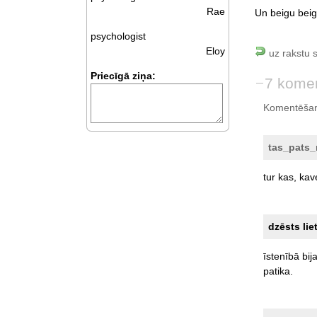
Rae
Un beigu beig
psychologist
Eloy
uz rakstu 
Priecīgā ziņa:
7 komen
Komentēšan
tas_pats
tur
kas,
kav
dzēsts lie
īstenībā
bij
patika.