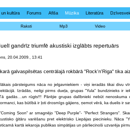
 un kultūra
Forums
Afiša
Mūzika
Literatūra
Dzīvesvei
Raksti
Mp3
Video
elī gandrīz triumfē akustiski izglābts repertuārs
ns, 20.04.2009., 13:41
akarā galvaspilsētas centrālajā rokbārā "Rock’n’Riga" tika a
lākais pārsteigums nāca no jelgavniekiem - viņi ieradās tikai divu vīru
ktācijā. Izrādās, neilgi pirms dueļa, grupas "Yula" bundzinieks ir 
 Tā gadās....un rūgts!!! Pārējie grupas dalībnieki nebūt nenoskuma 
ormanci, kas būtībā ir ļoti drosmīgs gājiens, ņemot vērā, ka duelis ir sa
"Coming Soon" ar smagnējo "Deep Purple"- "Perfect Strangers". Skan
kustisko ģitāru varēšanu pret elektrisko Liepājas piecinieku. Nāca "Y
icamā kartā iekaroja publikas simpātijas un pārliecinoši uzvarēja pirma