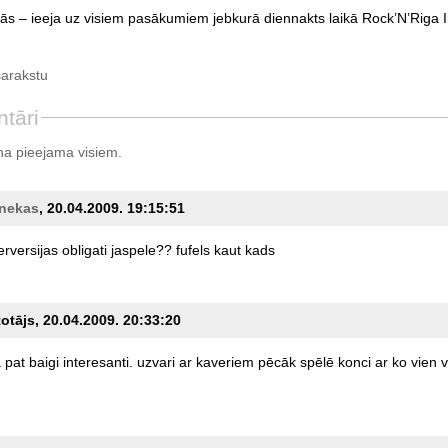
ās – ieeja uz visiem pasākumiem jebkurā diennakts laikā Rock’N’Riga I
sarakstu
tāri
a pieejama visiem.
_nekas
, 20.04.2009. 19:15:51
erversijas
obligati
jaspele??
fufels
kaut
kads
totājs, 20.04.2009. 20:33:20
a
pat
baigi
interesanti.
uzvari
ar
kaveriem
pēcāk
spēlē
konci
ar
ko
vien
v