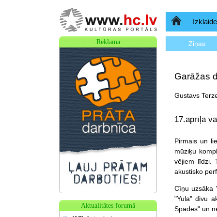
Sākumlapa
Izklaide
Reklāma
Ziņas
Garāžas du
Gustavs Terze
17.aprīļa v
Pirmais un lie
mūziķu komple
vējiem līdzi.
akustisko perf
Cīņu uzsāka 
"Yula" divu a
Aktualitātes forumā
Spades" un net