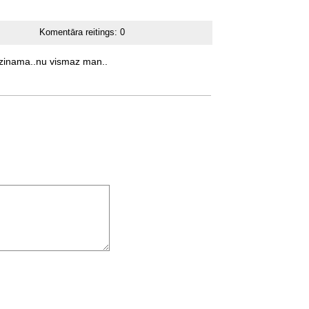
Komentāra reitings:
0
zinama..nu
vismaz
man..