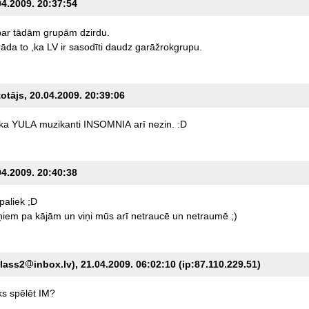
04.2009. 20:37:54
par
tādām
grupām
dzirdu.
rāda
to
,ka
LV
ir
sasodīti
daudz
garāžrokgrupu.
totājs, 20.04.2009. 20:39:06
ka
YULA
muzikanti
INSOMNIA
arī
nezin.
:D
04.2009. 20:40:38
paliek
;D
ņiem
pa
kājām
un
viņi
mūs
arī
netraucē
un
netraumē
;)
lass2
inbox.lv), 21.04.2009. 06:02:10 (ip:87.110.229.51)
ks
spēlēt
IM?