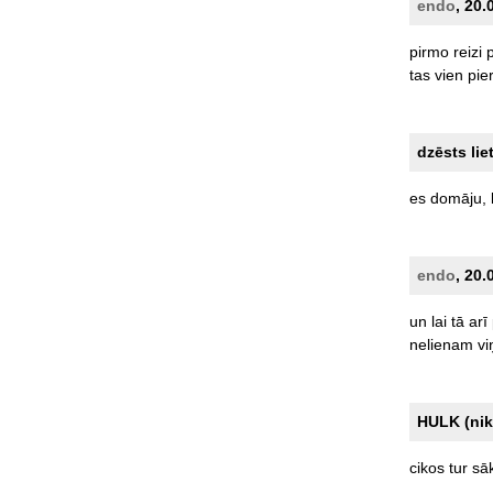
endo
, 20.
pirmo
reizi
tas
vien
pie
dzēsts lie
es
domāju,
endo
, 20.
un
lai
tā
arī
nelienam
vi
HULK (nik
cikos
tur
sā