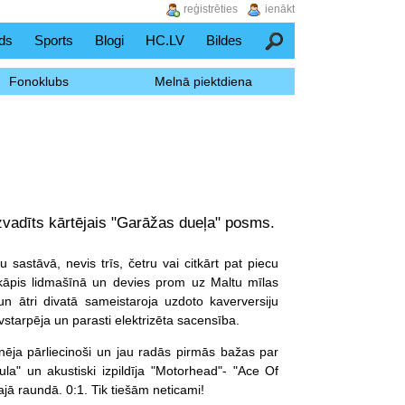
reģistrēties
ienākt
ds
Sports
Blogi
HC.LV
Bildes
Meklēšana
Fonoklubs
Melnā piektdiena
izvadīts kārtējais "Garāžas dueļa" posms.
 sastāvā, nevis trīs, četru vai citkārt pat piecu
iekāpis lidmašīnā un devies prom uz Maltu mīlas
un ātri divatā sameistaroja uzdoto kaverversiju
vstarpēja un parasti elektrizēta sacensība.
ēja pārliecinoši un jau radās pirmās bažas par
ula" un akustiski izpildīja "Motorhead"- "Ace Of
jā raundā. 0:1. Tik tiešām neticami!