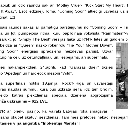
eapjūk un otro raundu sāk ar "Motley Crue"- "Kick Start My Heart", 
 It Away". Esot iedzinēju lomā, "Coming Soon" attiecīgi uzvedās uz 
zināt. 1:1.
trešais raunds sākas ar pamatīgu pārsteigumu no "Coming Soon" – Ti
ā un ļoti pumpējošā ritmā, kuru papildināja vokālista "Rammstein"-v
sarukt, jo "Simply The Best" versijas laikā uz R’N’R letes un galdiem p
 beidza ar "Queen" nasko rokenrolu "Tie Your Mother Down",
ng Soon" enerģijas sprādzienu neizdevās pārsist. Uzvar
 turpina ceļu uz ceturtdaļfinālu un, iespējams, arī superfinālu.
sies nākampiektdien, 24.aprīlī, kad "Garāžas duelī" tiksies
rio "Apēdājs" un hard-rock mežoņi "Wild".
a superfināls notiks 19.jūnijā, Rock’N’Riga un uzvarētājs
ras naudas summu, kura būs uzkrāta seifā līdz tam brīdim.
eido katras piektdienas speciālā dzēriena apgrozījuma
rīža uzkrājums – 612 LVL
.
’R ar prieku paziņo, ka vairāki Latvijas roka smagsvari ir
krišanu okupēt skatuvi sestdienās. Tam mēs pretoties nekādi nespējam
tāsies viņa augstība "Inokentijs Mārpls"
!