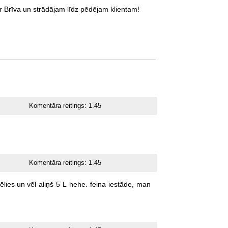
r Brīva un strādājam līdz pēdējam klientam!
Komentāra reitings:
1.45
Komentāra reitings:
1.45
ēlies
un
vēl
aliņš
5
L
hehe.
feina
iestāde,
man