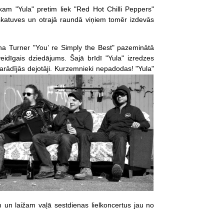
kam "Yula" pretim liek "Red Hot Chilli Peppers"
skatuves un otrajā raundā viņiem tomēr izdevās
na Turner "You’ re Simply the Best" pazeminātā
eidīgais dziedājums. Šajā brīdī "Yula" izredzes
arādījās dejotā
ji. Kurzemnieki nepadodas! "Yula"
 un laižam vaļā sestdienas lielkoncertus jau no