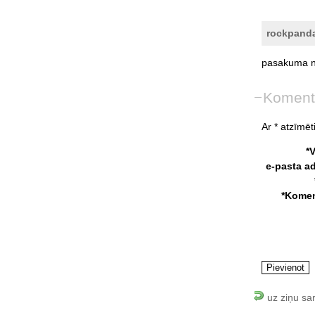
rockpand
pasakuma
Koment
Ar * atzīmēti
*
e-pasta a
*Komen
uz ziņu sa