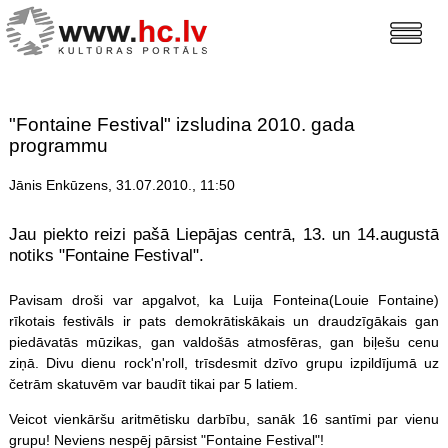
"Fontaine Festival" izsludina 2010. gada
programmu
Jānis Enkūzens, 31.07.2010., 11:50
Jau piekto reizi pašā Liepājas centrā, 13. un 14.augustā
notiks "Fontaine Festival".
Pavisam droši var apgalvot, ka Luija Fonteina(Louie Fontaine)
rīkotais festivāls ir pats demokrātiskākais un draudzīgākais gan
piedāvatās mūzikas, gan valdošās atmosfēras, gan biļešu cenu
ziņā. Divu dienu rock'n'roll, trīsdesmit dzīvo grupu izpildījumā uz
četrām skatuvēm var baudīt tikai par 5 latiem.
Veicot vienkāršu aritmētisku darbību, sanāk 16 santīmi par vienu
grupu! Neviens nespēj pārsist "Fontaine Festival"!