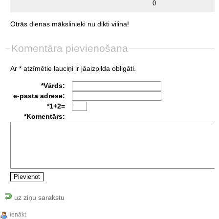
0
Otrās
dienas
mākslinieki
nu
dikti
vilina!
Komentāra pievienošana
Ar * atzīmētie lauciņi ir jāaizpilda obligāti.
*Vārds:
e-pasta adrese:
*1+2=
*Komentārs:
uz ziņu sarakstu
ienākt