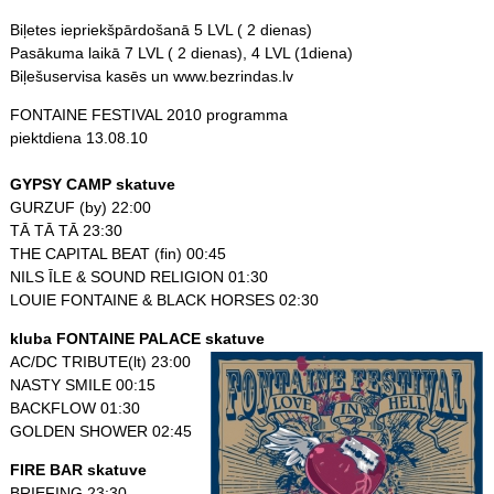
Biļetes iepriekšpārdošanā 5 LVL ( 2 dienas)
Pasākuma laikā 7 LVL ( 2 dienas), 4 LVL (1diena)
Biļešuservisa kasēs un www.bezrindas.lv
FONTAINE FESTIVAL 2010 programma
piektdiena 13.08.10
GYPSY CAMP skatuve
GURZUF (by) 22:00
TĀ TĀ TĀ 23:30
THE CAPITAL BEAT (fin) 00:45
NILS ĪLE & SOUND RELIGION 01:30
LOUIE FONTAINE & BLACK HORSES 02:30
kluba FONTAINE PALACE
skatuve
AC/DC TRIBUTE(lt) 23:00
NASTY SMILE 00:15
BACKFLOW 01:30
GOLDEN SHOWER 02:45
FIRE BAR skatuve
BRIEFING 23:30