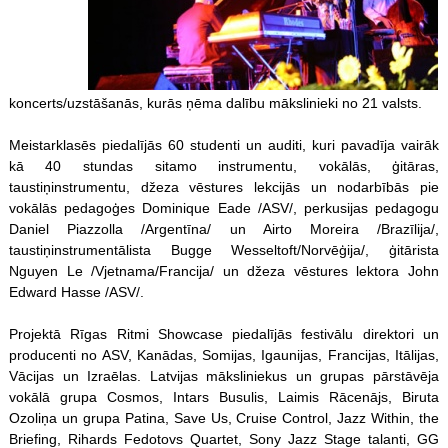
koncerts/uzstāšanās, kurās ņēma dalību mākslinieki no 21 valsts.
Meistarklasēs piedalījās 60 studenti un auditi, kuri pavadīja vairāk
kā 40 stundas sitamo instrumentu, vokālās, ģitāras,
taustiņinstrumentu, džeza vēstures lekcijās un nodarbībās pie
vokālās pedagoģes Dominique Eade /ASV/, perkusijas pedagogu
Daniel Piazzolla /Argentīna/ un Airto Moreira /Brazīlija/,
taustiņinstrumentālista Bugge Wesseltoft/Norvēģija/, ģitārista
Nguyen Le /Vjetnama/Francija/ un džeza vēstures lektora John
Edward Hasse /ASV/.
Projektā Rīgas Ritmi Showcase piedalījās festivālu direktori un
producenti no ASV, Kanādas, Somijas, Igaunijas, Francijas, Itālijas,
Vācijas un Izraēlas. Latvijas māksliniekus un grupas pārstāvēja
vokālā grupa Cosmos, Intars Busulis, Laimis Rācenājs, Biruta
Ozoliņa un grupa Patina, Save Us, Cruise Control, Jazz Within, the
Briefing, Rihards Fedotovs Quartet, Sony Jazz Stage talanti, GG