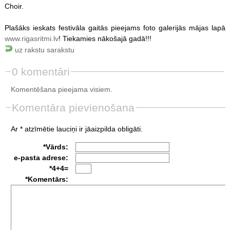
Choir.
Plašāks ieskats festivāla gaitās pieejams foto galerijās mājas lapā
www.rigasritmi.lv
! Tiekamies nākošajā gadā!!!
uz rakstu sarakstu
0 komentāri
Komentēšana pieejama visiem.
Komentāra pievienošana
Ar * atzīmētie lauciņi ir jāaizpilda obligāti.
*Vārds:
e-pasta adrese:
*4+4=
*Komentārs: