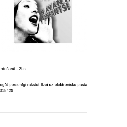
ārdošanā - 2Ls.
egūt personīgi rakstot Ilzei uz elektronisko pasta
8318429