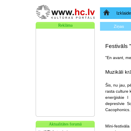
Sākumlapa
Izklaide
Reklāma
Ziņas
Festivāls "
"En avant, me
Muzikāli krā
Šis, nu jau, 
rasta culture 
enerģiskie 
depresīvie So
Cacophonics.
Aktualitātes forumā
Mini-festivāla