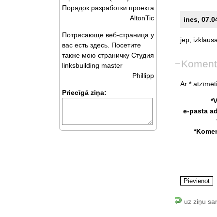
Порядок разработки проекта
AltonTic
ines, 07.0
Потрясающе веб-страница у
jep,
izklaus
вас есть здесь. Посетите
также мою страничку Студия
Koment
linksbuilding master
Phillipp
Ar * atzīmēti
Priecīgā ziņa:
*
e-pasta a
*Komen
uz ziņu sa