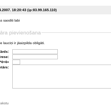
4.2007. 18:20:43 (ip:83.99.165.110)
as
saoditi
labi
āra pievienošana
e lauciņi ir jāaizpilda obligāti.
Vārds:
drese:
*4+4=
tārs:
rakstu