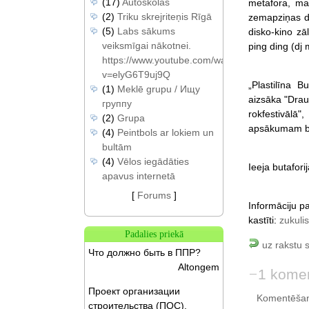
(17)
Autoskolas
metafora, mat
(2)
Triku skrejriteņis Rīgā
zemapziņas da
(5)
Labs sākums
disko-kino zā
veiksmīgai nākotnei.
ping ding (dj 
https://www.youtube.com/watch?
v=elyG6T9uj9Q
„Plastilīna B
(1)
Meklē grupu / Ищу
aizsāka "Drau
группу
rokfestivālā"
(2)
Grupa
apsākumam būs
(4)
Peintbols ar lokiem un
bultām
(4)
Vēlos iegādāties
Ieeja butafor
apavus internetā
[
Forums
]
Informāciju pa
kastīti:
zukuli
Padalies priekā
uz rakstu 
Что должно быть в ППР?
Altongem
1 kome
Проект организации
Komentēšan
строительства (ПОС).