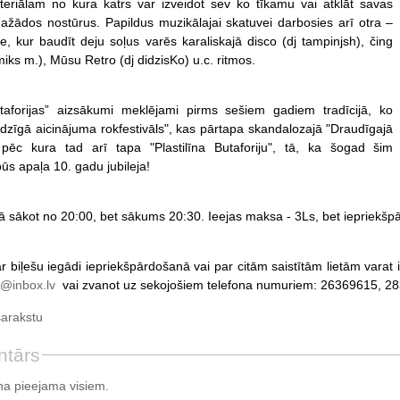
eriālam no kura katrs var izveidot sev ko tīkamu vai atklāt savas
žādos nostūrus. Papildus muzikālajai skatuvei darbosies arī otra –
le, kur baudīt deju soļus varēs karaliskajā disco (dj tampinjsh), čing
miks m.), Mūsu Retro (dj didzisKo) u.c. ritmos.
utaforijas” aizsākumi meklējami pirms sešiem gadiem tradīcijā, ko
dzīgā aicinājuma rokfestivāls", kas pārtapa skandalozajā "Draudīgajā
, pēc kura tad arī tapa "Plastilīna Butaforiju", tā, ka šogad šim
 apaļa 10. gadu jubileja!
ijā sākot no 20:00, bet sākums 20:30. Ieejas maksa - 3Ls, bet iepriekšp
r biļešu iegādi iepriekšpārdošanā vai par citām saistītām lietām varat i
s@inbox.lv
vai zvanot uz sekojošiem telefona numuriem: 26369615, 2
sarakstu
ntārs
a pieejama visiem.