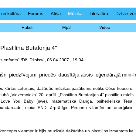
 un kultūra
Forums
Afiša
Mūzika
Literatūra
Dzīvesvei
Raksti
Mp3
Video
Plastilīna Butaforija 4"
s enfants" /Dž. Džoiss/ , 06.04.2007., 19:04
šņi piedzīvojumi priecēs klausītāju ausis leģendārajā mini-fes
pēc kārtas ceturtais, dažādās mūzikas pasākums notiks Cēsu house of
klubā „Vidzemnieks” 20. aprīlī. „Plastilīna Butaforijas 4” plastilīnu mīcīs
I Love You Baby (swe), matemātiskā Danga, psihedēliskā Tesa,
undarcade, oioioi PND, ārprātīgie Pirdienu vitamīni un enerģiksie
 koncepts vienmēr ir bijis muzikālā dažādībā un plastilīns izmantots kā