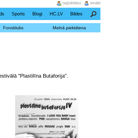
reģistrēties
ienākt
ds
Sports
Blogi
HC.LV
Bildes
Meklēšana
Fonoklubs
Melnā piektdiena
tivālā "Plastilīna Butaforija".