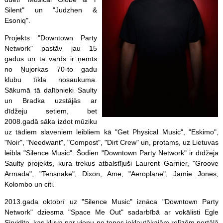
Silent" un "Judzhen &
Esoniq".
Projekts "Downtown Party
Network" pastāv jau 15
gadus un tā vārds ir ņemts
no Ņujorkas 70-to gadu
klubu tīkla nosaukuma.
Sākumā tā dalībnieki Saulty
un Bradka uzstājās ar
dīdžeju setiem, bet
2008.gadā sāka izdot mūziku
uz tādiem slaveniem leibliem kā "Get Physical Music", "Eskimo",
"Noir", "Needwant", "Compost", "Dirt Crew" un, protams, uz Lietuvas
leibla "Silence Music". Šodien "Downtown Party Network" ir dīdžeja
Saulty projekts, kura trekus atbalstījuši Laurent Garnier, "Groove
Armada", "Tensnake", Dixon, Ame, "Aeroplane", Jamie Jones,
Kolombo un citi.
2013.gada oktobrī uz "Silence Music" iznāca "Downtown Party
Network" dziesma "Space Me Out" sadarbībā ar vokālisti Egle
Sirvidite, kas kļuva par vienu no topos iekļautākajām relīzēm portālā