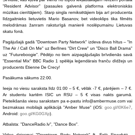
"Resident Advisor" (pasaules galvenā platforma elektroniskās
mūzikas cienītājiem). Starp singla remiksētājiem bija arī producenta
līdzgaitnieks lietuvietis Mario Basanov, bet videoklips tika filmēts
melodrāmas žanram raksturīgā manierē noslēpumainu Lietuvas
skatu fonā.
Pagājušajā gadā "Downtown Party Network" izdeva divus hītus – "In
The Air / Call On Me" uz Berlīnes "Dirt Crew" un "Disco Ball Drama"
uz "Futureboogie". Pēdējo no tiem aizpagājušajās brīvdienās savā
"Essential Mix" BBC Radio 1 spēlēja leģendārais franču dīdžejs un
producents Etienne De Crecy!
Pasākuma sākums 22:00.
Ieeja no viesu saraksta līdz 01:00 – 5 €, vēlāk -7 €, pārējiem – 7 €.
Ar studentu kartēm ISIC un RSU – 5 € visas nakts garumā.
Pieteikšanās viesu sarakstam pa e-pastu info@ambermuse.com vai
bezmaksas mobilajā aplikācijā "Amber Muse" (iOS:
goo.gl/I0K6e7
,
Android:
goo.gl/KG0GXp
).
Atbalsta: "DanceRadio.lv", "Dance Box".
Video dziesmai "Downtown Party Network" ft. Eglė Sirvydytė -