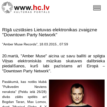
Rīgā uzstāsies Lietuvas elektronikas zvaigzne
"Downtown Party Network"
"Amber Muse Records", 18.03.2015., 07:59
20.martā, "Amber Muse" aicina uz savu ballīti ar spilgta
Viļņas elektroniskās mūzikas skatuves dalībnieka
piedalīšanos, kurš labi pazīstams arī Eiropā –
"Downtown Party Network".
Pasākumā, kas notiks klubā
"Pulkvedim Neviens
neraksta" (Peldu ielā 26/28)
divās zālēs spēlēs arī
Bogdan Taran, Max Lomov,
dueti "Musical Globe & Y