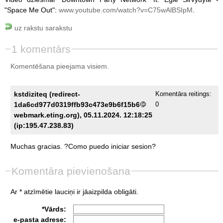
"Space Me Out":
www.youtube.com/watch?v=C75wAlBSIpM
.
uz rakstu sarakstu
1 komentārs
Komentēšana pieejama visiem.
kstdiziteq (redirect-
Komentāra reitings:
1da6cd977d0319ffb93c473e9b6f15b6
0
webmark.eting.org), 05.11.2024. 12:18:25
(ip:195.47.238.83)
Muchas
gracias.
?Como
puedo
iniciar
sesion?
Komentāra pievienošana
Ar * atzīmētie lauciņi ir jāaizpilda obligāti.
*Vārds:
e-pasta adrese: