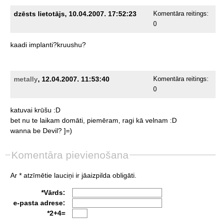
dzēsts lietotājs, 10.04.2007. 17:52:23
Komentāra reitings:
0
kaadi
implanti?kruushu?
metally
, 12.04.2007. 11:53:40
Komentāra reitings:
0
katuvai
krūšu
:D
bet
nu
te
laikam
domāti,
piemēram,
ragi
kā
velnam
:D
wanna
be
Devil?
]=)
Komentāra pievienošana
Ar * atzīmētie lauciņi ir jāaizpilda obligāti.
*Vārds:
e-pasta adrese:
*2+4=