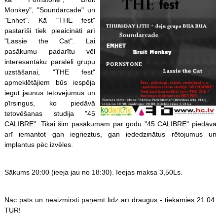
Monkey", "Soundarcade" un
"Enhet". Kā "THE fest"
pastarīši tiek pieaicināti arī
"Lassie the Cat". Lai
pasākumu padarītu vēl
interesantāku paralēli grupu
uzstāšanai, "THE fest"
apmeklētājiem būs iespēja
iegūt jaunus tetovējumus un
pīrsingus, ko piedāvā
tetovēšanas studija "45
CALIBRE". Tikai šim pasākumam par godu "45 CALIBRE" piedāvā
arī iemantot gan iegrieztus, gan iededzinātus rētojumus un
implantus pēc izvēles.
Sākums 20:00 (ieeja jau no 18:30). Ieejas maksa 3,50Ls.
Nāc pats un neaizmirsti paņemt līdz arī draugus - tiekamies 21.04.
TUR!