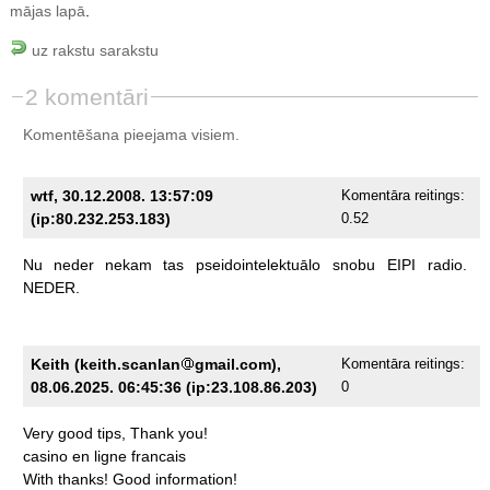
mājas lapā
.
uz rakstu sarakstu
2 komentāri
Komentēšana pieejama visiem.
wtf, 30.12.2008. 13:57:09
Komentāra reitings:
(ip:80.232.253.183)
0.52
Nu
neder
nekam
tas
pseidointelektuālo
snobu
EIPI
radio.
NEDER.
Keith (keith.scanlan
gmail.com),
Komentāra reitings:
08.06.2025. 06:45:36 (ip:23.108.86.203)
0
Very
good
tips,
Thank
you!
casino
en
ligne
francais
With
thanks!
Good
information!