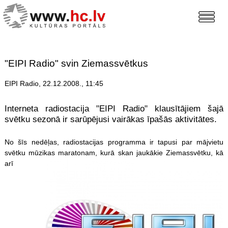
"EIPI Radio" svin Ziemassvētkus
EIPI Radio, 22.12.2008., 11:45
Interneta radiostacija "EIPI Radio" klausītājiem šajā
svētku sezonā ir sarūpējusi vairākas īpašās aktivitātes.
No šīs nedēļas, radiostacijas programma ir tapusi par mājvietu
svētku mūzikas m
aratonam, kurā skan jaukākie Ziemassvētku, kā
arī