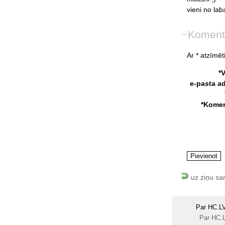
vieni
no
lab
Koment
Ar * atzīmēti
*
e-pasta a
*Komen
uz ziņu sa
Par HC.L
Par HC.