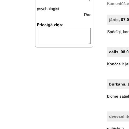
Komentēšan
psychologist
Rae
jānis
, 07.
Priecīgā ziņa:
Spēcīgi,
ko
cālis, 08.
Končos
ir
ja
burkans, 1
blome
satie
dveeseliit
miiliishi
;)