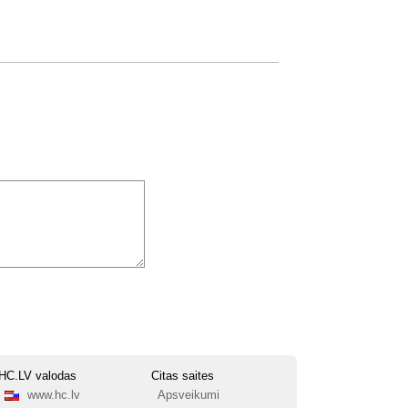
HC.LV valodas
Citas saites
www.hc.lv
Apsveikumi