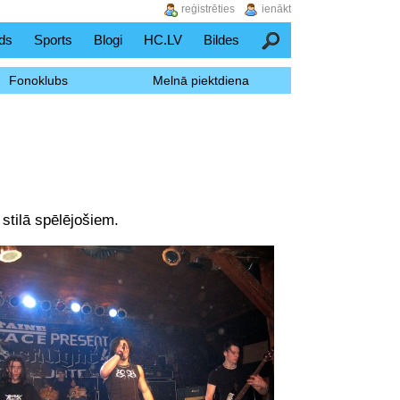
reģistrēties
ienākt
ds
Sports
Blogi
HC.LV
Bildes
Meklēšana
Fonoklubs
Melnā piektdiena
stilā spēlējošiem.