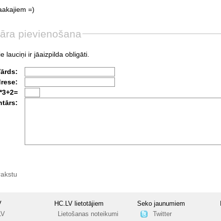
aakajiem
=)
āra pievienošana
e lauciņi ir jāaizpilda obligāti.
Vārds:
drese:
*3+2=
tārs:
rakstu
V
HC.LV lietotājiem
Seko jaunumiem
LV
Lietošanas noteikumi
Twitter