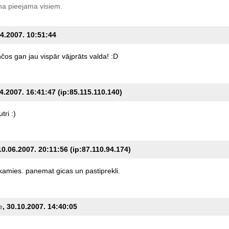
a pieejama visiem.
04.2007. 10:51:44
nčos
gan
jau
vispār
vājprāts
valda!
:D
04.2007. 16:41:47 (ip:85.115.110.140)
utri
:)
0.06.2007. 20:11:56 (ip:87.110.94.174)
kamies.
panemat
gicas
un
pastiprekli.
e
, 30.10.2007. 14:40:05