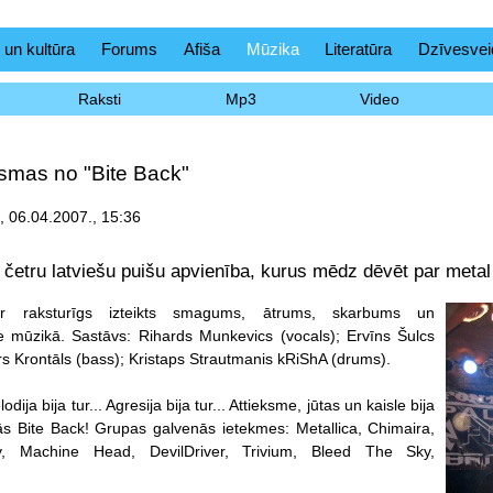
 un kultūra
Forums
Afiša
Mūzika
Literatūra
Dzīvesvei
Raksti
Mp3
Video
esmas no "Bite Back"
s, 06.04.2007., 15:36
r četru latviešu puišu apvienība, kurus mēdz dēvēt par metal 
r raksturīgs izteikts smagums, ātrums, skarbums un
e mūzikā. Sastāvs: Rihards Munkevics (vocals); Ervīns Šulcs
ers Krontāls (bass); Kristaps Strautmanis kRiShA (drums).
ija bija tur... Agresija bija tur... Attieksme, jūtas un kaisle bija
dās Bite Back! Grupas galvenās ietekmes: Metallica, Chimaira,
y, Machine Head, DevilDriver, Trivium, Bleed The Sky,