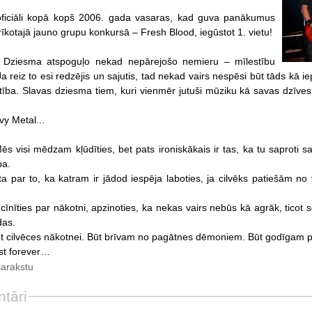
 oficiāli kopā kopš 2006. gada vasaras, kad guva panākumus
īkotajā jauno grupu konkursā – Fresh Blood, iegūstot 1. vietu!
: Dziesma atspoguļo nekad nepārejošo nemieru – mīlestību
a reiz to esi redzējis un sajutis, tad nekad vairs nespēsi būt tāds kā 
ūtība. Slavas dziesma tiem, kuri vienmēr jutuši mūziku kā savas dzī
vy Metal...
Mēs visi mēdzam kļūdīties, bet pats ironiskākais ir tas, ka tu saproti sa
ba.
 par to, ka katram ir jādod iespēja laboties, ja cilvēks patiešām no vi
cīnīties par nākotni, apzinoties, ka nekas vairs nebūs kā agrāk, ticot 
das.
cēt cilvēces nākotnei. Būt brīvam no pagātnes dēmoniem. Būt godīgam pre
ast forever…
sarakstu
tāri