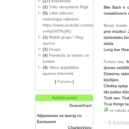
(17)
Autoskolas
(2)
Triku skrejriteņis Rīgā
Bite Back ir
(5)
Labs sākums
metalshow.lv r
veiksmīgai nākotnei.
https://www.youtube.com/watch?
Beast Inside
v=elyG6T9uj9Q
pret mūziku! J
(1)
Meklē grupu / Ищу
dzirksteles b
группу
iekšā.
(2)
Grupa
Long live Hea
(4)
Peintbols ar lokiem un
bultām
Future-rise
: 
(4)
Vēlos iegādāties
dzīves nežēlī
apavus internetā
Dziesma stāsta
kļūdījies.
[
Forums
]
Cilvēka spēja 
tās pašas kļū
Ticēt sev. Ti
Padalies priekā
True things l
DuaneGract
uz rakstu 
Африканки на выезд по
4 komen
Балашихе
CharlesViorp