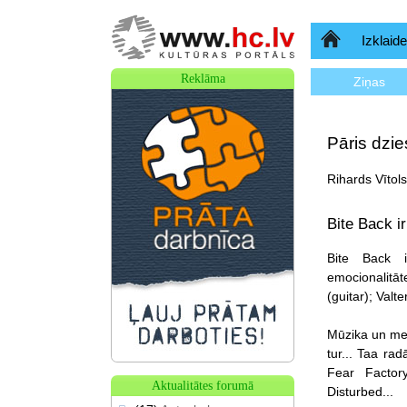
Sākumlapa
Izklaide
Reklāma
Ziņas
Pāris dzi
Rihards Vītol
Bite Back i
Bite Back i
emocionalitāt
(guitar); Valt
Mūzika un melod
tur... Taa ra
Fear Factor
Aktualitātes forumā
Disturbed...