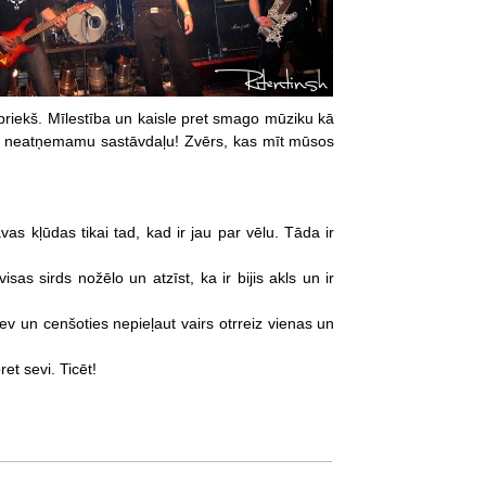
iepriekš. Mīlestība un kaisle pret smago mūziku kā
ves neatņemamu sastāvdaļu! Zvērs, kas mīt mūsos
vas kļūdas tikai tad, kad ir jau par vēlu. Tāda ir
sas sirds nožēlo un atzīst, ka ir bijis akls un ir
sev un cenšoties nepieļaut vairs otrreiz vienas un
t sevi. Ticēt!