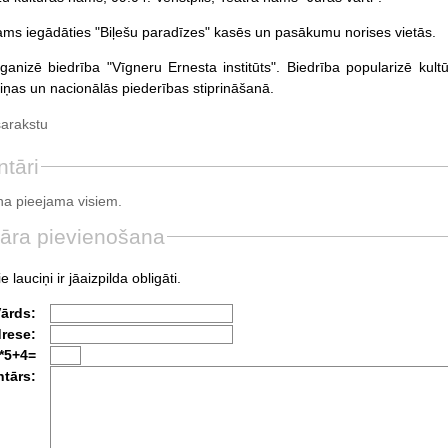
jams iegādāties "Biļešu paradīzes" kasēs un pasākumu norises vietās.
rganizē biedrība "Vīgneru Ernesta institūts". Biedrība popularizē kultū
ziņas un nacionālās piederības stiprināšanā.
sarakstu
tāri
a pieejama visiem.
āra pievienošana
e lauciņi ir jāaizpilda obligāti.
Vārds:
drese:
*5+4=
tārs: