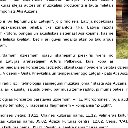
kuras idejas autors un muzikālais producents ir tautā mīlētais
mponists Atis Auzāns.
ir "Ar lepnumu par Latviju!", jo pirmo reizi Latvijā notiekošas
 apskaņošanai pilnībā tiks izmantots tikai Latvijā ražots
mikrofoni, bungas un akustiskās sistēmas! Aprīkojums, kas ne
ar lielisku kvalitāti, bet ir arī guvis nedalītu atzinību tālu ārpus
žām.
zirdamām dziesmām īpašu skanējumu piešķīris viens no
iem Latvijas aranžētājiem Artūrs Palkevičs, kurš kopā ar
u piedalīsies koncertos. Izdziedot skaistākās novadiem veltītās dzi
 Vidzemi - Ginta Krievkalna un temperamentīgo Latgali - pats Atis Auz
 ir radīti izcili tehnoloģiju sasniegumi mūzikas jomā," stāsta Atis Auzā
ai arī klausītāji sajustu prieku par mūsu zemē radīto, jo mums patiesi ir 
loģijas koncertos pārstāves uzņēmumi – "JZ Microphones", "Aija audi
ugsto tehnoloģiju ražošanas flagmaņiem – kompānija "Z-Light".
norises vietas: 19.11. Olaines kultūras nams, 11.12. Valmieras kultū
as kultūras nams, 05.02. Ādažu kultūras centrs, 12.02. Cēsis, "CATA
u kultūras nams, 09.04. Venstpils, Teātra nams "Jūras vārti".