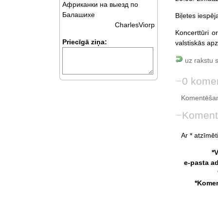
Африканки на выезд по
Балашихе
Biļetes iespē
CharlesViorp
Koncerttūri o
Priecīgā ziņa:
valstiskās ap
uz rakstu 
0 komen
Komentēšan
Koment
Ar * atzīmēti
*
e-pasta a
*Komen