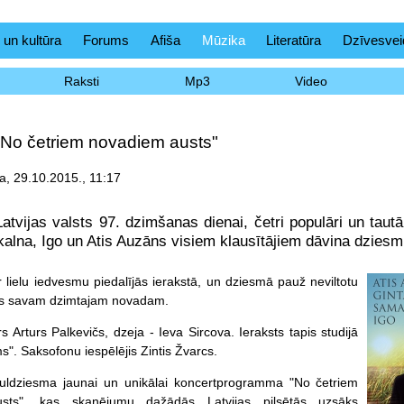
 un kultūra
Forums
Afiša
Mūzika
Literatūra
Dzīvesvei
Raksti
Mp3
Video
No četriem novadiem austs"
a, 29.10.2015., 11:17
Latvijas valsts 97. dzimšanas dienai, četri populāri un taut
kalna, Igo un Atis Auzāns visiem klausītājiem dāvina dzies
r lielu iedvesmu piedalījās ierakstā, un dziesmā pauž neviltotu
trs savam dzimtajam novadam.
 Arturs Palkevičs, dzeja - Ieva Sircova. Ieraksts tapis studijā
". Saksofonu iespēlējis Zintis Žvarcs.
ituldziesma jaunai un unikālai koncertprogramma "No četriem
sts", kas skanējumu dažādās Latvijas pilsētās uzsāks