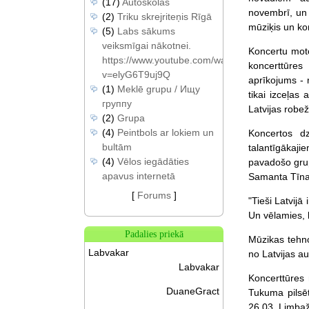
(17)
Autoskolas
novembrī, un 
(2)
Triku skrejriteņis Rīgā
mūziķis un ko
(5)
Labs sākums
veiksmīgai nākotnei.
Koncertu moto 
https://www.youtube.com/watch?
koncerttūres
v=elyG6T9uj9Q
aprīkojums - 
(1)
Meklē grupu / Ищу
tikai izceļas 
группу
Latvijas robe
(2)
Grupa
(4)
Peintbols ar lokiem un
Koncertos d
bultām
talantīgākaj
(4)
Vēlos iegādāties
pavadošo grup
apavus internetā
Samanta Tīna,
[
Forums
]
"Tieši Latvijā
Un vēlamies, l
Padalies priekā
Mūzikas tehno
Labvakar
no Latvijas a
Labvakar
Koncerttūres 
DuaneGract
Tukuma pilsēt
26.03. Limbaž