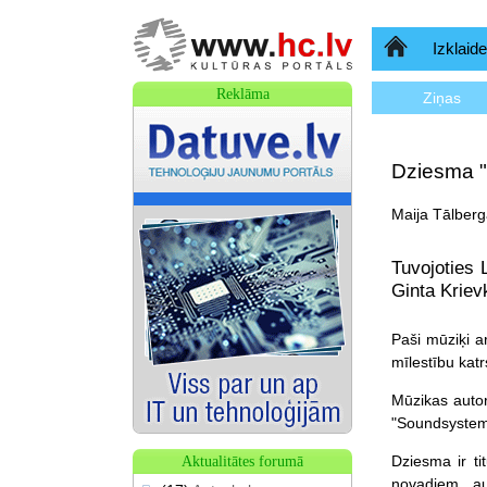
Sākumlapa
Izklaide
Reklāma
Ziņas
Dziesma "
Maija Tālberg
Tuvojoties 
Ginta Kriev
Paši mūziķi a
mīlestību ka
Mūzikas autors
"Soundsystems
Dziesma ir t
Aktualitātes forumā
novadiem au