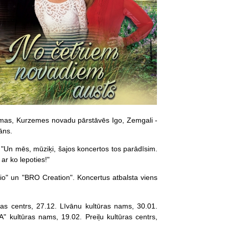
esmas, Kurzemes novadu pārstāvēs Igo, Zemgali -
āns.
ns. "Un mēs, mūziķi, šajos koncertos tos parādīsim.
ar ko lepoties!"
o" un "BRO Creation". Koncertus atbalsta viens
ras centrs, 27.12. Līvānu kultūras nams, 30.01.
" kultūras nams, 19.02. Preiļu kultūras centrs,