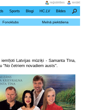
reģistrēties
ienākt
ds
Sports
Blogi
HC.LV
Bildes
Meklēšana
Fonoklubs
Melnā piektdiena
ā iemīļoti Latvijas mūziķi - Samanta Tīna,
mu "No četriem novadiem austs".