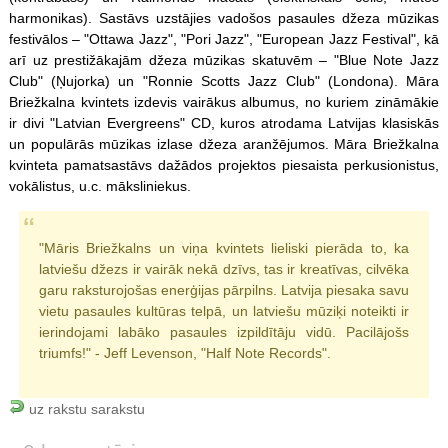
harmonikas). Sastāvs uzstājies vadošos pasaules džeza mūzikas
festivālos – "Ottawa Jazz", "Pori Jazz", "European Jazz Festival", kā
arī uz prestižākajām džeza mūzikas skatuvēm – "Blue Note Jazz
Club" (Ņujorka) un "Ronnie Scotts Jazz Club" (Londona). Māra
Briežkalna kvintets izdevis vairākus albumus, no kuriem zināmākie
ir divi "Latvian Evergreens" CD, kuros atrodama Latvijas klasiskās
un populārās mūzikas izlase džeza aranžējumos. Māra Briežkalna
kvinteta pamatsastāvs dažādos projektos piesaista perkusionistus,
vokālistus, u.c. māksliniekus.
"Māris Briežkalns un viņa kvintets lieliski pierāda to, ka
latviešu džezs ir vairāk nekā dzīvs, tas ir kreatīvas, cilvēka
garu raksturojošas enerģijas pārpilns. Latvija piesaka savu
vietu pasaules kultūras telpā, un latviešu mūziķi noteikti ir
ierindojami labāko pasaules izpildītāju vidū. Pacilājošs
triumfs!" - Jeff Levenson, "Half Note Records".
uz rakstu sarakstu