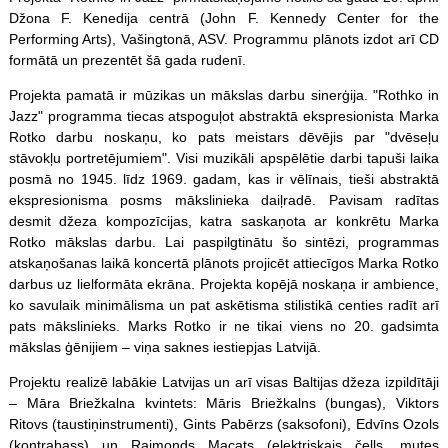
Džona F. Kenedija centrā (John F. Kennedy Center for the
Performing Arts), Vašingtonā, ASV. Programmu plānots izdot arī CD
formātā un prezentēt šā gada rudenī.
Projekta pamatā ir mūzikas un mākslas darbu sinerģija. "Rothko in
Jazz" programma tiecas atspoguļot abstraktā ekspresionista Marka
Rotko darbu noskaņu, ko pats meistars dēvējis par "dvēseļu
stāvokļu portretējumiem". Visi muzikāli apspēlētie darbi tapuši laika
posmā no 1945. līdz 1969. gadam, kas ir vēlīnais, tieši abstraktā
ekspresionisma posms mākslinieka daiļradē. Pavisam radītas
desmit džeza kompozīcijas, katra saskaņota ar konkrētu Marka
Rotko mākslas darbu. Lai paspilgtinātu šo sintēzi, programmas
atskaņošanas laikā koncertā plānots projicēt attiecīgos Marka Rotko
darbus uz lielformāta ekrāna. Projekta kopējā noskaņa ir ambience,
ko savulaik minimālisma un pat askētisma stilistikā centies radīt arī
pats mākslinieks. Marks Rotko ir ne tikai viens no 20. gadsimta
mākslas ģēnijiem – viņa saknes iestiepjas Latvijā.
Projektu realizē labākie Latvijas un arī visas Baltijas džeza izpildītāji
– Māra Briežkalna kvintets: Māris Briežkalns (bungas), Viktors
Ritovs (taustiņinstrumenti), Gints Pabērzs (saksofoni), Edvīns Ozols
(kontrabass) un Raimonds Macats (elektriskais čells, mutes