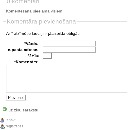
0 komentāri
Komentēšana pieejama visiem.
Komentāra pievienošana
Ar * atzīmētie lauciņi ir jāaizpilda obligāti.
*Vārds:
e-pasta adrese:
*2+1=
*Komentārs:
uz ziņu sarakstu
ienākt
reģistrēties