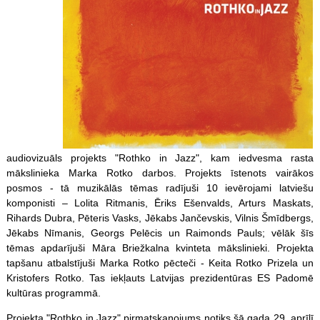
audiovizuāls projekts "Rothko in Jazz", kam iedvesma rasta
mākslinieka Marka Rotko darbos. Projekts īstenots vairākos
posmos - tā muzikālās tēmas radījuši 10 ievērojami latviešu
komponisti – Lolita Ritmanis, Ēriks Ešenvalds, Arturs Maskats,
Rihards Dubra, Pēteris Vasks, Jēkabs Jančevskis, Vilnis Šmīdbergs,
Jēkabs Nīmanis, Georgs Pelēcis un Raimonds Pauls; vēlāk šīs
tēmas apdarījuši Māra Briežkalna kvinteta mākslinieki. Projekta
tapšanu atbalstījuši Marka Rotko pēcteči - Keita Rotko Prizela un
Kristofers Rotko. Tas iekļauts Latvijas prezidentūras ES Padomē
kultūras programmā.
Projekta "Rothko in Jazz" pirmatskaņojums notiks šā gada 29. aprīlī