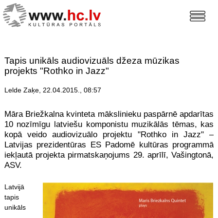
Tapis unikāls audiovizuāls džeza mūzikas
projekts "Rothko in Jazz"
Lelde Zaķe, 22.04.2015., 08:57
Māra Briežkalna kvinteta mākslinieku paspārnē apdarītas
10 nozīmīgu latviešu komponistu muzikālās tēmas, kas
kopā veido audiovizuālo projektu "Rothko in Jazz" –
Latvijas prezidentūras ES Padomē kultūras programmā
iekļautā projekta pirmatskaņojums 29. aprīlī, Vašingtonā,
ASV.
Latvijā
tapis
unikāls