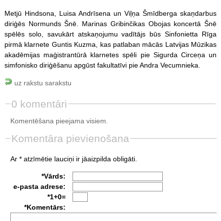
Metjū Hindsona, Luisa Andrīsena un Viļņa Šmīdberga skaņdarbus
diriģēs Normunds Šnē. Marinas Gribinčikas Obojas koncertā Šnē
spēlēs solo, savukārt atskaņojumu vadītājs būs Sinfonietta Rīga
pirmā klarnete Guntis Kuzma, kas patlaban mācās Latvijas Mūzikas
akadēmijas maģistrantūrā klarnetes spēli pie Sigurda Circeņa un
simfonisko diriģēšanu apgūst fakultatīvi pie Andra Vecumnieka.
uz rakstu sarakstu
0 komentāri
Komentēšana pieejama visiem.
Komentāra pievienošana
Ar * atzīmētie lauciņi ir jāaizpilda obligāti.
*Vārds:
e-pasta adrese:
*1+0=
*Komentārs: