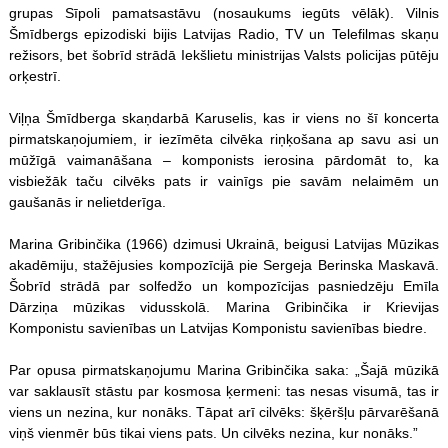
grupas Sīpoli pamatsastāvu (nosaukums iegūts vēlāk). Vilnis
Šmīdbergs epizodiski bijis Latvijas Radio, TV un Telefilmas skaņu
režisors, bet šobrīd strādā Iekšlietu ministrijas Valsts policijas pūtēju
orķestrī.
Viļņa Šmīdberga skaņdarbā Karuselis, kas ir viens no šī koncerta
pirmatskaņojumiem, ir iezīmēta cilvēka riņķošana ap savu asi un
mūžīgā vaimanāšana – komponists ierosina pārdomāt to, ka
visbiežāk taču cilvēks pats ir vainīgs pie savām nelaimēm un
gaušanās ir nelietderīga.
Marina Gribinčika (1966) dzimusi Ukrainā, beigusi Latvijas Mūzikas
akadēmiju, stažējusies kompozīcijā pie Sergeja Berinska Maskavā.
Šobrīd strādā par solfedžo un kompozīcijas pasniedzēju Emīla
Dārziņa mūzikas vidusskolā. Marina Gribinčika ir Krievijas
Komponistu savienības un Latvijas Komponistu savienības biedre.
Par opusa pirmatskaņojumu Marina Gribinčika saka: „Šajā mūzikā
var saklausīt stāstu par kosmosa ķermeni: tas nesas visumā, tas ir
viens un nezina, kur nonāks. Tāpat arī cilvēks: šķēršļu pārvarēšanā
viņš vienmēr būs tikai viens pats. Un cilvēks nezina, kur nonāks.”