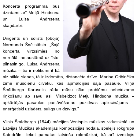
Koncerta programmā būs
dzirdami arī Metjū Hindsona
un Luisa Andrīsena
skaņdarbi.
Diriģents un solists (oboja)
Normunds Šnē stāsta: „Šajā
koncertā virzīsimies no
nereālā, netaustāmā uz īsto,
pilnasinīgo. Luisa Andrīsena
mūzika – tie ir notikumi it kā
aiz stikla sienas, tā ir izdomāta, distancēta dzīve. Marina Gribinčika
zīmē mūsdienu cilvēku, kas apmaldījies šajā pasaulē. Viļņa
Šmīdberga Karuselis rāda mūsu sīko problēmu nebeidzamo
riņķošanu ap savu asi. Visbeidzot Metjū Hindsona mūzikā –
apkārtējās pasaules pastāvēšanas pozitīvais apliecinājums –
enerģētiski uzlādēts, sulīgs un dzīvīgs.”
Vilnis Šmīdbergs (1944) mācījies Ventspils mūzikas vidusskolā un
Latvijas Mūzikas akadēmijas kompozīcijas nodaļā, spēlējis rokgrupā
Katedrāle, liekot pamatus latviešu rokmūzikai, kā arī izveidojis