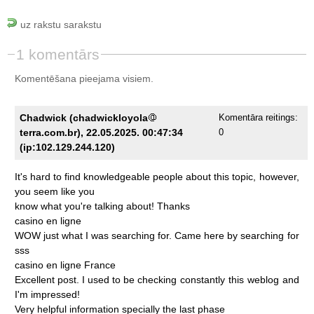
uz rakstu sarakstu
1 komentārs
Komentēšana pieejama visiem.
Chadwick (chadwickloyola
Komentāra reitings:
terra.com.br), 22.05.2025. 00:47:34
0
(ip:102.129.244.120)
It's
hard
to
find
knowledgeable
people
about
this
topic,
however,
you
seem
like
you
know
what
you're
talking
about!
Thanks
casino
en
ligne
WOW
just
what
I
was
searching
for.
Came
here
by
searching
for
sss
casino
en
ligne
France
Excellent
post.
I
used
to
be
checking
constantly
this
weblog
and
I'm
impressed!
Very
helpful
information
specially
the
last
phase