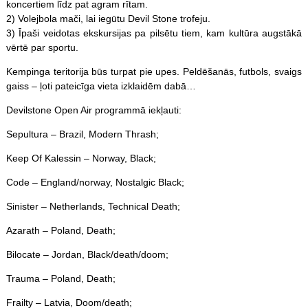
koncertiem līdz pat agram rītam.
2) Volejbola mači, lai iegūtu Devil Stone trofeju.
3) Īpaši veidotas ekskursijas pa pilsētu tiem, kam kultūra augstākā
vērtē par sportu.
Kempinga teritorija būs turpat pie upes. Peldēšanās, futbols, svaigs
gaiss – ļoti pateicīga vieta izklaidēm dabā…
Devilstone Open Air programmā iekļauti:
Sepultura – Brazil, Modern Thrash;
Keep Of Kalessin – Norway, Black;
Code – England/norway, Nostalgic Black;
Sinister – Netherlands, Technical Death;
Azarath – Poland, Death;
Bilocate – Jordan, Black/death/doom;
Trauma – Poland, Death;
Frailty – Latvia, Doom/death;