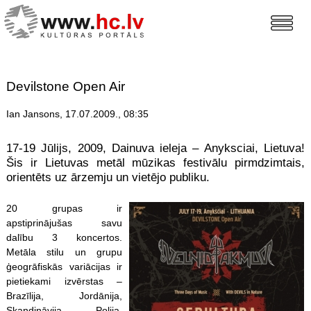
Devilstone Open Air
Ian Jansons, 17.07.2009., 08:35
17-19 Jūlijs, 2009, Dainuva ieleja – Anyksciai, Lietuva!
Šis ir Lietuvas metāl mūzikas festivālu pirmdzimtais,
orientēts uz ārzemju un vietējo publiku.
20 grupa
s ir
apstiprinājušas savu
dalību 3 koncertos.
Metāla stilu un grupu
ģeogrāfiskās variācijas ir
pietiekami izvērstas –
Brazīlija, Jordānija,
Skandināvija, Polija,