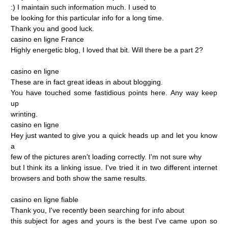
:)
I
maintain
such
information
much.
I
used
to
be
looking
for
this
particular
info
for
a
long
time.
Thank
you
and
good
luck.
casino
en
ligne
France
Highly
energetic
blog,
I
loved
that
bit.
Will
there
be
a
part
2?
casino
en
ligne
These
are
in
fact
great
ideas
in
about
blogging.
You
have
touched
some
fastidious
points
here.
Any
way
keep
up
wrinting.
casino
en
ligne
Hey
just
wanted
to
give
you
a
quick
heads
up
and
let
you
know
a
few
of
the
pictures
aren't
loading
correctly.
I'm
not
sure
why
but
I
think
its
a
linking
issue.
I've
tried
it
in
two
different
internet
browsers
and
both
show
the
same
results.
casino
en
ligne
fiable
Thank
you,
I've
recently
been
searching
for
info
about
this
subject
for
ages
and
yours
is
the
best
I've
came
upon
so