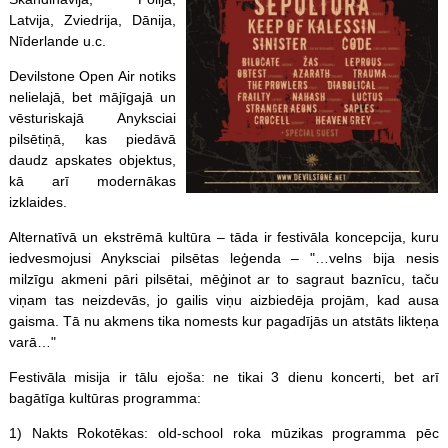
Latvija, Zviedrija, Dānija,
Nīderlande u.c.
Devilstone Open Air notiks
nelielajā, bet mājīgajā un
vēsturiskajā Anyksciai
pilsētiņā, kas piedāvā
daudz apskates objektus,
kā arī modernākas
izklaides.
Alternatīvā un ekstrēmā kultūra – tāda ir festivāla koncepcija, kuru
iedvesmojusi Anyksciai pilsētas leģenda – "…velns bija nesis
milzīgu akmeni pāri pilsētai, mēģinot ar to sagraut baznīcu, taču
viņam tas neizdevās, jo gailis viņu aizbiedēja projām, kad ausa
gaisma. Tā nu akmens tika nomests kur pagadījās un atstāts likteņa
varā…"
Festivāla misija ir tālu ejoša: ne tikai 3 dienu koncerti, bet arī
bagātīga kultūras programma:
1) Nakts Rokotēkas: old-school roka mūzikas programma pēc