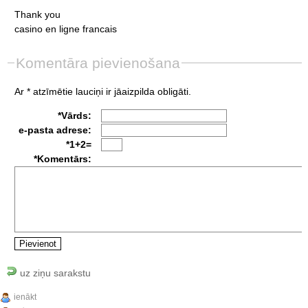
Thank
you
casino
en
ligne
francais
Komentāra pievienošana
Ar * atzīmētie lauciņi ir jāaizpilda obligāti.
*Vārds:
e-pasta adrese:
*1+2=
*Komentārs:
uz ziņu sarakstu
ienākt