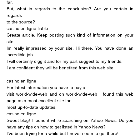
far.
But,
what
in
regards
to
the
conclusion?
Are
you
certain
in
regards
to
the
source?
casino
en
ligne
fiable
Greate
article.
Keep
posting
such
kind
of
information
on
your
site.
Im
really
impressed
by
your
site.
Hi
there,
You
have
done
an
incredible
job.
I
will
certainly
digg
it
and
for
my
part
suggest
to
my
friends.
I
am
confident
they
will
be
benefited
from
this
web
site.
casino
en
ligne
For
latest
information
you
have
to
pay
a
visit
world-wide-web
and
on
world-wide-web
I
found
this
web
page
as
a
most
excellent
site
for
most
up-to-date
updates.
casino
en
ligne
Sweet
blog!
I
found
it
while
searching
on
Yahoo
News.
Do
you
have
any
tips
on
how
to
get
listed
in
Yahoo
News?
I've
been
trying
for
a
while
but
I
never
seem
to
get
there!