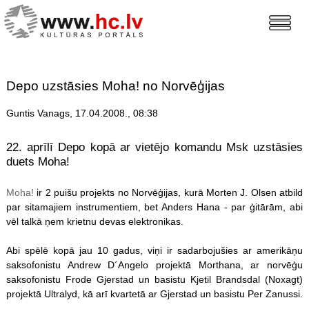
Depo uzstāsies Moha! no Norvēģijas
Guntis Vanags, 17.04.2008., 08:38
22. aprīlī Depo kopā ar vietējo komandu Msk uzstāsies
duets Moha!
Moha!
ir 2 puišu projekts no Norvēģijas, kurā Morten J. Olsen atbild
par sitamajiem instrumentiem, bet Anders Hana - par ģitārām, abi
vēl talkā ņem krietnu devas elektronikas.
Abi spēlē kopā jau 10 gadus, viņi ir sadarbojušies ar amerikāņu
saksofonistu Andrew D´Angelo projektā Morthana, ar norvēģu
saksofonistu Frode Gjerstad un basistu Kjetil Brandsdal (Noxagt)
projektā Ultralyd, kā arī kvartetā ar Gjerstad un basistu Per Zanussi.