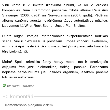
Viņu kontā ir 2 limitēta izdevuma albumi, kā arī 2 ierakstu
kompānijas Rune Grammofon paspārnē izdotie albumi Raus Aus
Stavanger (2006. gadā) un Norwegianism (2007. gadā). Pēdējais
albums saņēmis augstu novērtējumu tādos autoritatīvos mūzikas
izdevumos kā Wire, Rock Sound, Uncut, Plan B, citos.
Duets augstu kotējas internacionālās eksperimentālās mūzikas
scēnā. Viņi ir bieži viesi uz prestižām Eiropas koncertu skatuvēm,
viņi ir spēlējuši festivālā Skaņu mežs, bet jūnijā paredzēta koncertu
tūre Lielbritānijā.
Moha! Spēlē aritmisku funky heavy metal, tas ir terorizējošs
ceļojums free jazz, elektronikas, trokšņu pasaulē. Paredzams
nopietns pārbaudījums jūsu dzirdes orgāniem, iesakām paņemt
līdzi ausu aizbāžņus.
uz rakstu sarakstu
0 komentāri
Komentēšana pieejama visiem.