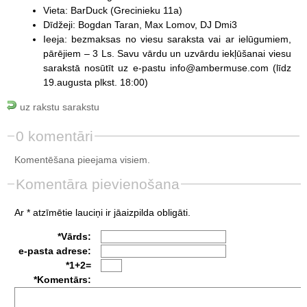
Vieta: BarDuck (Grecinieku 11a)
Dīdžeji: Bogdan Taran, Max Lomov, DJ Dmi3
Ieeja: bezmaksas no viesu saraksta vai ar ielūgumiem,
pārējiem – 3 Ls. Savu vārdu un uzvārdu iekļūšanai viesu
sarakstā nosūtīt uz e-pastu info@ambermuse.com (līdz
19.augusta plkst. 18:00)
uz rakstu sarakstu
0 komentāri
Komentēšana pieejama visiem.
Komentāra pievienošana
Ar * atzīmētie lauciņi ir jāaizpilda obligāti.
*Vārds:
e-pasta adrese:
*1+2=
*Komentārs: