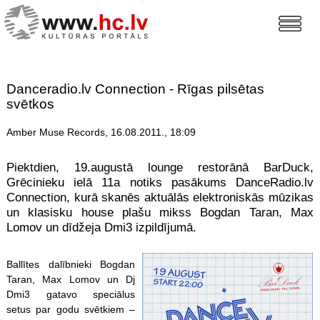
Danceradio.lv Connection - Rīgas pilsētas
svētkos
Amber Muse Records, 16.08.2011., 18:09
Piektdien, 19.augustā lounge restorānā BarDuck,
Grēcinieku ielā 11a notiks pasākums DanceRadio.lv
Connection, kurā skanēs aktuālās elektroniskās mūzikas
un klasisku house plašu mikss Bogdan Taran, Max
Lomov un dīdžeja Dmi3 izpildījumā.
Ballītes dalībnieki Bogdan
Taran, Max Lomov un Dj
Dmi3 gatavo speciālus
setus par godu svētkiem –