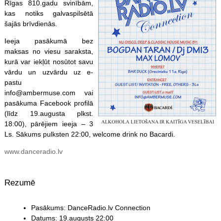
Rīgas 810.gadu svinībām,
kas notiks galvaspilsētā
šajās brīvdienās.
Ieeja pasākumā bez
maksas no viesu saraksta,
kurā var iekļūt nosūtot savu
vārdu un uzvārdu uz e-
pastu
info@ambermuse.com vai
pasākuma Facebook profilā
(līdz 19.augusta plkst.
18:00), pārējiem ieeja – 3
Ls. Sākums pulksten 22:00, welcome drink no Bacardi.
www.danceradio.lv
Rezumē
Pasākums: DanceRadio.lv Connection
Datums: 19.augusts 22:00