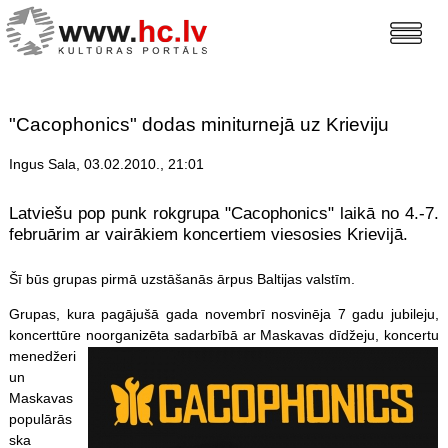
"Cacophonics" dodas miniturnejā uz Krieviju
Ingus Sala, 03.02.2010., 21:01
Latviešu pop punk rokgrupa "Cacophonics" laikā no 4.-7.
februārim ar vairākiem koncertiem viesosies Krievijā.
Šī būs grupas pirmā uzstāšanās ārpus Baltijas valstīm.
Grupas, kura pagājušā gada novembrī nosvinēja 7 gadu jubileju,
koncerttūre noorganizēta sadarbībā ar Maskavas dīdžeju
, koncertu
menedžeri
un
Maskavas
populārās
ska