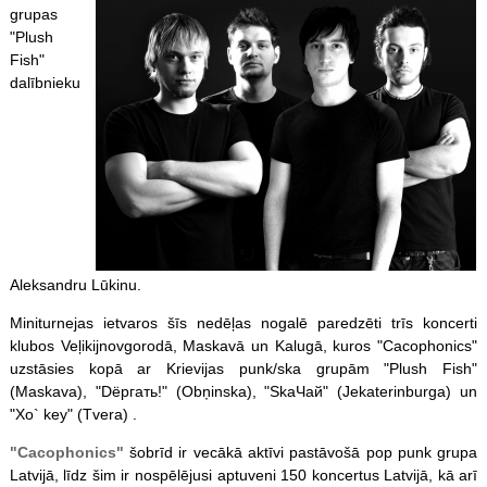
grupas
"Plush
Fish"
dalībnieku
Aleksandru Lūkinu.
Miniturnejas ietvaros šīs nedēļas nogalē paredzēti trīs koncerti
klubos Veļikijnovgorodā, Maskavā un Kalugā, kuros "Cacophonics"
uzstāsies kopā ar Krievijas punk/ska grupām "Plush Fish"
(Maskava), "Dёргать!" (Obņinska), "SkaЧaй" (Jekaterinburga) un
"Xo` key" (Tvera) .
"Cacophonics"
šobrīd ir vecākā aktīvi pastāvošā pop punk grupa
Latvijā, līdz šim ir nospēlējusi aptuveni 150 koncertus Latvijā, kā arī