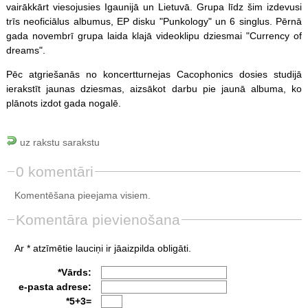
vairākkārt viesojusies Igaunijā un Lietuvā. Grupa līdz šim izdevusi
trīs neoficiālus albumus, EP disku "Punkology" un 6 singlus. Pērnā
gada novembrī grupa laida klajā videoklipu dziesmai "Currency of
dreams".
Pēc atgriešanās no koncertturnejas Cacophonics dosies studijā
ierakstīt jaunas dziesmas, aizsākot darbu pie jaunā albuma, ko
plānots izdot gada nogalē.
uz rakstu sarakstu
0 komentāri
Komentēšana pieejama visiem.
Komentāra pievienošana
Ar * atzīmētie lauciņi ir jāaizpilda obligāti.
*Vārds:
e-pasta adrese:
*5+3=