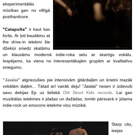
eksperimentālās
mūzikas gan no viltīgā
posthardcore.
"Catapulta"
ir kaut kas
foršs. Ar ļoti baudāmu at
the drive-in ietekmi šie
džekiņi sniedz skatāmu
un klausāmu modernā indie-roka setu ar skanīgu vokālu.
Iespējams, ka viena no interesantākajām grupām ar kvalitatīvu
sniegumu.
"Jaialai"
atgriezušies pie intensīvām ģitārdaļām un krietni mazāk
vokālām daļām... Tātad arī vairāk deju! "Jaialai" nesen ir izdevuši
savu debijas Ep uz lieliskā
Old Skool Kids records
. Lai gan
muzikālas ietekmes ir plašas un dažādas, tomēr pārsvarā ir jūtama
indie-rock un emocore ietekme viņu mūzikā.
Starp citu,
ieejas