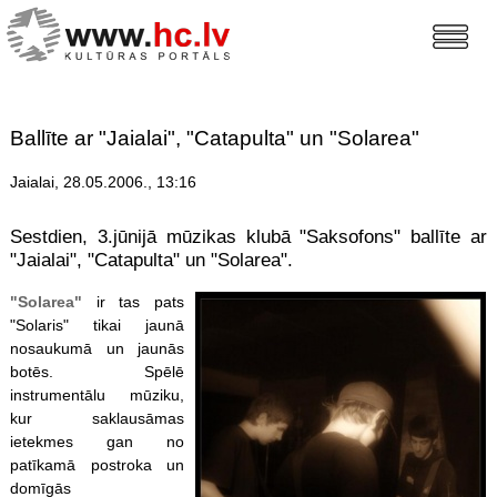
Ballīte ar "Jaialai", "Catapulta" un "Solarea"
Jaialai, 28.05.2006., 13:16
Sestdien, 3.jūnijā mūzikas klubā "Saksofons" ballīte ar
"Jaialai", "Catapulta" un "Solarea".
"Solarea"
ir tas pats
"Solaris" tikai jaunā
nosaukumā un jaunās
botēs. Spēlē
instrumentālu mūziku,
kur saklausāmas
ietekmes gan no
patīkamā postroka un
domīgās