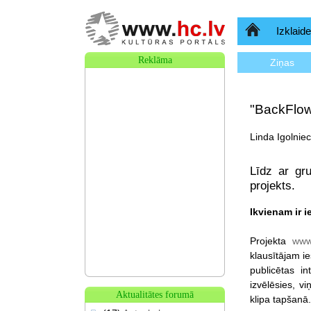
Sākumlapa
Izklaide
Reklāma
Ziņas
"BackFlow"
Linda Igolnie
Līdz ar gr
projekts.
Ikvienam ir i
Projekta
www
klausītājam ie
publicētas i
izvēlēsies, vi
Aktualitātes forumā
klipa tapšanā.