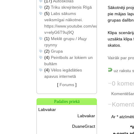
(17)
Autoskolas
(2)
Triku skrejriteņis Rīgā
Sākotnēji proj
(5)
Labs sākums
pie mājas lapa
veiksmīgai nākotnei.
grupas dalībn
https://www.youtube.com/watch?
v=elyG6T9uj9Q
Klipa scenāri
(1)
Meklē grupu / Ищу
uzsākta klipa 
группу
skatos.
(2)
Grupa
(4)
Peintbols ar lokiem un
Vairāk par pro
bultām
(4)
Vēlos iegādāties
uz rakstu 
apavus internetā
0 komen
[
Forums
]
Komentēšan
Padalies priekā
Koment
Labvakar
Labvakar
Ar * atzīmēti
DuaneGract
*
e-pasta a