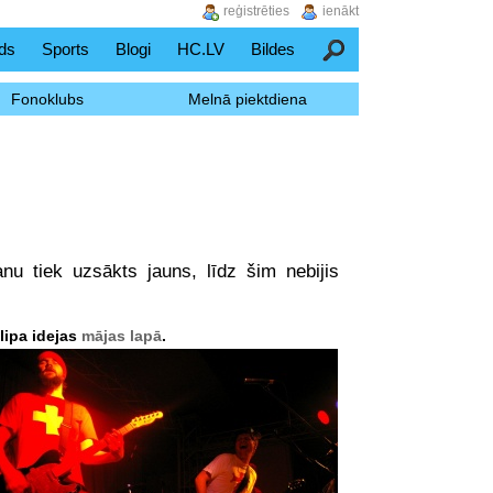
reģistrēties
ienākt
ds
Sports
Blogi
HC.LV
Bildes
Meklēšana
Fonoklubs
Melnā piektdiena
u tiek uzsākts jauns, līdz šim nebijis
lipa idejas
mājas lapā
.