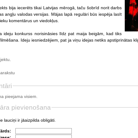
ekts bija iecerēts tikai Latvijas mērogā, taču šobrīd norit darbs
s angļu valodas versijas. Mājas lapā regulāri būs iespēja lasīt
ieku komentārus un viedokļus.
ja ideju konkurss norisināsies līdz pat maija beigām, kad tiks
filmēšana. Ideju iesniedzējiem, pat ja viņu idejas netiks apstiprinātas k
jektu
.
sarakstu
tāri
a pieejama visiem.
āra pievienošana
e lauciņi ir jāaizpilda obligāti.
Vārds:
drese: