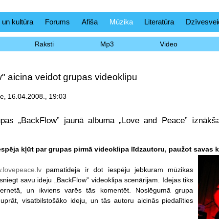
 un kultūra
Forums
Afiša
Mūzika
Literatūra
Dzīvesvei
Raksti
Mp3
Video
 aicina veidot grupas videoklipu
ce, 16.04.2008., 19:03
upas „BackFlow” jaunā albuma „Love and Peace” iznākšan
espēja kļūt par grupas pirmā videoklipa līdzautoru, paužot savas k
.lovepeace.lv
pamatideja ir dot iespēju jebkuram mūzikas
sniegt savu ideju „BackFlow” videoklipa scenārijam. Idejas tiks
nternetā, un ikviens varēs tās komentēt. Noslēgumā grupa
ņuprāt, visatbilstošāko ideju, un tās autoru aicinās piedalīties