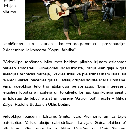
debijas
albuma
iznākšanas un jaunās koncertprogrammas prezentācijas
2.decembra lielkoncertā “Sapņu fabrikā”.
“Videoklipa tapšanas laikā mēs beidzot pilnībā izjutām dziesmas
patieso atmosfēru. Filmējoties Rīgas lidostā, Baltijā vienīgajā Rīgas
Aviācijas tehnikas muzejā, Ikšķiles lidlaukā pie lidmašīnām likās, ka
tā viegli varētu pacelties gaisā,” atklāj grupas soliste Māra Upmane.
Viņa videoklipā tēlo trīs atšķirīgus personāžus. “Bija interesanti
iejusties lidostas atmosfērā un to cilvēku lomās, kas ikdienā saistīti
ar lidostas darbību,” atzīst arī pārējie “Astro’n’out” mūziķi – Mikus
Zaķis, Rūdolfs Budze un Uldis Beitiņš.
Videoklipa režisori ir Efraims Smits, Ivars Preimanis un tas tapis
pateicoties Valsts akciju sabiedrības „Latvijas Gaisa Satiksme”
atbalstam. Klipa operatori ir Mikus Meisāns un Jānis Skulme,