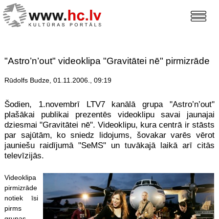
"Astro’n’out" videoklipa "Gravitātei nē" pirmizrāde
Rūdolfs Budze, 01.11.2006., 09:19
Šodien, 1.novembrī LTV7 kanālā grupa "Astro’n’out"
plašākai publikai prezentēs videoklipu savai jaunajai
dziesmai "Gravitātei nē". Videoklipu, kura centrā ir stāsts
par sajūtām, ko sniedz lidojums, šovakar varēs vērot
jauniešu raidījumā "SeMS" un tuvākajā laikā arī citās
televīzijās.
Videoklipa
pirmizrāde
notiek īsi
pirms
grupas