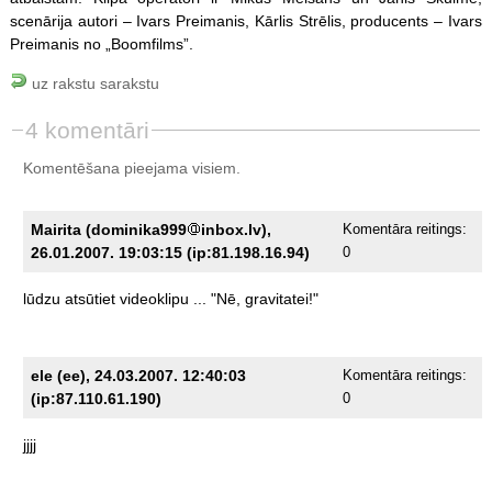
scenārija autori – Ivars Preimanis, Kārlis Strēlis, producents – Ivars
Preimanis no „Boomfilms”.
uz rakstu sarakstu
4 komentāri
Komentēšana pieejama visiem.
Mairita (dominika999
inbox.lv),
Komentāra reitings:
26.01.2007. 19:03:15 (ip:81.198.16.94)
0
lūdzu
atsūtiet
videoklipu
...
"Nē,
gravitatei!"
ele (ee), 24.03.2007. 12:40:03
Komentāra reitings:
(ip:87.110.61.190)
0
jjjj