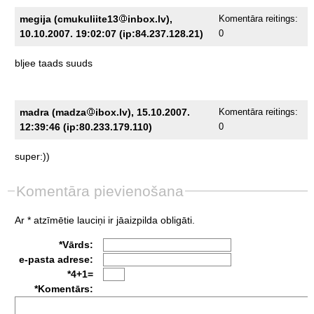
megija (cmukuliite13
inbox.lv),
Komentāra reitings:
10.10.2007. 19:02:07 (ip:84.237.128.21)
0
bljee
taads
suuds
madra (madza
ibox.lv), 15.10.2007.
Komentāra reitings:
12:39:46 (ip:80.233.179.110)
0
super:))
Komentāra pievienošana
Ar * atzīmētie lauciņi ir jāaizpilda obligāti.
*Vārds:
e-pasta adrese:
*4+1=
*Komentārs: