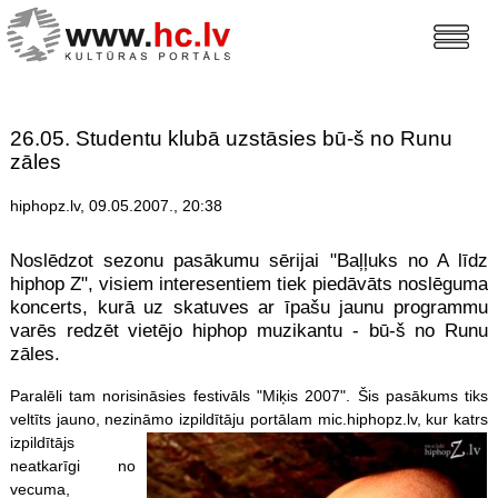
26.05. Studentu klubā uzstāsies bū-š no Runu
zāles
hiphopz.lv, 09.05.2007., 20:38
Noslēdzot sezonu pasākumu sērijai "Baļļuks no A līdz
hiphop Z", visiem interesentiem tiek piedāvāts noslēguma
koncerts, kurā uz skatuves ar īpašu jaunu programmu
varēs redzēt vietējo hiphop muzikantu - bū-š no Runu
zāles.
Paralēli tam norisināsies festivāls "Miķis 2007". Šis pasākums tiks
veltīts jauno, nezināmo izpildītāju portālam
mic.hiphopz.lv, kur katrs
izpildītājs
neatkarīgi no
vecuma,