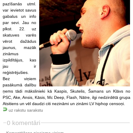
pazīšanās utml.
var ievietot savus
gabalus un info
par sevi. Jau no
plkst. 22. uz
skatuves varēs
vērot dažādus
jaunus, mazāk
zināmus
izpildītājus, kas
jau ir
reģistrējušies.
Bez viņiem
pasākumā dalību
ņems tādi mākslinieki kā Kaspis, Skutelis, Šamans un Klāvs no
PSC, Ake, Ansis, Kāsis, Mc Deep, Flash, Nātre, ilgi nedzirdētā grupa
Atsitiens un vēl daudzi citi nezināmi un zināmi LV hiphop censoņi.
uz rakstu sarakstu
0 komentāri
Komentēšana pieejama visiem.