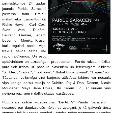
pirmssākumos 24 gadus
jaunais Parids Saracenī
pievērsa tādu zīmīgu
mākslinieku uzmanību kā
Richie Hawtin, Carl Cox,
Sven Vath, Dubfire,
Laurent Garnier, Adam
Beyer un Monika Kruse,
kuri regulāri spēlē viņa
trekus savos setos vai
radio raidījumos. Un esot
apdāvinātam un aizrautīgam producentam, Parids raksta mūziku,
kura tiek izdota uz pasaulē slaveniem un ietekmīgiem leibliem:
"Sci+Tec", "Fabric", "Toolroom", "Global Underground", "Trapez" u.c.
Tāpat par veiksmīgu viņa karjeras attīstības faktoru var nosaukt
viņa kopīgo darbu studijā ar Dubfire, Pig & Dan, Dosem, Nicole
Moudaber, Maya Jane Coles, Uto Karem u.c., ar kuriem viņš
nevienu reizi vien ir dalījis skatuvi uzstājoties.
Populārais online videoserviss "Be-At.TV" Paridu Saracenī ir
nosaucis par daudzsološu nākotnes zvaigzni, jo kā galvenā viesa
statusā viņš jau tagad regulāri uzstājas tādos nozīmīgos pasaules