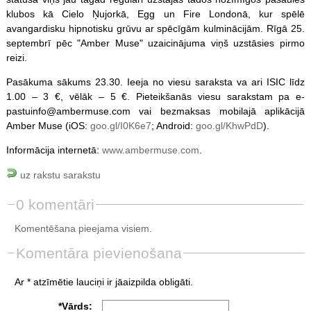
klubos kā Cielo Ņujorkā, Egg un Fire Londonā, kur spēlē
avangardisku hipnotisku grūvu ar spēcīgām kulminācijām. Rīgā 25.
septembrī pēc "Amber Muse" uzaicinājuma viņš uzstāsies pirmo
reizi.
Pasākuma sākums 23.30. Ieeja no viesu saraksta va ari ISIC līdz
1.00 – 3 €, vēlāk – 5 €. Pieteikšanās viesu sarakstam pa e-
pastuinfo@ambermuse.com vai bezmaksas mobilajā aplikācijā
Amber Muse (iOS:
goo.gl/I0K6e7
; Android:
goo.gl/KhwPdD
).
Informācija internetā:
www.ambermuse.com
.
uz rakstu sarakstu
0 komentāri
Komentēšana pieejama visiem.
Komentāra pievienošana
Ar * atzīmētie lauciņi ir jāaizpilda obligāti.
*Vārds: