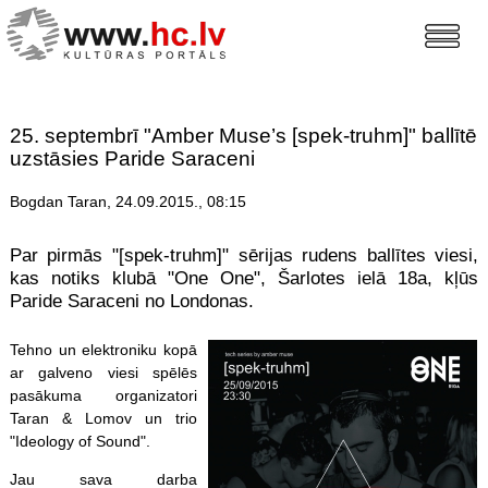
25. septembrī "Amber Muse’s [spek-truhm]" ballītē
uzstāsies Paride Saraceni
Bogdan Taran, 24.09.2015., 08:15
Par pirmās "[spek-truhm]" sērijas rudens ballītes viesi,
kas notiks klubā "One One", Šarlotes ielā 18a, kļūs
Paride Saraceni no Londonas.
Tehno un elektroniku kopā
ar galveno viesi spēlēs
pasākuma organizatori
Taran & Lomov un trio
"Ideology of Sound".
Jau sava darba