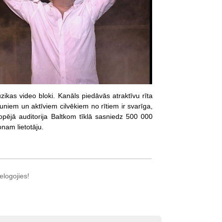
zikas video bloki. Kanāls piedāvās atraktīvu rīta
niem un aktīviem cilvēkiem no rītiem ir svarīga,
kopējā auditorija Baltkom tīklā sasniedz 500 000
onam lietotāju.
elogojies!