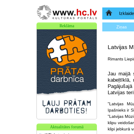
Sākumlapa
Izklaide
Reklāma
Ziņas
Latvijas M
Rimants Liepi
Jau maijā 
kabeļtīklā,
Pagājušajā
Latvijas te
"Latvijas Mū
īpašnieks ir 
"Latvijas Mūzi
klipu veidoša
Aktualitātes forumā
klipi jebkurā 