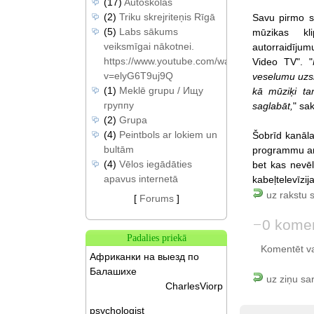
(17)
Autoskolas
(2)
Triku skrejriteņis Rīgā
Savu pirmo s
(5)
Labs sākums
mūzikas kl
veiksmīgai nākotnei.
autorraidīju
https://www.youtube.com/watch?
Video TV". "
v=elyG6T9uj9Q
veselumu uzs
(1)
Meklē grupu / Ищу
kā mūziķi tan
группу
saglabāt,
" sa
(2)
Grupa
(4)
Peintbols ar lokiem un
Šobrīd kanāla
bultām
programmu ar 
(4)
Vēlos iegādāties
bet kas nevēl
apavus internetā
kabeļtelevīzij
uz rakstu 
[
Forums
]
0 komen
Padalies priekā
Komentēt var 
Африканки на выезд по
Балашихе
uz ziņu sa
CharlesViorp
psychologist