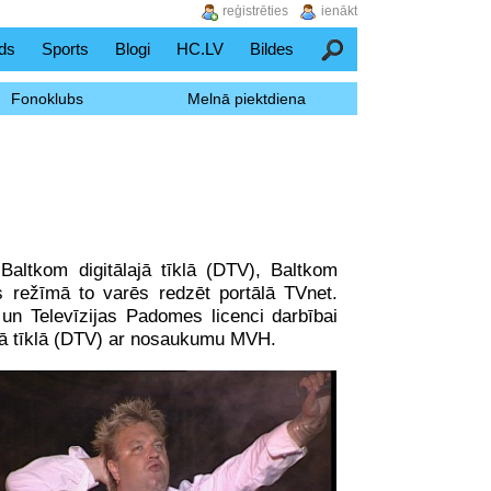
reģistrēties
ienākt
ds
Sports
Blogi
HC.LV
Bildes
Meklēšana
Fonoklubs
Melnā piektdiena
altkom digitālajā tīklā (DTV), Baltkom
as režīmā to varēs redzēt portālā TVnet.
un Televīzijas Padomes licenci darbībai
lajā tīklā (DTV) ar nosaukumu MVH.