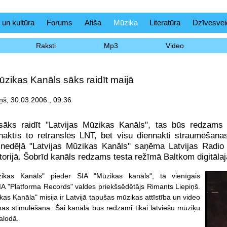
 un kultūra
Forums
Afiša
Mūzika
Literatūra
Dzīvesvei
Raksti
Mp3
Video
ūzikas Kanāls sāks raidīt maijā
ņš, 30.03.2006., 09:36
sāks raidīt "Latvijas Mūzikas Kanāls", tas būs redzams B
 naktīs to retranslēs LNT, bet visu diennakti straumēšan
 nedēļā "Latvijas Mūzikas Kanāls" saņēma Latvijas Radio 
ritorijā. Šobrīd kanāls redzams testa režīmā Baltkom digitā
zikas Kanāls" pieder SIA "Mūzikas kanāls", tā vienīgais
SIA "Platforma Records" valdes priekšsēdētājs Rimants Liepiņš.
kas Kanāla" misija ir Latvijā tapušas mūzikas attīstība un video
nas stimulēšana. Šai kanālā būs redzami tikai latviešu mūziķu
valodā.