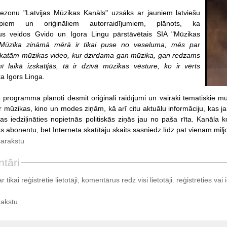
ezonu "Latvijas Mūzikas Kanāls" uzsāks ar jauniem latviešu
ipiem un oriģināliem autorraidījumiem, plānots, ka
mus veidos Gvido un Igora Lingu pārstāvētais SIA "Mūzikas
Mūzika zināmā mērā ir tikai puse no veseluma, mēs par
katām mūzikas video, kur dzirdama gan mūzika, gan redzams
ī laikā izskatījās, tā ir dzīvā mūzikas vēsture, ko ir vērts
ka Igors Linga.
 programmā plānoti desmit oriģināli raidījumi un vairāki tematiskie mū
mūzikas, kino un modes ziņām, kā arī citu aktuālu informāciju, kas jau
as iedziļināties nopietnās politiskās ziņās jau no paša rīta. Kanāla 
as abonentu, bet Interneta skatītāju skaits sasniedz līdz pat vienam milj
sarakstu
tāri
tikai reģistrētie lietotāji, komentārus redz visi lietotāji.
reģistrēties
vai i
rakstu