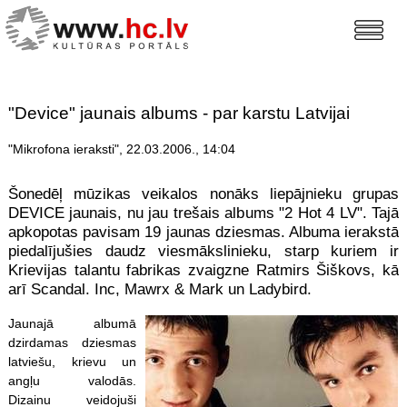
"Device" jaunais albums - par karstu Latvijai
"Mikrofona ieraksti", 22.03.2006., 14:04
Šonedēļ mūzikas veikalos nonāks liepājnieku grupas
DEVICE jaunais, nu jau trešais albums "2 Hot 4 LV". Tajā
apkopotas pavisam 19 jaunas dziesmas. Albuma ierakstā
piedalījušies daudz viesmākslinieku, starp kuriem ir
Krievijas talantu fabrikas zvaigzne Ratmirs Šiškovs, kā
arī Scandal. Inc, Mawrx & Mark un Ladybird.
Jaunajā albumā
dzirdamas dziesmas
latviešu, krievu un
angļu valodās.
Dizainu veidojuši