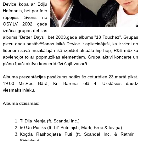
Device kopā ar Ediju
Hofmanis, bet par foto
rūpējies Svens no
OSY.LV. 2002. gadā
iznāca grupas debijas
albums "Better Days", bet 2003.gadā albums "18 Touchez". Grupas
piecu gadu pastāvēšanas laikā Device ir apliecinājuši, ka ir vieni no
līderiem savā muzikālajā nišā izpildot aktuālu hip-hop, R&B mūziku
apvienojot to ar popmūzikas elementiem. Grupa aktīvi koncertē un
plāno īpaši aktīvu koncertdzīvi šajā vasarā.
Albuma prezentācijas pasākums notiks šo ceturtdien 23.martā plkst.
19.00 MicRec Bārā, Kr. Barona ielā 4. Uzstāsies daudz
viesmākslinieku.
Albuma dziesmas:
Ti Dlja Menja (ft. Scandal Inc.)
50 Un Pietiks (ft. Lil' Putninjsh, Mark, Bree & Ieviņa)
Kogda Rashodjatsa Puti (ft. Scandal Inc. & Ratmir
Shishkov)