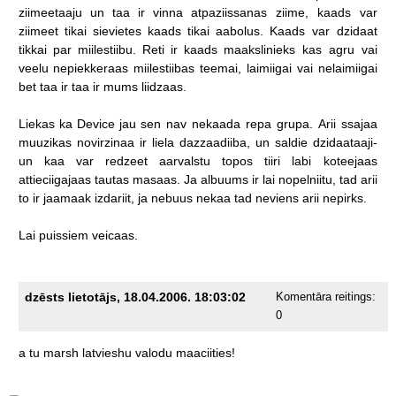
ziimeetaaju
un
taa
ir
vinna
atpaziissanas
ziime,
kaads
var
ziimeet
tikai
sievietes
kaads
tikai
aabolus.
Kaads
var
dzidaat
tikkai
par
miilestiibu.
Reti
ir
kaads
maakslinieks
kas
agru
vai
veelu
nepiekkeraas
miilestiibas
teemai,
laimiigai
vai
nelaimiigai
bet
taa
ir
taa
ir
mums
liidzaas.
Liekas
ka
Device
jau
sen
nav
nekaada
repa
grupa.
Arii
ssajaa
muuzikas
novirzinaa
ir
liela
dazzaadiiba,
un
saldie
dzidaataaji-
un
kaa
var
redzeet
aarvalstu
topos
tiiri
labi
koteejaas
attieciigajaas
tautas
masaas.
Ja
albuums
ir
lai
nopelniitu,
tad
arii
to
ir
jaamaak
izdariit,
ja
nebuus
nekaa
tad
neviens
arii
nepirks.
Lai
puissiem
veicaas.
dzēsts lietotājs, 18.04.2006. 18:03:02
Komentāra reitings:
0
a
tu
marsh
latvieshu
valodu
maaciities!