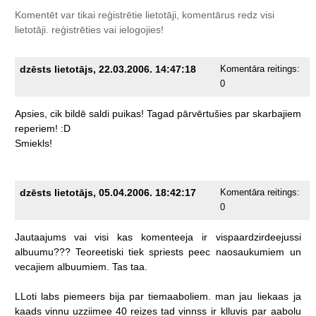
Komentēt var tikai reģistrētie lietotāji, komentārus redz visi
lietotāji.
reģistrēties
vai ielogojies!
dzēsts lietotājs, 22.03.2006. 14:47:18
Komentāra reitings:
0
Apsies,
cik
bildē
saldi
puikas!
Tagad
pārvērtušies
par
skarbajiem
reperiem!
:D
Smiekls!
dzēsts lietotājs, 05.04.2006. 18:42:17
Komentāra reitings:
0
Jautaajums
vai
visi
kas
komenteeja
ir
vispaardzirdeejussi
albuumu???
Teoreetiski
tiek
spriests
peec
naosaukumiem
un
vecajiem
albuumiem.
Tas
taa.
LLoti
labs
piemeers
bija
par
tiemaaboliem.
man
jau
liekaas
ja
kaads
vinnu
uzziimee
40
reizes
tad
vinnss
ir
klluvis
par
aabolu