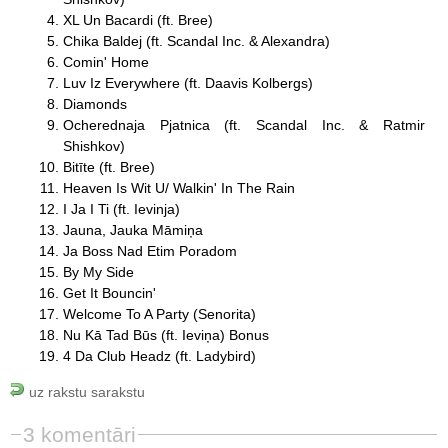
XL Un Bacardi (ft. Bree)
Chika Baldej (ft. Scandal Inc. & Alexandra)
Comin' Home
Luv Iz Everywhere (ft. Daavis Kolbergs)
Diamonds
Ocherednaja Pjatnica (ft. Scandal Inc. & Ratmir
Shishkov)
Bitīte (ft. Bree)
Heaven Is Wit U/ Walkin' In The Rain
I Ja I Ti (ft. Ievinja)
Jauna, Jauka Māmiņa
Ja Boss Nad Etim Poradom
By My Side
Get It Bouncin'
Welcome To A Party (Senorita)
Nu Kā Tad Būs (ft. Ieviņa) Bonus
4 Da Club Headz (ft. Ladybird)
uz rakstu sarakstu
3 komentāri