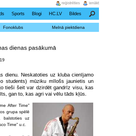
reģistrēties
ienākt
ds
Sports
Blogi
HC.LV
Bildes
Meklēšana
Fonoklubs
Melnā piektdiena
šanas dienas pasākumā
:19
s dienu. Neskatoties uz kluba cienījamo
jo students) mūziku mīlošs jaunietis un
 tieši šeit var dzirdēt gandrīz visu, kas
ts, gan to, kas agri vai vēlu tāds kļūs.
ime After Time"
rtos grupa spēlē
 balstoties uz
sco Time" u.c.