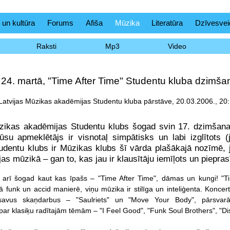
 un kultūra
Forums
Afiša
Mūzika
Literatūra
Dzīvesvei
Raksti
Mp3
Video
, 24. martā, "Time After Time" Studentu kluba dzim
 Latvijas Mūzikas akadēmijas Studentu kluba pārstāve, 20.03.2006., 20
ūzikas akadēmijas Studentu klubs šogad svin 17. dzimšana
u apmeklētājs ir visnotaļ simpātisks un labi izglītots (
tudentu klubs ir Mūzikas klubs šī vārda plašākajā nozīmē, jo
jas mūzikā – gan to, kas jau ir klausītāju iemīļots un pieprasī
ā arī šogad kaut kas īpašs – "Time After Time", dāmas un kungi! "T
tā funk un accid manierē, viņu mūzika ir stilīga un inteliģenta. Konce
 savus skaņdarbus – "Saulriets" un "Move Your Body", pārsvarā
 par klasiķu radītajām tēmām – "I Feel Good", "Funk Soul Brothers", "Di