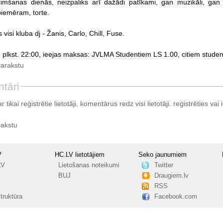
imšanas dienās, neizpaliks arī dažādi patīkami, gan muzikāli, gan 
piemēram, torte.
 visi kluba dj - Žanis, Carlo, Chill, Fuse.
o plkst. 22:00, ieejas maksas: JVLMA Studentiem LS 1.00, citiem stude
sarakstu
tāri
tikai reģistrētie lietotāji, komentārus redz visi lietotāji.
reģistrēties
vai i
rakstu
V
HC.LV lietotājiem
Seko jaunumiem
LV
Lietošanas noteikumi
Twitter
BUJ
Draugiem.lv
RSS
truktūra
Facebook.com