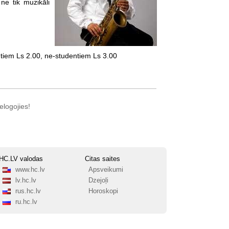
ne tik muzikāli
ntiem Ls 2.00, ne-studentiem Ls 3.00
elogojies!
HC.LV valodas
Citas saites
www.hc.lv
Apsveikumi
lv.hc.lv
Dzejoļi
rus.hc.lv
Horoskopi
ru.hc.lv