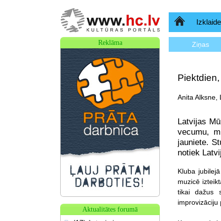
Sākumlapa
Izklaide
Reklāma
Ziņas
Piektdien
Anita Alksne,
Latvijas M
vecumu, mūs
jauniete. S
notiek Latvi
Kluba jubilej
muzicē izteik
tikai dažus
improvizāciju
Aktualitātes forumā