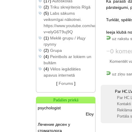
(17)
Autoskolas
Ka parasti dz
(2)
Triku skrejriteņis Rīgā
pārsteigumi, 
(5)
Labs sākums
veiksmīgai nākotnei.
Turklāt, spēlēs
https://www.youtube.com/watch?
v=elyG6T9uj9Q
Ieeja klubā n
(1)
Meklē grupu / Ищу
uz rakstu 
группу
0 komen
(2)
Grupa
(4)
Peintbols ar lokiem un
Komentēt var 
bultām
(4)
Vēlos iegādāties
uz ziņu sa
apavus internetā
[
Forums
]
Par HC.L
Par HC.
Padalies priekā
Kontakti
psychologist
Reklāma
Eloy
Portāla s
Лечение десен у
стоматолога