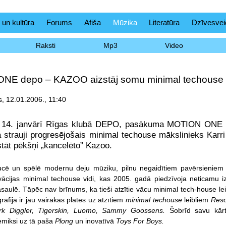
 un kultūra
Forums
Afiša
Mūzika
Literatūra
Dzīvesvei
Raksti
Mp3
Video
E depo – KAZOO aizstāj somu minimal techouse m
, 12.01.2006., 11:40
 14. janvārī Rīgas klubā DEPO, pasākuma MOTION ONE (
ā strauji progresējošais minimal techouse mākslinieks Kar
zstāt pēkšņi „kancelēto” Kazoo.
cē un spēlē modernu deju mūziku, pilnu negaidītiem pavērsieniem 
vācijas minimal techouse vidi, kas 2005. gadā piedzīvoja neticamu i
saulē. Tāpēc nav brīnums, ka tieši atzītie vācu minimal tech-house leib
rāfijā ir jau vairākas plates uz atzītiem
minimal techouse
leibliem
Reso
irk Diggler, Tigerskin, Luomo, Sammy Goossens.
Šobrīd savu kā
emiksi uz tā paša
Plong
un inovatīvā
Toys For Boys.