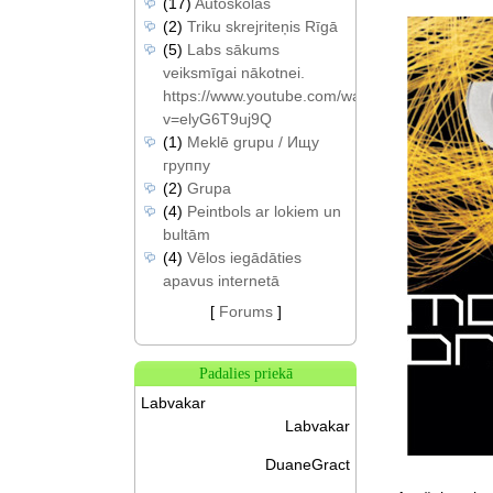
(17)
Autoskolas
(2)
Triku skrejriteņis Rīgā
(5)
Labs sākums
veiksmīgai nākotnei.
https://www.youtube.com/watch?
v=elyG6T9uj9Q
(1)
Meklē grupu / Ищу
группу
(2)
Grupa
(4)
Peintbols ar lokiem un
bultām
(4)
Vēlos iegādāties
apavus internetā
[
Forums
]
Padalies priekā
Labvakar
Labvakar
DuaneGract