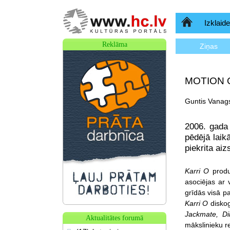
Sākumlapa
Izklaide
Reklāma
Ziņas
MOTION ON
Guntis Vanags
2006. gada
pēdējā laik
piekrita ai
Karri O
produ
asociējas ar 
grīdās visā pa
Karri O
diskog
Jackmate, D
Aktualitātes forumā
mākslinieku r