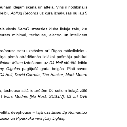
jaunām idejām skaņā un attēlā. Viņš ir nodibinājis
leiblu
Abflug Records
uz kura iznākušas nu jau 5
is viesis
KarriO
uzstāsies kluba lielajā zālē, kur
turēts minimal, techouse, electro un intelligent
tro/house setu uzstāsies arī Rīgas mākslinieks -
ņa pirmā atrādīšanās lielākai pašmāju publikai
llation Mixes
izdošanas uz
DJ Hell
stūrētā leibla
ejay Gigolos
pagājušā gada beigās
.
Plati savos
DJ Hell
,
David Carreta
,
The Hacker
,
Mark Moore
o, techouse stilā ieturētēm DJ setiem lielajā zālē
rī
Ivars Mednis [No Rest, SUB.LV]
, kā
arī DV5
eltīta deephouse – tajā uzstāsies
Dji Romantixx
zniex
un
Piparkuku viirs [City Lights].