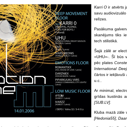
Karri O
ir atvērts 
savu audiovizuālo 
relīzes.
Pasākuma galvena
skanējums tiks ie
tech stilistikā.
Šajā zālē ar elec
=UHU=-. Šī būs vi
pēc plates
Conste
International De
čārtos ir iekļāvuši
u.c..
Ar minimal, electr
grīdas kustinās a
[SUB.LV]
.
Kluba mazā zāle v
[Hedonia55]
,
Daar