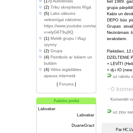
(17)
Autoskolas
bet 1989. gad
(2)
Triku skrejriteņis Rīgā
grupa pārpil
(5)
Labs sākums
Kaķis un devā
veiksmīgai nākotnei.
DEPO būs pir
https://www.youtube.com/watch?
Grupas atvaļ
v=elyG6T9uj9Q
Nezināmais š
(1)
Meklē grupu / Ищу
ierakstiem.
группу
(2)
Grupa
Piektdien, 12.
(4)
Peintbols ar lokiem un
DZELTENIE P
bultām
+ LEVĪTI (Hel
(4)
Vēlos iegādāties
+ dj-i IO (new
apavus internetā
uz rakstu 
[
Forums
]
0 komen
Komentēt var 
Padalies priekā
Labvakar
uz ziņu sa
Labvakar
DuaneGract
Par HC.L