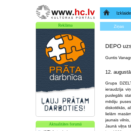
Sākumlapa
Izklaide
Reklāma
Ziņas
DEPO uzs
Guntis Vanags
12. august
Grupa DZELT
ieraudzīja v
puslegāls sta
mēdiju puses
diskotēkās, a
lielām masām
jaunais vilni
Aktualitātes forumā
Jaunā viļņa t