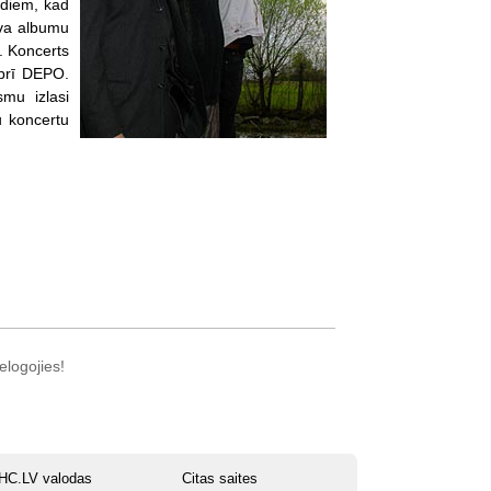
adiem, kad
eva albumu
. Koncerts
brī DEPO.
smu izlasi
u koncertu
elogojies!
HC.LV valodas
Citas saites