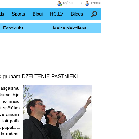
reģistrēties
ienākt
ds
Sports
Blogi
HC.LV
Bildes
Meklēšana
Fonoklubs
Melnā piektdiena
des grupām DZELTENIE PASTNIEKI.
nasgaismu
ākuma bija
ta no masu
 spēlētas
uva zināms
ļoti patīk
ā populārā
da rudeni,