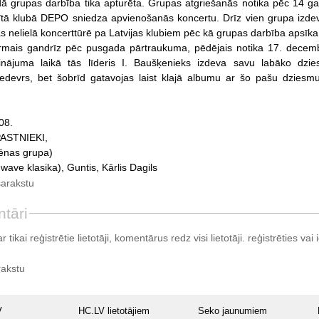
ā grupas darbība tika apturēta. Grupas atgriešanās notika pēc 14 g
dītā klubā DEPO sniedza apvienošanās koncertu. Drīz vien grupa izd
s nelielā koncerttūrē pa Latvijas klubiem pēc kā grupas darbība apsīka
mais gandrīz pēc pusgada pārtraukuma, pēdējais notika 17. decem
inājuma laikā tās līderis I. Baušķenieks izdeva savu labāko dzie
edevrs, bet šobrīd gatavojas laist klajā albumu ar šo pašu dziesm
08.
ASTNIEKI,
ēnas grupa)
 wave klasika), Guntis, Kārlis Dagils
sarakstu
tāri
tikai reģistrētie lietotāji, komentārus redz visi lietotāji.
reģistrēties
vai i
rakstu
V
HC.LV lietotājiem
Seko jaunumiem