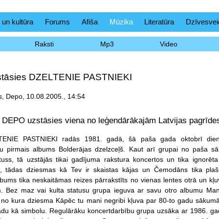
 un kultūra
Forums
Afiša
Mūzika
Literatūra
Dzīvesvei
Raksti
Mp3
Video
tāsies DZELTENIE PASTNIEKI
, Depo, 10.08.2005., 14:54
ā DEPO uzstāsies viena no leģendārākajām Latvijas pagrī
ENIE PASTNIEKI radās 1981. gadā, šā paša gada oktobrī die
iņu pirmais albums Bolderājas dzelzceļš. Kaut arī grupai no paša s
tuss, tā uzstājās tikai gadījuma rakstura koncertos un tika ignorē
, tādas dziesmas kā Tev ir skaistas kājas un Čemodāns tika plaši
lbums tika neskaitāmas reizes pārrakstīts no vienas lentes otrā un kļ
. Bez maz vai kulta statusu grupa ieguva ar savu otro albumu Man 
s, no kura dziesma Kāpēc tu mani negribi kļuva par 80-to gadu sākum
ādu kā simbolu. Regulārāku koncertdarbību grupa uzsāka ar 1986. ga