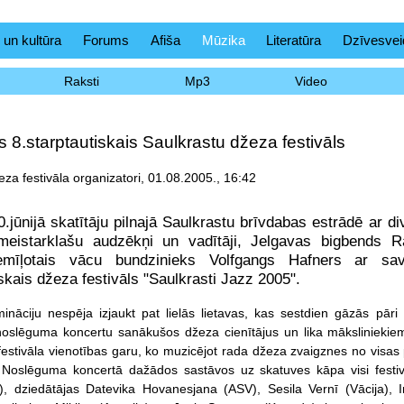
 un kultūra
Forums
Afiša
Mūzika
Literatūra
Dzīvesvei
Raksti
Mp3
Video
 8.starptautiskais Saulkrastu džeza festivāls
za festivāla organizatori, 01.08.2005., 16:42
0.jūnijā skatītāju pilnajā Saulkrastu brīvdabas estrādē ar 
meistarklašu audzēkņi un vadītāji, Jelgavas bigbends 
 iemīļotais vācu bundzinieks Volfgangs Hafners ar s
iskais džeza festivāls "Saulkrasti Jazz 2005".
ināciju nespēja izjaukt pat lielās lietavas, kas sestdien gāzās pāri vi
noslēguma koncertu sanākušos džeza cienītājus un lika māksliniekiem
 festivāla vienotības garu, ko muzicējot rada džeza zvaigznes no visas
. Noslēguma koncertā dažādos sastāvos uz skatuves kāpa visi festivā
, dziedātājas Datevika Hovanesjana (ASV), Sesila Vernī (Vācija), In