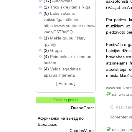
(17)
Autoskolas
saksofonisti K
(2)
Triku skrejriteņis Rīgā
(Vācija) un An
(5)
Labs sākums
veiksmīgai nākotnei.
Par patiesu k
https://www.youtube.com/watch?
mūziķiem uz 
v=elyG6T9uj9Q
piedzīvoto pe
(1)
Meklē grupu / Ищу
группу
Festivāla orga
(2)
Grupa
Latvijas džez
(4)
Peintbols ar lokiem un
brīvdabas est
bultām
atzīmējams fe
(4)
Vēlos iegādāties
atbalstītāja
apavus internetā
meistarklasēs 
[
Forums
]
www.saulkrasti
uz rakstu 
Padalies priekā
0 komen
DuaneGract
Komentēt var 
Африканки на выезд по
Балашихе
uz ziņu sa
CharlesViorp