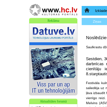
Sākumlapa
Izklaide
Reklāma
Ziņas
Noslēdzies
Saulkrastu dže
Sestdien, 3
darbnīcas 
cienītāju
8.starptaut
Festivāla kulm
saliedēja uz 
ļāva izbaudīt
vienīgo reizi
Aktualitātes forumā
Melvins (ASV)