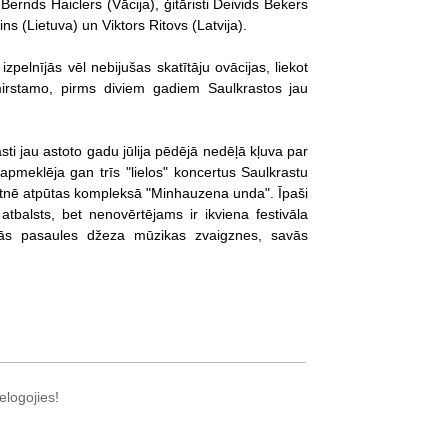
Bernds Haiclers (Vācija), ģitāristi Deivids Bekers
ns (Lietuva) un Viktors Ritovs (Latvija).
elnījās vēl nebijušas skatītāju ovācijas, liekot
mirstamo, pirms diviem gadiem Saulkrastos jau
ti jau astoto gadu jūlija pēdējā nedēļā kļuva par
 apmeklēja gan trīs "lielos" koncertus Saulkrastu
etnē atpūtas kompleksā "Minhauzena unda". Īpaši
balsts, bet nenovērtējams ir ikviena festivāla
ākās pasaules džeza mūzikas zvaigznes, savās
elogojies!