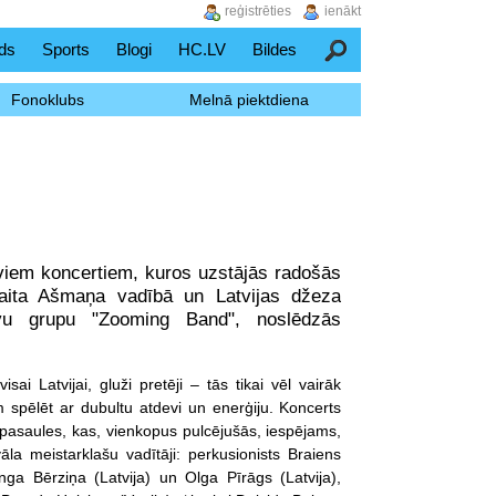
reģistrēties
ienākt
ds
Sports
Blogi
HC.LV
Bildes
Meklēšana
Fonoklubs
Melnā piektdiena
diviem koncertiem, kuros uzstājās radošās
Raita Ašmaņa vadībā un Latvijas džeza
avu grupu "Zooming Band", noslēdzās
sai Latvijai, gluži pretēji – tās tikai vēl vairāk
 spēlēt ar dubultu atdevi un enerģiju. Koncerts
 pasaules, kas, vienkopus pulcējušās, iespējams,
la meistarklašu vadītāji: perkusionists Braiens
ga Bērziņa (Latvija) un Olga Pīrāgs (Latvija),