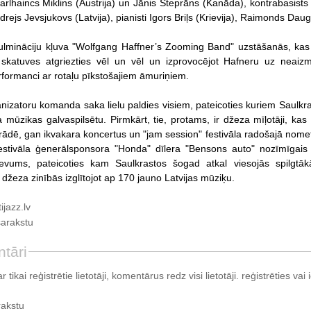
arlhaincs Miklins (Austrija) un Jānis Steprāns (Kanāda), kontrabasists 
drejs Jevsjukovs (Latvija), pianisti Igors Briļs (Krievija), Raimonds Daugi
ulmināciju kļuva "Wolfgang Haffner’s Zooming Band" uzstāšanās, kas izp
skatuves atgriezties vēl un vēl un izprovocējot Hafneru uz neaiz
rformanci ar rotaļu pīkstošajiem āmuriņiem.
nizatoru komanda saka lielu paldies visiem, pateicoties kuriem Saulkras
a mūzikas galvaspilsētu. Pirmkārt, tie, protams, ir džeza mīļotāji, kas
rādē, gan ikvakara koncertus un "jam session" festivāla radošajā nom
stivāla ģenerālsponsora "Honda" dīlera "Bensons auto" nozīmīgais at
 devums, pateicoties kam Saulkrastos šogad atkal viesojās spilgt
džeza zinībās izglītojot ap 170 jauno Latvijas mūziķu.
jazz.lv
sarakstu
tāri
tikai reģistrētie lietotāji, komentārus redz visi lietotāji.
reģistrēties
vai i
rakstu