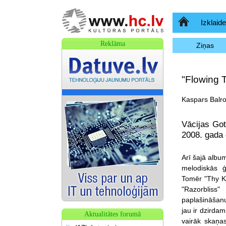
Sākumlapa
Izklaide
Reklāma
Ziņas
"Flowing 
Kaspars Balro
Vācijas Got
2008. gada 
Arī šajā albu
melodiskās ģ
Tomēr "Thy K
"Razorbliss
paplašināšanu
jau ir dzirda
Aktualitātes forumā
vairāk skaņas