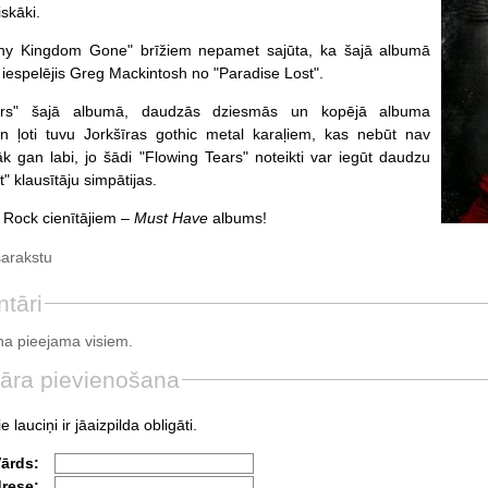
skāki.
Thy Kingdom Gone" brīžiem nepamet sajūta, ka šajā albumā
 iespelējis Greg Mackintosh no "Paradise Lost".
ars" šajā albumā, daudzās dziesmās un kopējā albuma
n ļoti tuvu Jorkšīras gothic metal karaļiem, kas nebūt nav
rāk gan labi, jo šādi "Flowing Tears" noteikti var iegūt daudzu
" klausītāju simpātijas.
 Rock cienītājiem –
Must Have
albums!
sarakstu
tāri
a pieejama visiem.
āra pievienošana
e lauciņi ir jāaizpilda obligāti.
Vārds:
drese: