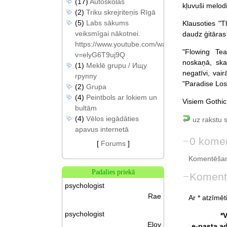
(17)
Autoskolas
kļuvuši melodi
(2)
Triku skrejriteņis Rīgā
(5)
Labs sākums
Klausoties "
veiksmīgai nākotnei.
daudz ģitāras
https://www.youtube.com/watch?
"Flowing Te
v=elyG6T9uj9Q
noskaņā, ska
(1)
Meklē grupu / Ищу
negatīvi, vai
группу
"Paradise Lost
(2)
Grupa
(4)
Peintbols ar lokiem un
Visiem Gothic
bultām
(4)
Vēlos iegādāties
uz rakstu 
apavus internetā
0 komen
[
Forums
]
Komentēšan
Padalies priekā
Koment
psychologist
Rae
Ar * atzīmēti
psychologist
*
Eloy
e-pasta a