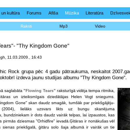
 un kultūra
Forums
Afiša
Mūzika
Literatūra
Dzīvesvei
Raksti
Mp3
Video
Tears"- "Thy Kingdom Gone"
gh, 11.03.2009., 16:43
hic Rock grupa pēc 4 gadu pātraukuma, neskaitot 2007.gad
oktobrī izdeva jaunu studijas albumu "Thy Kingdom Gone".
mā saglabāta
"Flowing Tears"
raksturīgā v
idēja tempa ritmika,
itāras un izteiksmīgais dziedātājas Helen Vogt sniegums.
ingdom Gone" skan daudz smagāk, tumšāk par priekšgājēju-
" (2004), lielāks uzsvars likts uz bungu skanējuma
, bundziniekam ir dots daudz vairāk telpas, lai izpaustos, kas
ms pirmās dziesmas "Orhidfire" ievadā.Ģitāras ir nonākušas vēl
 sienas priekšgalā, ģitāru solo šaja albumā ir vairāk un tie