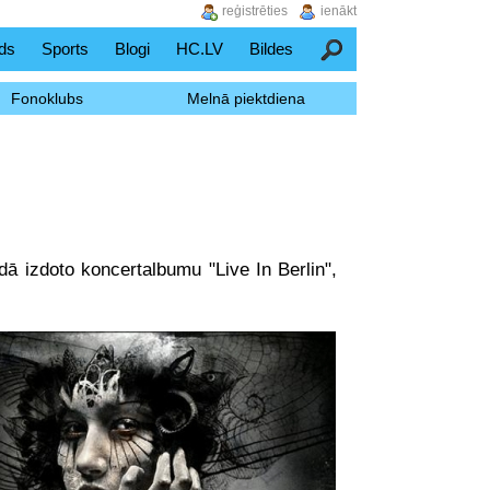
reģistrēties
ienākt
ds
Sports
Blogi
HC.LV
Bildes
Meklēšana
Fonoklubs
Melnā piektdiena
ā izdoto koncertalbumu "Live In Berlin",