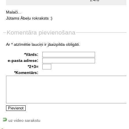
1.478
Malači...
Jūtams
Ābeļu
rokraksts
:)
Komentāra pievienošana
Ar * atzīmētie lauciņi ir jāaizpilda obligāti.
*Vārds:
e-pasta adrese:
*2+3=
*Komentārs:
uz video sarakstu