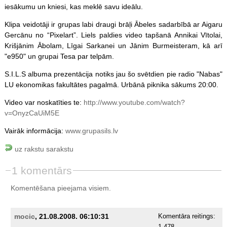
iesākumu un kniesi, kas meklē savu ideālu.
Klipa veidotāji ir grupas labi draugi brāļi Ābeles sadarbībā ar Aigaru
Gercānu no “Pixelart”. Liels paldies video tapšanā Annikai Vītolai,
Krišjānim Ābolam, Līgai Sarkanei un Jānim Burmeisteram, kā arī
"e950" un grupai Tesa par telpām.
S.I.L.S albuma prezentācija notiks jau šo svētdien pie radio "Nabas"
LU ekonomikas fakultātes pagalmā. Urbānā piknika sākums 20:00.
Video var noskatīties te:
http://www.youtube.com/watch?
v=OnyzCaUiM5E
Vairāk informācija:
www.grupasils.lv
uz rakstu sarakstu
1 komentārs
Komentēšana pieejama visiem.
mocic
, 21.08.2008. 06:10:31
Komentāra reitings: