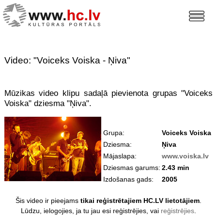
Video: "Voiceks Voiska - Ņiva"
Mūzikas video klipu sadaļā pievienota grupas "Voiceks
Voiska" dziesma "Ņiva".
Grupa:
Voiceks Voiska
Dziesma:
Ņiva
Mājaslapa:
www.voiska.lv
Dziesmas garums:
2.43 min
Izdošanas gads:
2005
Šis video ir pieejams
tikai reģistrētajiem HC.LV lietotājiem
.
Lūdzu, ielogojies, ja tu jau esi reģistrējies, vai
reģistrējies
.