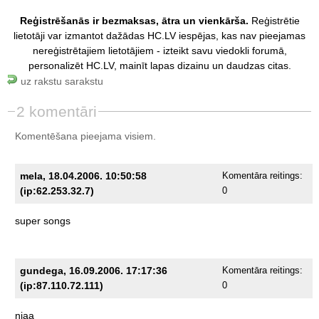
Reģistrēšanās ir bezmaksas, ātra un vienkārša.
Reģistrētie
lietotāji var izmantot dažādas HC.LV iespējas, kas nav pieejamas
nereģistrētajiem lietotājiem - izteikt savu viedokli forumā,
personalizēt HC.LV, mainīt lapas dizainu un daudzas citas.
uz rakstu sarakstu
2 komentāri
Komentēšana pieejama visiem.
mela, 18.04.2006. 10:50:58
Komentāra reitings:
(ip:62.253.32.7)
0
super
songs
gundega, 16.09.2006. 17:17:36
Komentāra reitings:
(ip:87.110.72.111)
0
njaa