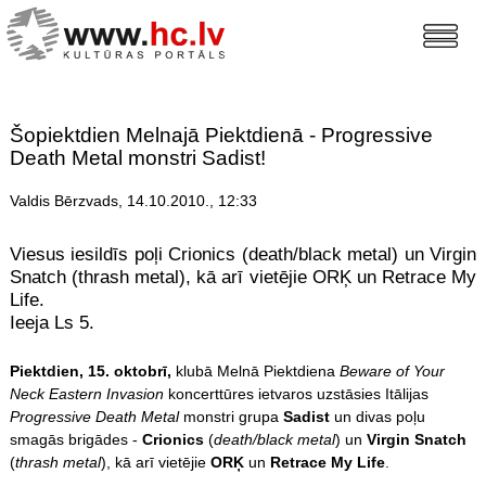
Šopiektdien Melnajā Piektdienā - Progressive
Death Metal monstri Sadist!
Valdis Bērzvads, 14.10.2010., 12:33
Viesus iesildīs poļi Crionics (death/black metal) un Virgin
Snatch (thrash metal), kā arī vietējie ORĶ un Retrace My
Life.
Ieeja Ls 5.
Piektdien, 15. oktobrī,
klubā Melnā Piektdiena
Beware of Your
Neck Eastern Invasion
koncerttūres ietvaros uzstāsies Itālijas
Progressive Death Metal
monstri grupa
Sadist
un divas poļu
smagās brigādes -
Crionics
(
death/black metal
) un
Virgin Snatch
(
thrash metal
), kā arī vietējie
ORĶ
un
Retrace My Life
.