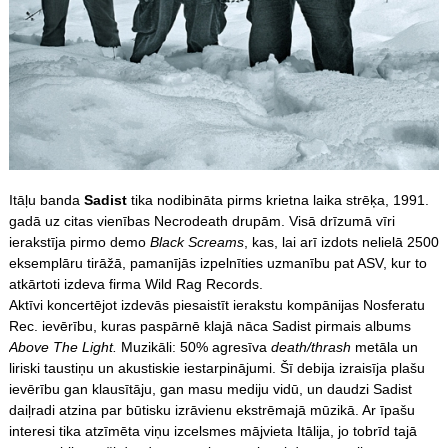
Itāļu banda
Sadist
tika nodibināta pirms krietna laika strēķa, 1991.
gadā uz citas vienības Necrodeath drupām. Visā drīzumā vīri
ierakstīja pirmo demo
Black Screams
, kas, lai arī izdots nelielā 2500
eksemplāru tirāžā, pamanījās izpelnīties uzmanību pat ASV, kur to
atkārtoti izdeva firma Wild Rag Records.
Aktīvi koncertējot izdevās piesaistīt ierakstu kompānijas Nosferatu
Rec. ievērību, kuras paspārnē klajā nāca Sadist pirmais albums
Above The Light.
Muzikāli: 50% agresīva
death/thrash
metāla un
liriski taustiņu un akustiskie iestarpinājumi. Šī debija izraisīja plašu
ievērību gan klausītāju, gan masu mediju vidū, un daudzi Sadist
daiļradi atzina par būtisku izrāvienu ekstrēmajā mūzikā. Ar īpašu
interesi tika atzīmēta viņu izcelsmes mājvieta Itālija, jo tobrīd tajā