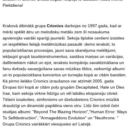
Piektdiena!
Krakovā dibinātā grupa
Crionics
darbojas no 1997.gada, kad ar
mērķi spēlēt ātru un melodisku metālu zem šī nosaukuma
apvienojās vairāki sparīgi jaunieši. Sekoja tipiskie centieni izsisties
un iespēlēties lielajā metālmūzikas pasaulē: demo ieraksti, to
popularizēšanas procesijas, jauni sava skanējuma meklējumi,
iekļaujot grupā taustiņinstrumentus, sastāva maiņas un variācijas,
dalībniekiem nākot un ejot, ierakstu kompāniju savaldzināšana un
fanu dvēseļu savaņģošana savas mūzikas tīklos, veiksmīgi albumi
un to popularizēšana koncertos un turnejās kopā ar citām bandām.
Kā pirmo lielāko Crionics izraušanos var atzīmēt 2005. gada
Eiropas tūri kopā ar citām poļu grupām Decapitated, Hate un Dies
Irae, kam sekoja virkne līdzīgu un vēl labāku ekspansiju citviet.
Tēlaini izsakoties, simfonisms un dzelzsbetons Crionics mūzikā
draudzīgi un dinamiski papildina viens otru. Līdz šim izdoti četri
studijas albumi: "Beyond The Blazing Horizon","Human Error: Ways
To Selfdestruction", "Armageddons Evolution" un "Neuthrone. "
Grupa Crionics vairākkārt viesojusies arī Latvijā.