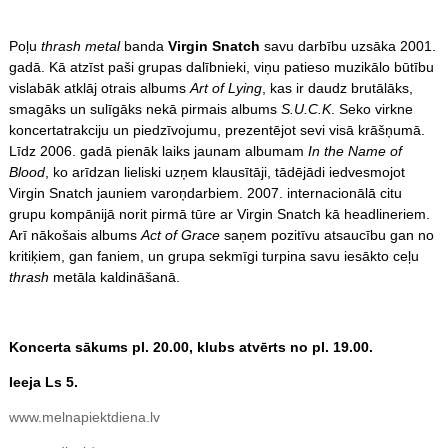
Poļu
thrash metal
banda
Virgin Snatch
savu darbību uzsāka 2001.
gadā. Kā atzīst paši grupas dalībnieki, viņu patieso muzikālo būtību
vislabāk atklāj otrais albums
Art of Lying
, kas ir daudz brutālāks,
smagāks un sulīgāks nekā pirmais albums
S.U.C.K
. Seko virkne
koncertatrakciju un piedzīvojumu, prezentējot sevi visā krāšņumā.
Līdz 2006. gadā pienāk laiks jaunam albumam
In the Name of
Blood
, ko arīdzan lieliski uzņem klausītāji, tādējādi iedvesmojot
Virgin Snatch jauniem varoņdarbiem. 2007. internacionālā citu
grupu kompānijā norit pirmā tūre ar Virgin Snatch kā headlineriem.
Arī nākošais albums
Act of Grace
saņem pozitīvu atsaucību gan no
kritiķiem, gan faniem, un grupa sekmīgi turpina savu iesākto ceļu
thrash
metāla kaldināšanā.
Koncerta sākums pl. 20.00, klubs atvērts no pl. 19.00.
Ieeja Ls 5.
www.melnapiektdiena.lv