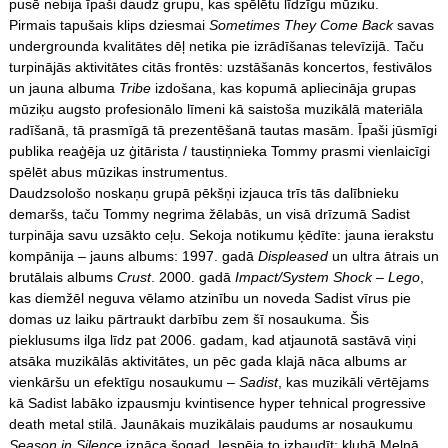
pusē nebija īpaši daudz grupu, kas spēlētu līdzīgu mūziku.
Pirmais tapušais klips dziesmai
Sometimes They Come Back
savas
undergrounda kvalitātes dēļ netika pie izrādīšanas televīzijā. Taču
turpinājās aktivitātes citās frontēs: uzstāšanās koncertos, festivālos
un jauna albuma
Tribe
izdošana, kas kopumā apliecināja grupas
mūziķu augsto profesionālo līmeni kā saistoša muzikālā materiāla
radīšanā, tā prasmīgā tā prezentēšanā tautas masām. Īpaši jūsmīgi
publika reaģēja uz ģitārista / taustiņnieka Tommy prasmi vienlaicīgi
spēlēt abus mūzikas instrumentus.
Daudzsološo noskaņu grupā pēkšņi izjauca trīs tās dalībnieku
demaršs, taču Tommy negrima žēlabās, un visā drīzumā Sadist
turpināja savu uzsākto ceļu. Sekoja notikumu ķēdīte: jauna ierakstu
kompānija – jauns albums: 1997. gadā
Displeased
un ultra ātrais un
brutālais albums
Crust
. 2000. gadā
Impact/System Shock – Lego
,
kas diemžēl neguva vēlamo atzinību un noveda Sadist vīrus pie
domas uz laiku pārtraukt darbību zem šī nosaukuma. Šis
pieklusums ilga līdz pat 2006. gadam, kad atjaunotā sastāvā viņi
atsāka muzikālās aktivitātes, un pēc gada klajā nāca albums ar
vienkāršu un efektīgu nosaukumu –
Sadist
, kas muzikāli vērtējams
kā Sadist labāko izpausmju kvintisence hyper tehnical progressive
death metal stilā. Jaunākais muzikālais paudums ar nosaukumu
Season in Silence
iznāca šogad. Iespēja to izbaudīt: klubā Melnā