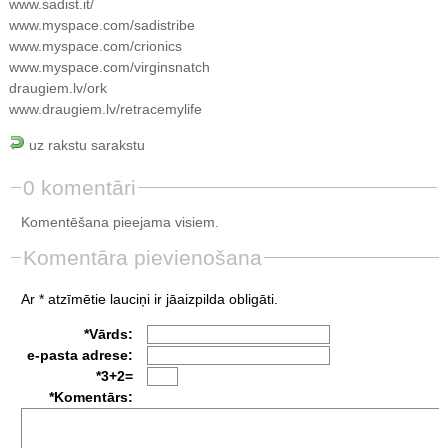
www.sadist.it/
www.myspace.com/sadistribe
www.myspace.com/crionics
www.myspace.com/virginsnatch
draugiem.lv/ork
www.draugiem.lv/retracemylife
uz rakstu sarakstu
0 komentāri
Komentēšana pieejama visiem.
Komentāra pievienošana
Ar * atzīmētie lauciņi ir jāaizpilda obligāti.
*Vārds:
e-pasta adrese:
*3+2=
*Komentārs: