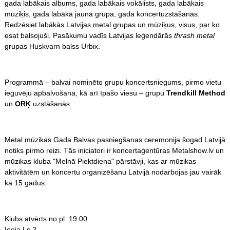
gada labākais albums, gada labākais vokālists, gada labākais
mūziķis, gada labākā jaunā grupa, gada koncertuzstāšanās.
Redzēsiet labākās Latvijas metal grupas un mūziķus, visus, par ko
esat balsojuši. Pasākumu vadīs Latvijas leģendārās
thrash metal
grupas Huskvarn balss Urbix.
Programmā – balvai nominēto grupu koncertsniegums, pirmo vietu
ieguvēju apbalvošana, kā arī īpašo viesu – grupu
Trendkill Method
un
ORĶ
uzstāšanās.
Metal mūzikas Gada Balvas pasniegšanas ceremonija šogad Latvijā
notiks pirmo reizi. Tās iniciatori ir koncertaģentūras Metalshow.lv un
mūzikas kluba "Melnā Piektdiena" pārstāvji, kas ar mūzikas
aktivitātēm un koncertu organizēšanu Latvijā nodarbojas jau vairāk
kā 15 gadus.
Klubs atvērts no pl. 19.00
Ieeja Ls 2