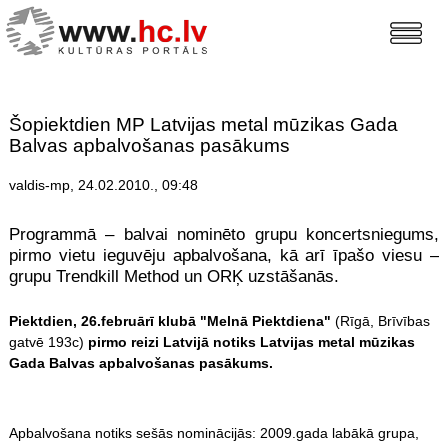
Šopiektdien MP Latvijas metal mūzikas Gada
Balvas apbalvošanas pasākums
valdis-mp, 24.02.2010., 09:48
Programmā – balvai nominēto grupu koncertsniegums,
pirmo vietu ieguvēju apbalvošana, kā arī īpašo viesu –
grupu Trendkill Method un ORĶ uzstāšanās.
Piektdien, 26.februārī klubā "Melnā Piektdiena"
(Rīgā, Brīvības
gatvē 193c)
pirmo reizi Latvijā notiks Latvijas metal mūzikas
Gada Balvas apbalvošanas pasākums.
Apbalvošana notiks sešās nominācijās: 2009.gada labākā grupa,