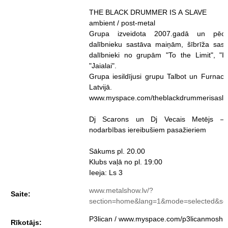
THE BLACK DRUMMER IS A SLAVE
ambient / post-metal
Grupa izveidota 2007.gadā un pēc
dalībnieku sastāva maiņām, šībrīža sastā
dalībnieki no grupām "To the Limit", "In
"Jaialai".
Grupa iesildījusi grupu Talbot un Furnac
Latvijā.
www.myspace.com/theblackdrummerisasl
Dj Scarons un Dj Vecais Metējs – 
nodarbības iereibušiem pasažieriem
Sākums pl. 20.00
Klubs vaļā no pl. 19:00
Ieeja: Ls 3
www.metalshow.lv/?
Saite:
section=home&lang=1&mode=selected&se
P3lican / www.myspace.com/p3licanmosh
Rīkotājs: