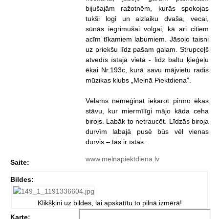
bijušajām ražotnēm, kurās spokojas
tukši logi un aizlaiku dvaša, vecai,
sūnās iegrimušai volgai, kā ari citiem
acīm tīkamiem labumiem. Jāsoļo taisni
uz priekšu līdz pašam galam. Strupceļš
atvedīs īstajā vietā - līdz baltu ķieģeļu
ēkai Nr.193c, kurā savu mājvietu radis
mūzikas klubs „Melnā Piektdiena”.
Vēlams nemēģināt iekarot pirmo ēkas
stāvu, kur miermīlīgi mājo kāda ceha
birojs. Labāk to netraucēt. Līdzās biroja
durvīm labajā pusē būs vēl vienas
durvis – tās ir īstās.
www.melnapiektdiena.lv
Saite:
Bildes:
Klikšķini uz bildes, lai apskatītu to pilnā izmērā!
Karte: