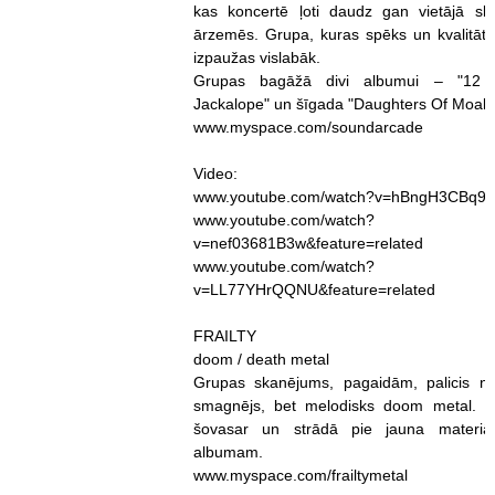
kas koncertē ļoti daudz gan vietājā sk
ārzemēs. Grupa, kuras spēks un kvalitāte
izpaužas vislabāk.
Grupas bagāžā divi albumui – "12
Jackalope" un šīgada "Daughters Of Moale
www.myspace.com/soundarcade
Video:
www.youtube.com/watch?v=hBngH3CBq9
www.youtube.com/watch?
v=nef03681B3w&feature=related
www.youtube.com/watch?
v=LL77YHrQQNU&feature=related
FRAILTY
doom / death metal
Grupas skanējums, pagaidām, palicis n
smagnējs, bet melodisks doom metal. I
šovasar un strādā pie jauna materiāl
albumam.
www.myspace.com/frailtymetal