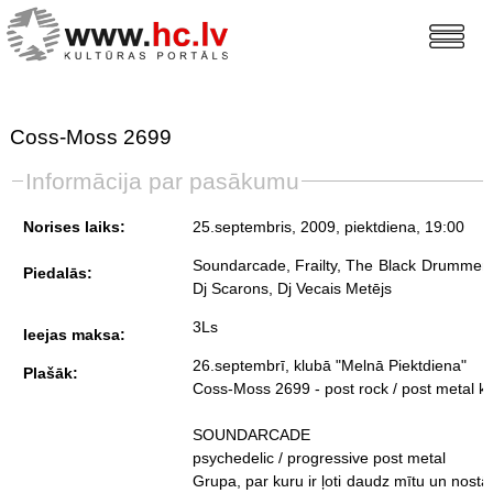
Coss-Moss 2699
Informācija par pasākumu
Norises laiks:
25.septembris, 2009, piektdiena
, 19:00
Soundarcade, Frailty, The Black Drummer Is A Slave,
Piedalās:
Dj Scarons, Dj Vecais Metējs
3Ls
Ieejas maksa:
26.septembrī, klubā "Melnā Piektdiena"
Plašāk:
Coss-Moss 2699 - post rock / post metal k
SOUNDARCADE
psychedelic / progressive post metal
Grupa, par kuru ir ļoti daudz mītu un nostā