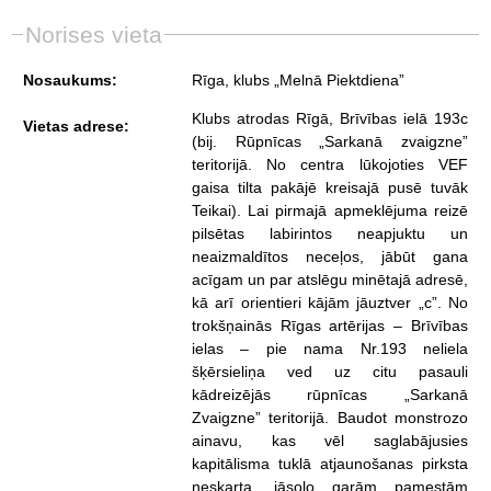
Norises vieta
Nosaukums:
Rīga, klubs „Melnā Piektdiena”
Klubs atrodas Rīgā, Brīvības ielā 193c
Vietas adrese:
(bij. Rūpnīcas „Sarkanā zvaigzne”
teritorijā. No centra lūkojoties VEF
gaisa tilta pakājē kreisajā pusē tuvāk
Teikai). Lai pirmajā apmeklējuma reizē
pilsētas labirintos neapjuktu un
neaizmaldītos neceļos, jābūt gana
acīgam un par atslēgu minētajā adresē,
kā arī orientieri kājām jāuztver „c”. No
trokšņainās Rīgas artērijas – Brīvības
ielas – pie nama Nr.193 neliela
šķērsieliņa ved uz citu pasauli
kādreizējās rūpnīcas „Sarkanā
Zvaigzne” teritorijā. Baudot monstrozo
ainavu, kas vēl saglabājusies
kapitālisma tuklā atjaunošanas pirksta
neskarta, jāsoļo garām pamestām