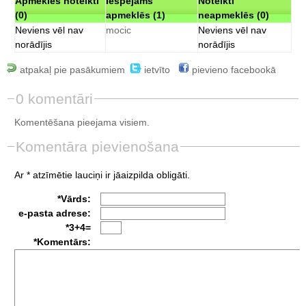
Apmeklēs noteikti
Iespējams
Noteikti
(0)
apmeklēs (1)
neapmeklēs (0)
Neviens vēl nav
mocic
Neviens vēl nav
norādījis
norādījis
atpakaļ pie pasākumiem
ietvīto
pievieno facebookā
0 komentāri
Komentēšana pieejama visiem.
Komentāra pievienošana
Ar * atzīmētie lauciņi ir jāaizpilda obligāti.
*Vārds:
e-pasta adrese:
*3+4=
*Komentārs: