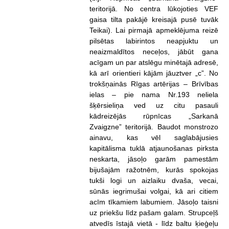
teritorijā. No centra lūkojoties VEF
gaisa tilta pakājē kreisajā pusē tuvāk
Teikai). Lai pirmajā apmeklējuma reizē
pilsētas labirintos neapjuktu un
neaizmaldītos neceļos, jābūt gana
acīgam un par atslēgu minētajā adresē,
kā arī orientieri kājām jāuztver „c”. No
trokšņainās Rīgas artērijas – Brīvības
ielas – pie nama Nr.193 neliela
šķērsieliņa ved uz citu pasauli
kādreizējās rūpnīcas „Sarkanā
Zvaigzne” teritorijā. Baudot monstrozo
ainavu, kas vēl saglabājusies
kapitālisma tuklā atjaunošanas pirksta
neskarta, jāsoļo garām pamestām
bijušajām ražotnēm, kurās spokojas
tukši logi un aizlaiku dvaša, vecai,
sūnās iegrimušai volgai, kā ari citiem
acīm tīkamiem labumiem. Jāsoļo taisni
uz priekšu līdz pašam galam. Strupceļš
atvedīs īstajā vietā - līdz baltu ķieģeļu