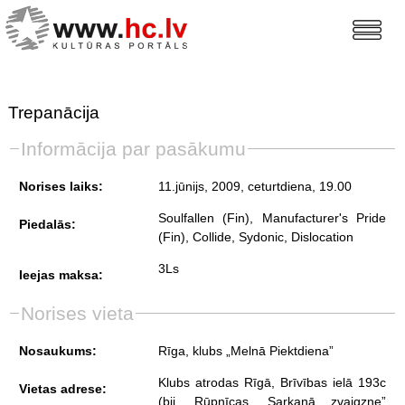
Trepanācija
Informācija par pasākumu
Norises laiks:
11.jūnijs, 2009, ceturtdiena
, 19.00
Soulfallen (Fin), Manufacturer's Pride
Piedalās:
(Fin), Collide, Sydonic, Dislocation
3Ls
Ieejas maksa:
Norises vieta
Nosaukums:
Rīga, klubs „Melnā Piektdiena”
Klubs atrodas Rīgā, Brīvības ielā 193c
Vietas adrese:
(bij. Rūpnīcas „Sarkanā zvaigzne”