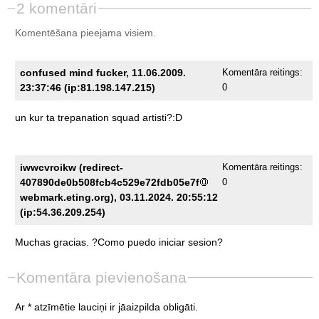
2 komentāri
Komentēšana pieejama visiem.
confused mind fucker, 11.06.2009.
Komentāra reitings:
23:37:46 (ip:81.198.147.215)
0
un
kur
ta
trepanation
squad
artisti?:D
iwwcvroikw (redirect-
Komentāra reitings:
407890de0b508fcb4c529e72fdb05e7f
0
webmark.eting.org), 03.11.2024. 20:55:12
(ip:54.36.209.254)
Muchas
gracias.
?Como
puedo
iniciar
sesion?
Komentāra pievienošana
Ar * atzīmētie lauciņi ir jāaizpilda obligāti.