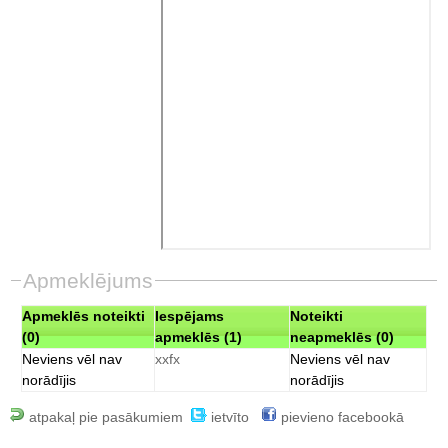
Apmeklējums
Apmeklēs noteikti
Iespējams
Noteikti
(0)
apmeklēs (1)
neapmeklēs (0)
Neviens vēl nav
xxfx
Neviens vēl nav
norādījis
norādījis
atpakaļ pie pasākumiem
ietvīto
pievieno facebookā