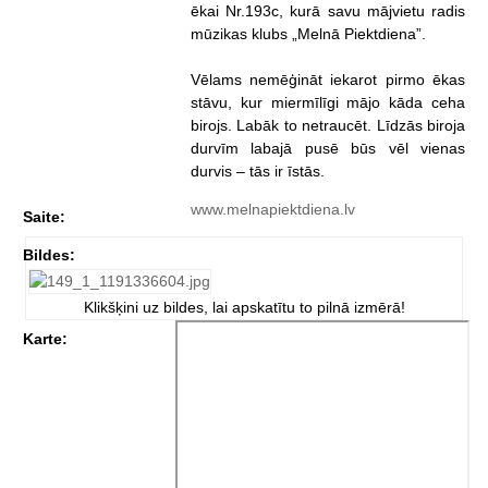
ēkai Nr.193c, kurā savu mājvietu radis
mūzikas klubs „Melnā Piektdiena”.
Vēlams nemēģināt iekarot pirmo ēkas
stāvu, kur miermīlīgi mājo kāda ceha
birojs. Labāk to netraucēt. Līdzās biroja
durvīm labajā pusē būs vēl vienas
durvis – tās ir īstās.
www.melnapiektdiena.lv
Saite:
Bildes:
Klikšķini uz bildes, lai apskatītu to pilnā izmērā!
Karte: