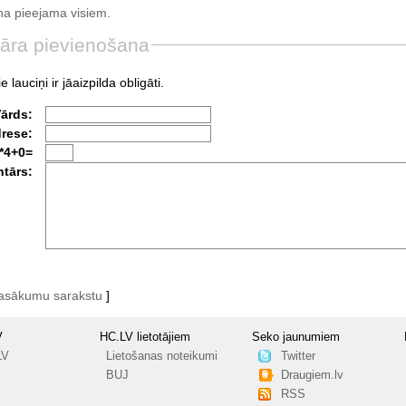
a pieejama visiem.
āra pievienošana
e lauciņi ir jāaizpilda obligāti.
Vārds:
drese:
*4+0=
tārs:
pasākumu sarakstu
]
V
HC.LV lietotājiem
Seko jaunumiem
LV
Lietošanas noteikumi
Twitter
BUJ
Draugiem.lv
RSS