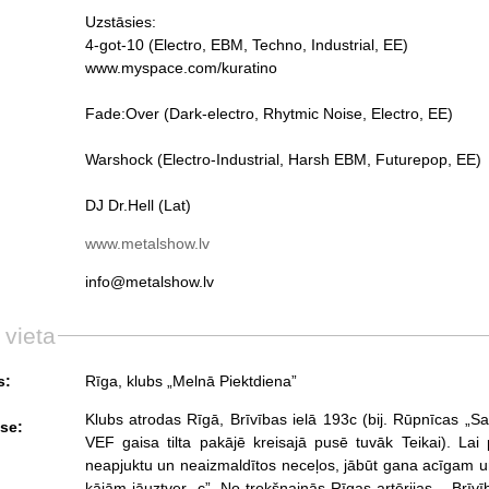
Uzstāsies:
4-got-10 (Electro, EBM, Techno, Industrial, EE)
www.myspace.com/kuratino
Fade:Over (Dark-electro, Rhytmic Noise, Electro, EE)
Warshock (Electro-Industrial, Harsh EBM, Futurepop, EE)
DJ Dr.Hell (Lat)
www.metalshow.lv
info@metalshow.lv
 vieta
s:
Rīga, klubs „Melnā Piektdiena”
Klubs atrodas Rīgā, Brīvības ielā 193c (bij. Rūpnīcas „Sar
se:
VEF gaisa tilta pakājē kreisajā pusē tuvāk Teikai). Lai 
neapjuktu un neaizmaldītos neceļos, jābūt gana acīgam un 
kājām jāuztver „c”. No trokšņainās Rīgas artērijas – Brīvī