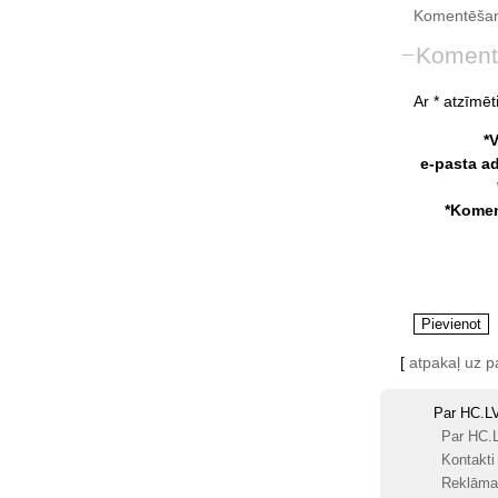
Komentēšan
Koment
Ar * atzīmēti
*
e-pasta a
*Komen
[
atpakaļ uz 
Par HC.L
Par HC.
Kontakti
Reklāma