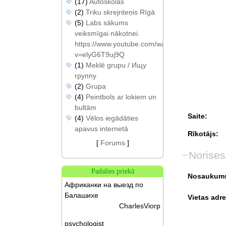
(17)
Autoskolas
(2)
Triku skrejriteņis Rīgā
(5)
Labs sākums
veiksmīgai nākotnei.
https://www.youtube.com/watch?
v=elyG6T9uj9Q
(1)
Meklē grupu / Ищу
группу
(2)
Grupa
(4)
Peintbols ar lokiem un
bultām
Saite:
(4)
Vēlos iegādāties
apavus internetā
Rīkotājs:
[
Forums
]
Norises
Padalies priekā
Nosaukum
Африканки на выезд по
Балашихе
Vietas adre
CharlesViorp
psychologist