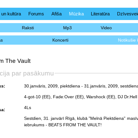
 un kultūra
Forums
Afiša
Mūzika
Literatūra
Dzīvesvei
Raksti
Mp3
Video
as
Koncerti
Notikušie 
m The Vault
cija par pasākumu
ks:
30.janvāris, 2009, piektdiena
- 31.janvāris, 2009, sestdien
4-got-10 (EE), Fade:Over (EE), Warshock (EE), DJ Dr.Hell
4Ls
sa:
Sestdien, 31. janvārī Rīgā, klubā "Melnā Piektdiena" masīvs
iebrukums - BEATS FROM THE VAULT!