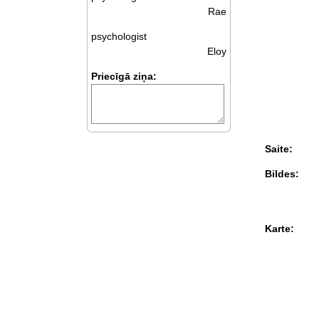
Rae
psychologist
Eloy
Priecīgā ziņa:
Saite:
Bildes:
Karte: