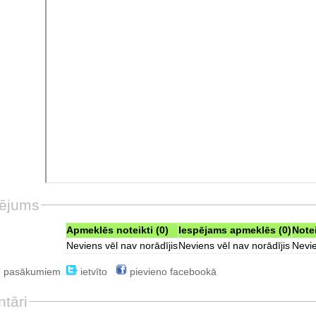
ējums
Apmeklēs noteikti (0)
Iespējams apmeklēs (0)
Note
Neviens vēl nav norādījis
Neviens vēl nav norādījis
Nevie
e pasākumiem
ietvīto
pievieno facebookā
tāri