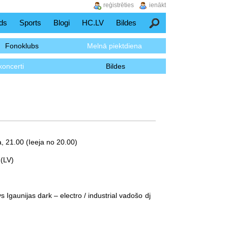
reģistrēties
ienākt
ds
Sports
Blogi
HC.LV
Bildes
Meklēšana
Fonoklubs
Melnā piektdiena
koncerti
Bildes
a
, 21.00 (Ieeja no 20.00)
 (LV)
 Igaunijas dark – electro / industrial vadošo dj