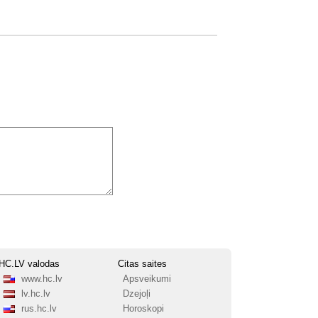
HC.LV valodas
Citas saites
www.hc.lv
Apsveikumi
lv.hc.lv
Dzejoļi
rus.hc.lv
Horoskopi