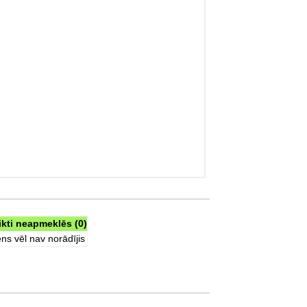
ikti neapmeklēs (0)
ns vēl nav norādījis