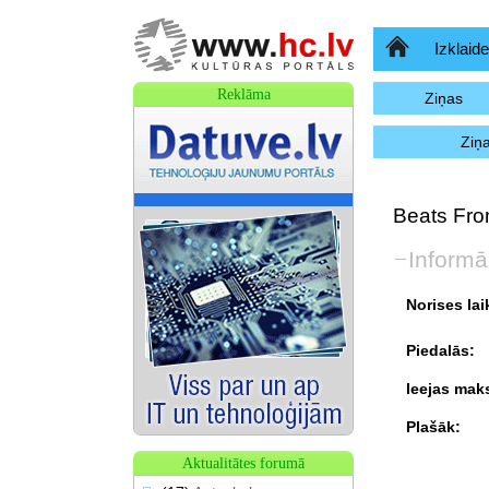
Sākumlapa
Izklaide
Reklāma
Ziņas
Ziņ
Beats Fro
Informā
Norises lai
Piedalās:
Ieejas mak
Plašāk:
Aktualitātes forumā