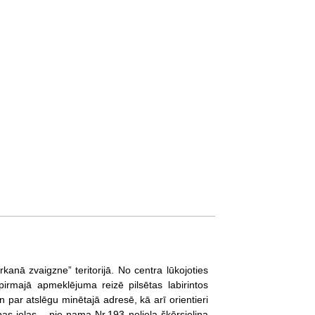
kanā zvaigzne” teritorijā. No centra lūkojoties
pirmajā apmeklējuma reizē pilsētas labirintos
par atslēgu minētajā adresē, kā arī orientieri
bas ielas – pie nama Nr.193 neliela šķērsieliņa