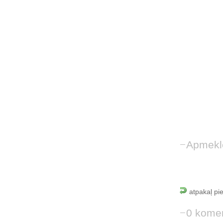
Apmekl
atpakaļ pi
0 komen