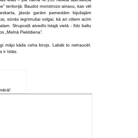
e” teritorijā. Baudot monstrozo ainavu, kas vēl
 neskarta, jāsoļo garām pamestām bijušajām
ai, sūnās iegrimušai volgai, kā ari citiem acīm
am. Strupceļš atvedīs īstajā vietā - līdz baltu
ubs „Melnā Piektdiena”.
gi mājo kāda ceha birojs. Labāk to netraucēt.
 ir īstās.
zmērā!