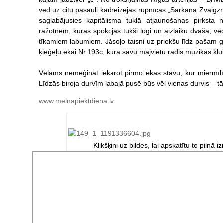
ved uz citu pasauli kādreizējās rūpnīcas „Sarkanā Zvaigzn
saglabājusies kapitālisma tuklā atjaunošanas pirksta
ražotnēm, kurās spokojas tukši logi un aizlaiku dvaša, vec
tīkamiem labumiem. Jāsoļo taisni uz priekšu līdz pašam gal
ķieģeļu ēkai Nr.193c, kurā savu mājvietu radis mūzikas kl
Vēlams nemēģināt iekarot pirmo ēkas stāvu, kur miermīlī
Līdzās biroja durvīm labajā pusē būs vēl vienas durvis – tās
www.melnapiektdiena.lv
Klikšķini uz bildes, lai apskatītu to pilnā i