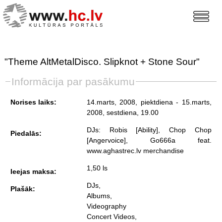
"Theme AltMetalDisco. Slipknot + Stone Sour"
Informācija par pasākumu
Norises laiks:
14.marts, 2008, piektdiena
- 15.marts,
2008, sestdiena
, 19.00
DJs: Robis [Ability], Chop Chop
Piedalās:
[Angervoice], Go666a feat.
www.aghastrec.lv merchandise
1,50 ls
Ieejas maksa:
DJs,
Plašāk:
Albums,
Videography
Concert Videos,