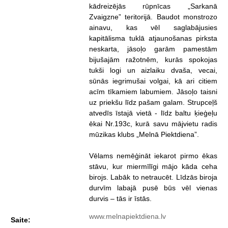
kādreizējās rūpnīcas „Sarkanā
Zvaigzne” teritorijā. Baudot monstrozo
ainavu, kas vēl saglabājusies
kapitālisma tuklā atjaunošanas pirksta
neskarta, jāsoļo garām pamestām
bijušajām ražotnēm, kurās spokojas
tukši logi un aizlaiku dvaša, vecai,
sūnās iegrimušai volgai, kā ari citiem
acīm tīkamiem labumiem. Jāsoļo taisni
uz priekšu līdz pašam galam. Strupceļš
atvedīs īstajā vietā - līdz baltu ķieģeļu
ēkai Nr.193c, kurā savu mājvietu radis
mūzikas klubs „Melnā Piektdiena”.
Vēlams nemēģināt iekarot pirmo ēkas
stāvu, kur miermīlīgi mājo kāda ceha
birojs. Labāk to netraucēt. Līdzās biroja
durvīm labajā pusē būs vēl vienas
durvis – tās ir īstās.
www.melnapiektdiena.lv
Saite: