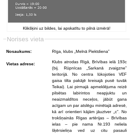
Klikšķini uz bildes, lai apskatītu to pilnā izmērā!
Norises vieta
Nosaukums:
Rīga, klubs „Melnā Piektdiena”
Klubs atrodas Rīgā, Brīvības ielā 193c
Vietas adrese:
(bij. Rūpnīcas „Sarkanā zvaigzne”
teritorijā. No centra lūkojoties VEF
gaisa tilta pakājē kreisajā pusē tuvāk
Teikai). Lai pirmajā apmeklējuma reizē
pilsētas labirintos neapjuktu un
neaizmaldītos neceļos, jābūt gana
acīgam un par atslēgu minētajā adresē,
kā arī orientieri kājām jāuztver „c”. No
trokšņainās Rīgas artērijas – Brīvības
ielas – pie nama Nr.193 neliela
šķērsieliņa ved uz citu pasauli