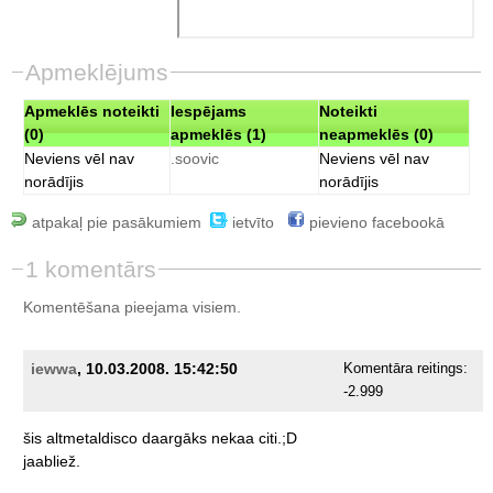
Apmeklējums
Apmeklēs noteikti
Iespējams
Noteikti
(0)
apmeklēs (1)
neapmeklēs (0)
Neviens vēl nav
.soovic
Neviens vēl nav
norādījis
norādījis
atpakaļ pie pasākumiem
ietvīto
pievieno facebookā
1 komentārs
Komentēšana pieejama visiem.
iewwa
, 10.03.2008. 15:42:50
Komentāra reitings:
-2.999
šis
altmetaldisco
daargāks
nekaa
citi.;D
jaabliež.