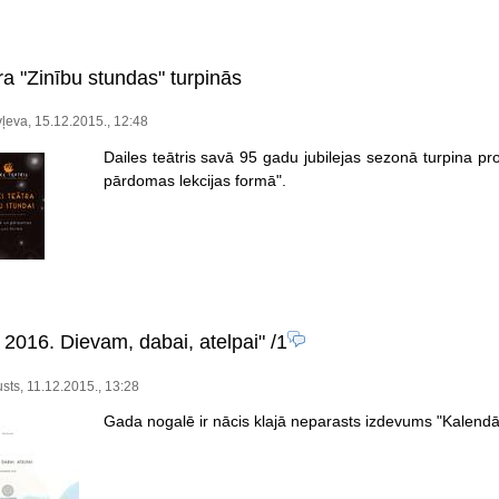
ra "Zinību stundas" turpinās
ļeva, 15.12.2015., 12:48
Dailes teātris savā 95 gadu jubilejas sezonā turpina pr
pārdomas lekcijas formā".
 2016. Dievam, dabai, atelpai"
/1
sts, 11.12.2015., 13:28
Gada nogalē ir nācis klajā neparasts izdevums "Kalendār