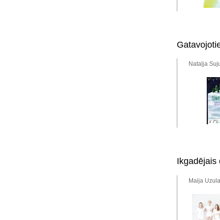
Gatavojoti
Nataļja Suj
Ikgadējais 
Maija Uzula