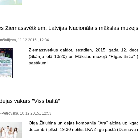
es Ziemassvētkiem, Latvijas Nacionālais mākslas muzej
unšalijeva, 11.12.2015., 12:34
Ziemassvētkus gaidot, sestdien, 2015. gada 12. dec
(Skārņu ielā 10/20) un Mākslas muzejā "Rīgas Birža"
pasākumi.
dejas vakars "Viss baltā"
-Petrovska, 10.12.2015., 12:53
Olga Žitluhina un dejas kompānija "Ārā" aicina uz ikga
decembrī plkst. 19.30 notiks LKA Zirgu pastā (Dzirnavu i