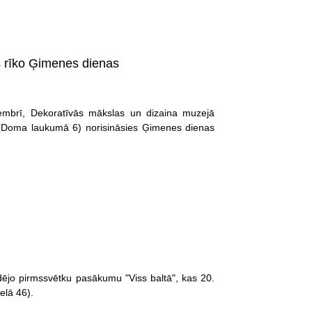
s rīko Ģimenes dienas
embrī, Dekoratīvās mākslas un dizaina muzejā
 (Doma laukumā 6) norisināsies Ģimenes dienas
dējo pirmssvētku pasākumu "Viss baltā", kas 20.
elā 46).