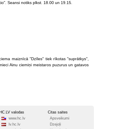
o". Seansi notiks plkst. 18.00 un 19.15.
ema maiznīcā "Dzīles" tiek rīkotas "suprātkys",
mnieci Ainu ciemiņi meistaros puzurus un gatavos
HC.LV valodas
Citas saites
www.hc.lv
Apsveikumi
lv.hc.lv
Dzejoļi