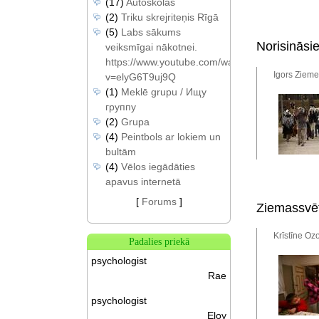
(17)
Autoskolas
(2)
Triku skrejriteņis Rīgā
(5)
Labs sākums
Norisināsi
veiksmīgai nākotnei.
https://www.youtube.com/watch?
Igors Zieme
v=elyG6T9uj9Q
(1)
Meklē grupu / Ищу
группу
(2)
Grupa
(4)
Peintbols ar lokiem un
bultām
(4)
Vēlos iegādāties
apavus internetā
[
Forums
]
Ziemassvēt
Krīstīne Oz
Padalies priekā
psychologist
Rae
psychologist
Eloy