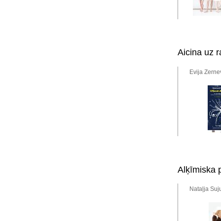
Aicina uz 
Evija Zerne
Alķīmiska 
Nataļja Suj