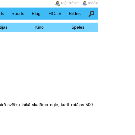
reģistrēties
ienākt
ds
Sports
Blogi
HC.LV
Bildes
Meklēšana
ijas
Kino
Spēles
rā svētku laikā skatāma egle, kurā rotājas 500