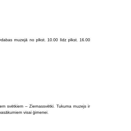
vdabas muzejā no plkst. 10.00 līdz plkst. 16.00
jiem svētkiem – Ziemassvētki. Tukuma muzejs ir
pasākumiem visai ģimenei.