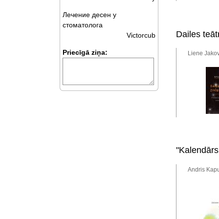
Лечение десен у
стоматолога
Dailes teāt
Victorcub
Priecīgā ziņa:
Liene Jakov
"Kalendārs
Andris Kapu