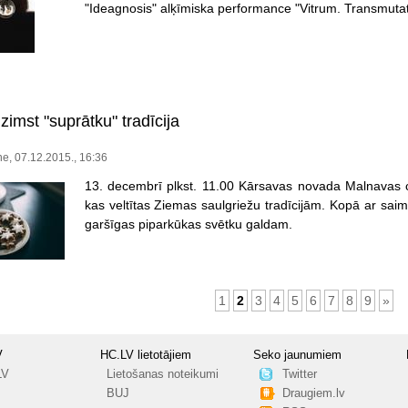
"Ideagnosis" alķīmiska performance "Vitrum. Transmutati
zimst "suprātku" tradīcija
e, 07.12.2015., 16:36
13. decembrī plkst. 11.00 Kārsavas novada Malnavas ci
kas veltītas Ziemas saulgriežu tradīcijām. Kopā ar sai
garšīgas piparkūkas svētku galdam.
1
2
3
4
5
6
7
8
9
»
V
HC.LV lietotājiem
Seko jaunumiem
LV
Lietošanas noteikumi
Twitter
BUJ
Draugiem.lv