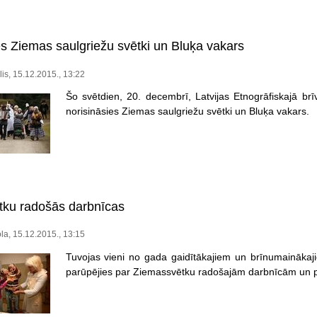
es Ziemas saulgriežu svētki un Bluķa vakars
lis, 15.12.2015., 13:22
Šo svētdien, 20. decembrī, Latvijas Etnogrāfiskajā brī
norisināsies Ziemas saulgriežu svētki un Bluķa vakars.
ku radošās darbnīcas
ola, 15.12.2015., 13:15
Tuvojas vieni no gada gaidītākajiem un brīnumaināka
parūpējies par Ziemassvētku radošajām darbnīcām un 