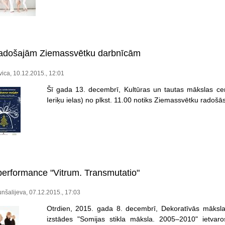
radošajām Ziemassvētku darbnīcām
vica, 10.12.2015., 12:01
Šī gada 13. decembrī, Kultūras un tautas mākslas cent
Ieriķu ielas) no plkst. 11.00 notiks Ziemassvētku rado
performance "Vitrum. Transmutatio"
unšalijeva, 07.12.2015., 17:03
Otrdien, 2015. gada 8. decembrī, Dekoratīvās māksla
izstādes "Somijas stikla māksla. 2005–2010" ietvaro