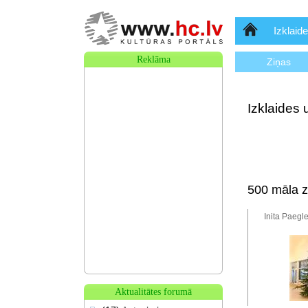
Sākumlapa
Izklaide
Reklāma
Ziņas
Izklaides 
500 māla z
Inita Paegl
Aktualitātes forumā