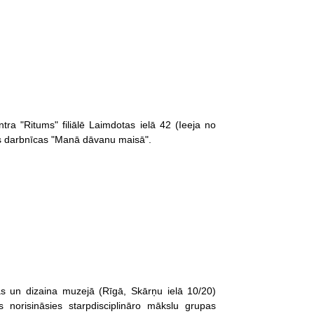
ra "Ritums" filiālē Laimdotas ielā 42 (Ieeja no
šās darbnīcas "Manā dāvanu maisā".
s un dizaina muzejā (Rīgā, Skārņu ielā 10/20)
s norisināsies starpdisciplināro mākslu grupas