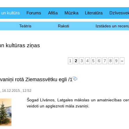
 un kultūra
Forums
Afiša
Mūzika
Literatūra
Dzīvesvei
Teātris
Raksti
Izstādes un recenz
un kultūras ziņas
1
2
3
4
5
6
7
8
9
»
vaniņi rotā Ziemassvētku egli
/1
e, 16.12.2015., 12:52
Šogad Līvānos, Latgales mākslas un amatniecības cent
veidoti un apgleznoti māla zvaniņi.