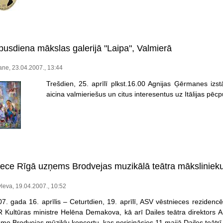
cpusdiena mākslas galerijā "Laipa", Valmierā
ne, 23.04.2007., 13:44
Trešdien, 25. aprīlī plkst.16.00 Agnijas Ģērmanes izstād
aicina valmieriešus un citus interesentus uz Itālijas pēc
ece Rīgā uzņems Brodvejas muzikālā teātra māksliniek
leva, 19.04.2007., 10:52
7. gada 16. aprīlis – Ceturtdien, 19. aprīlī, ASV vēstnieces rezidenc
LR Kultūras ministre Helēna Demakova, kā arī Dailes teātra direktors 
mo Brodvejas mūziklu koncertu, kas norisināsies 11.maijā Dailes teātrī