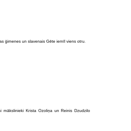
gas ģimenes un slavenais Gēte iemīl viens otru.
i mākslinieki Krista Ozoliņa un Reinis Dzudzilo