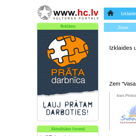
Sākumlapa
Izklaide
Reklāma
Ziņas
Izklaides 
Zem "Vasar
Ivars Pirvic
Aktualitātes forumā