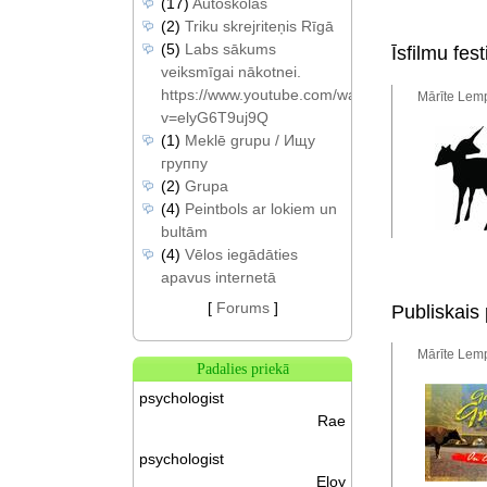
(17)
Autoskolas
(2)
Triku skrejriteņis Rīgā
(5)
Labs sākums
Īsfilmu fe
veiksmīgai nākotnei.
https://www.youtube.com/watch?
Mārīte Lemp
v=elyG6T9uj9Q
(1)
Meklē grupu / Ищу
группу
(2)
Grupa
(4)
Peintbols ar lokiem un
bultām
(4)
Vēlos iegādāties
apavus internetā
[
Forums
]
Publiskais
Mārīte Lemp
Padalies priekā
psychologist
Rae
psychologist
Eloy