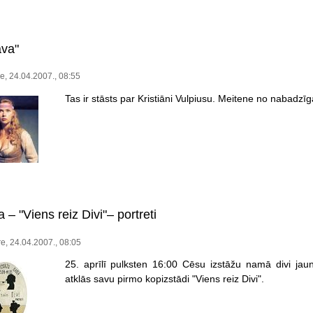
ava"
e, 24.04.2007., 08:55
Tas ir stāsts par Kristiāni Vulpiusu. Meitene no nabadzī
 – "Viens reiz Divi"– portreti
e, 24.04.2007., 08:05
25. aprīlī pulksten 16:00 Cēsu izstāžu namā divi jaun
atklās savu pirmo kopizstādi "Viens reiz Divi".