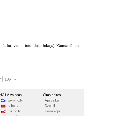
(mūzika, video, foto, deja, lekcija) "Gamardžoba,
4
185
»
HC.LV valodas
Citas saites
www.hc.lv
Apsveikumi
lv.hc.lv
Dzejoļi
rus.hc.lv
Horoskopi