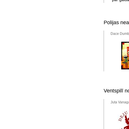
Polijas nea
Dace Dumbr
Ventspilī n
Juta Vanaga