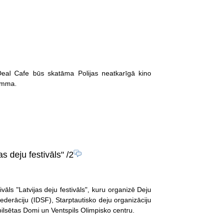
 Deal Cafe būs skatāma Polijas neatkarīgā kino
ramma.
as deju festivāls"
/2
ivāls "Latvijas deju festivāls", kuru organizē Deju
ederāciju (IDSF), Starptautisko deju organizāciju
pilsētas Domi un Ventspils Olimpisko centru.