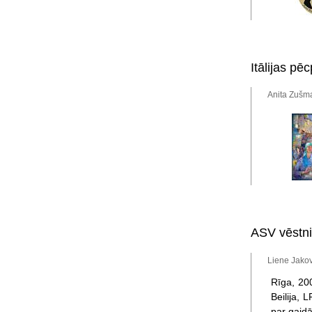
Itālijas pē
Anita Zušma
ASV vēstni
Liene Jakov
Rīga, 200
Beilija, 
par gaidā