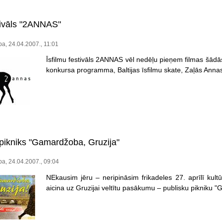
stivāls "2ANNAS"
a, 24.04.2007., 11:01
Īsfilmu festivāls 2ANNAS vēl nedēļu pieņem filmas šād
konkursa programma, Baltijas īsfilmu skate, Zaļās Ann
 pikniks "Gamardžoba, Gruzija"
a, 24.04.2007., 09:04
NEkausim jēru – neripināsim frikadeles 27. aprīlī kult
aicina uz Gruzijai veltītu pasākumu – publisku pikniku 