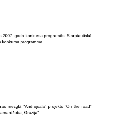
ās 2007. gada konkursa programās: Starptautiskā
as konkursa programma.
ūras mezglā "Andrejsala" projekts "On the road"
"Gamardžoba, Gruzija".