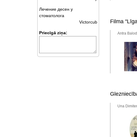
Лечение десен у
стоматолога
Filma "Līg
Victorcub
Priecīgā ziņa:
Antra Balod
Glezniecība
Una Dimiter