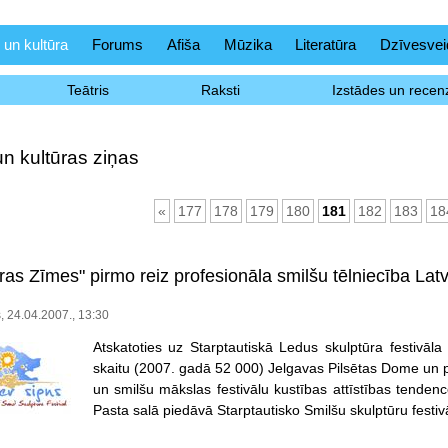
 un kultūra
Forums
Afiša
Mūzika
Literatūra
Dzīvesvei
Teātris
Raksti
Izstādes un recenz
un kultūras ziņas
«
177
178
179
180
181
182
183
18
as Zīmes" pirmo reiz profesionāla smilšu tēlniecība Latv
s, 24.04.2007., 13:30
Atskatoties uz Starptautiskā Ledus skulptūra festivā
skaitu (2007. gadā 52 000) Jelgavas Pilsētas Dome un pa
un smilšu mākslas festivālu kustības attīstības tendencē
Pasta salā piedāvā Starptautisko Smilšu skulptūru festi