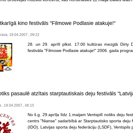
tkarīgā kino festivāls "Filmowe Podlasie atakuje!"
ava, 19.04.2007., 09:22
28. un 29. aprīlī plkst. 17:00 kultūras mezglā Dirty
festivāla "Filmowe Podlasie atakuje!" 2006. gada prog
otiks pasaulē atzītais starptautiskais deju festivāls "Latvij
 , 19.04.2007., 06:15
No š.g. 29.aprīļa līdz 1.maijam Ventspilī notiks deju fest
centrs "Nianse" sadarbībā ar Starptautisko sporta deju f
(IDO), Latvijas sporta deju federāciju (LSDF), Ventspils 