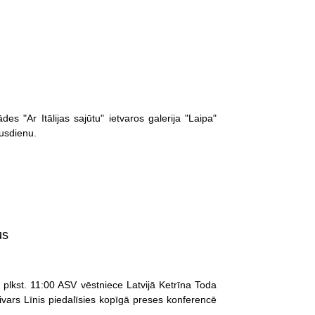
es "Ar Itālijas sajūtu" ietvaros galerija "Laipa"
pusdienu.
us
ē plkst. 11:00 ASV vēstniece Latvijā Ketrīna Toda
Aivars Līnis piedalīsies kopīgā preses konferencē
.