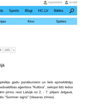
reģistrēties
ienākt
ds
Sports
Blogi
HC.LV
Bildes
Meklēšana
ijas
Kino
Spēles
4
185
»
ijā
la pēdējo gadu panākumiem un lielo apmeklētāju
švaldības aģentūra "Kultūra", sekojot līdz ledus
m pirmo reizi Latvijā no 2. - 7. jūlijam Jelgavā,
vālu "Summer signs" (Vasaras zīmes).