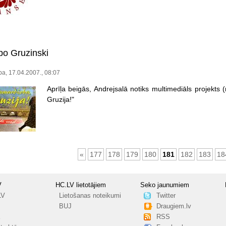
po Gruzinski
a, 17.04.2007., 08:07
Aprīļa beigās, Andrejsalā notiks multimediāls projekts 
Gruzija!"
«
177
178
179
180
181
182
183
18
V
HC.LV lietotājiem
Seko jaunumiem
LV
Lietošanas noteikumi
Twitter
BUJ
Draugiem.lv
RSS