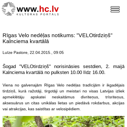
Rīgas Velo nedēļas notikums: "VELOtirdziņš"
Kalnciema kvartālā
Luīze Pastore, 22.04.2015., 09:05
Šogad "VELOtirdziņš" norisināsies sestdien, 2. maijā
Kalnciema kvartālā no pulksten 10.00 līdz 16.00.
Viena no galvenajām Rīgas Velo nedēļas tradīcijām ir ikgadējais
tirdziņš, kurā ražotāji, tirgotāji un meistari no visas Latvijas izliek
apmeklētāju apskatei neskaitāmus divriteņus, trīsriteņus,
aksesuārus un citas unikālas lietas un piedāvā rokdarbus, akcijas
vai atrakcijas, kas saistītas ar velosipēdiem.