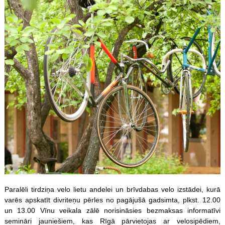
Paralēli tirdziņa velo lietu andelei un brīvdabas velo izstādei, kurā
varēs apskatīt divriteņu pērles no pagājušā gadsimta, plkst. 12.00
un 13.00 Vīnu veikala zālē norisināsies bezmaksas informatīvi
semināri jauniešiem, kas Rīgā pārvietojas ar velosipēdiem,