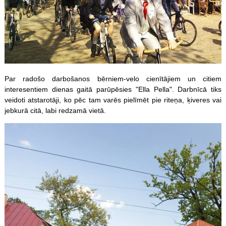
Par radošo darbošanos bērniem-velo cienītājiem un citiem
interesentiem dienas gaitā parūpēsies "Ella Pella". Darbnīcā tiks
veidoti atstarotāji, ko pēc tam varēs pielīmēt pie riteņa, ķiveres vai
jebkurā citā, labi redzamā vietā.