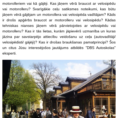
motorolleriem vai kā gājēji. Kas jāņem vērā braucot ar velosipēdu
vai motorolleru? Svarīgākie ceļu satiksmes noteikumi, kas būtu
jāņem vērā gājējam un motorollera vai velosipēda vadītājam? Kāds
ir drošs apģērbs braucot ar motorolleru vai velosipēdu? Kādas
tehniskas nianses jāņem vērā pārvietojoties ar velosipēdu vai
motorolleru? Kas ir tās lietas, kurām jāpievērš uzmanība un kuras
jāzina par savstarpējo attiecību veidošanu uz ceļa (autovadītāji/
velosipēdisti/ gājēji)? Kas ir drošas braukšanas pamatprincipi? Šos
un citus Jūsu interesējošos jautājums atbildēs "DBS Autoskolas"
eksperti.